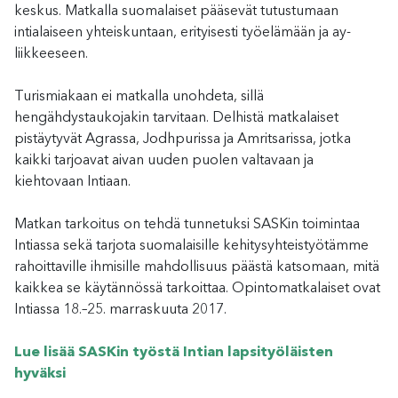
keskus. Matkalla suomalaiset pääsevät tutustumaan
intialaiseen yhteiskuntaan, erityisesti työelämään ja ay-
liikkeeseen.
Turismiakaan ei matkalla unohdeta, sillä
hengähdystaukojakin tarvitaan. Delhistä matkalaiset
pistäytyvät Agrassa, Jodhpurissa ja Amritsarissa, jotka
kaikki tarjoavat aivan uuden puolen valtavaan ja
kiehtovaan Intiaan.
Matkan tarkoitus on tehdä tunnetuksi SASKin toimintaa
Intiassa sekä tarjota suomalaisille kehitysyhteistyötämme
rahoittaville ihmisille mahdollisuus päästä katsomaan, mitä
kaikkea se käytännössä tarkoittaa. Opintomatkalaiset ovat
Intiassa 18.–25. marraskuuta 2017.
Lue lisää SASKin työstä Intian lapsityöläisten
hyväksi