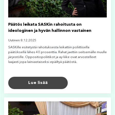
Päätös leikata SASKin rahoitusta on
ideologinen ja hyvän hallinnon vastainen
Uutinen 8.12.2025
SASKille esitetystä rahoituksesta leikattiin poliittisella
päätöksellä lähes 40 prosenttia. Rahat jaettiin seitsemälle muulle
järjestölle. Oppositiopoliitikot ja ay-liike ovat arvostelleet
laajasti jopa lainvastaiseksi epäiltyä päätöstä.
Lue lisää