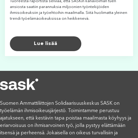
Tuoreesta raportista selviää, että SASKin kanavoiman tuen
ansiosta saatiin parannuksia miljoonien työntekijöiden
ihmisoikeuksiin ja työehtoihin maailmalla. Siitä huolimatta yleinen
trendi työelämäoikeuksissa on heikkenevä.
Lue lisää
Suomen Ammattiliittojen Solidaarisuuskeskus SASK on
työelämän ihmisoikeusjärjestö. Toimintamme perustuu
ajatukseen, että kestävin tapa poistaa maailmasta köyhyys ja
eriarvoisuus on ihmisarvoinen työ, jolla pystyy elättämään
itsensä ja perheensä. Jokaisella on oikeus turvallisiin ja