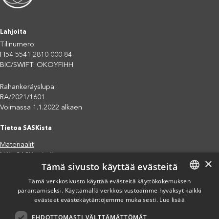
Lahjoita
Tilinumero:
FI54 5541 2810 000 84
BIC/SWIFT: OKOYFIHH
Rahankeräyslupa:
RA/2021/1601
Voimassa 1.1.2022 alkaen
Tietoa SASKista
Materiaalit
Näin SASK toimii
×
Tämä sivusto käyttää evästeitä
Jäsenjärjestöt
Saavutettavuusseloste
Tämä verkkosivusto käyttää evästeitä käyttökokemuksen
parantamiseksi. Käyttämällä verkkosivustoamme hyväksyt kaikki
FINNISH
Tietosuojaseloste
evästeet evästekäytäntöjemme mukaisesti.
Lue lisää
Eettiset periaatteet (pdf)
ENGLISH
Miten voit auttaa?
EHDOTTOMASTI VÄLTTÄMÄTTÖMÄT