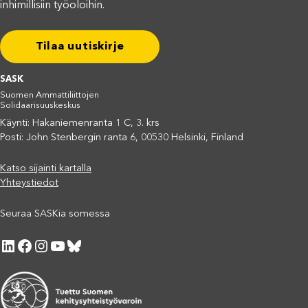
inhimillisiin työoloihin.
Tilaa uutiskirje
SASK
Suomen Ammattiliittojen
Solidaarisuuskeskus
Käynti: Hakaniemenranta 1 C, 3. krs
Posti: John Stenbergin ranta 6, 00530 Helsinki, Finland
Katso sijainti kartalla
Yhteystiedot
Seuraa SASKia somessa
LinkedIn
Facebook
Instagram
YouTube
Bluesky