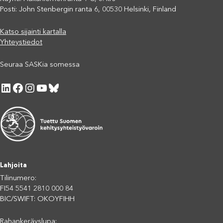
Posti: John Stenbergin ranta 6, 00530 Helsinki, Finland
Katso sijainti kartalla
Yhteystiedot
Seuraa SASKia somessa
LinkedIn
Facebook
Instagram
YouTube
Bluesky
Lahjoita
Tilinumero:
FI54 5541 2810 000 84
BIC/SWIFT: OKOYFIHH
Rahankeräyslupa: