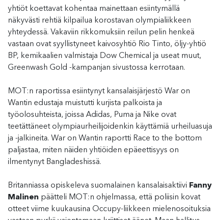
yhtiöt koettavat kohentaa mainettaan esiintymällä
näkyvästi rehtiä kilpailua korostavan olympialiikkeen
yhteydessä. Vakaviin rikkomuksiin reilun pelin henkeä
vastaan ovat syyllistyneet kaivosyhtiö Rio Tinto, öljy-yhtiö
BP, kemikaalien valmistaja Dow Chemical ja useat muut,
Greenwash Gold -kampanjan sivustossa kerrotaan.
MOT:n raportissa esiintynyt kansalaisjärjestö War on
Wantin edustaja muistutti kurjista palkoista ja
työolosuhteista, joissa Adidas, Puma ja Nike ovat
teetättäneet olympiaurheilijoidenkin käyttämiä urheiluasuja
ja -jalkineita. War on Wantin raportti Race to the bottom
paljastaa, miten näiden yhtiöiden epäeettisyys on
ilmentynyt Bangladeshissä.
Britanniassa opiskeleva suomalainen kansalaisaktiivi
Fanny
Malinen
päätteli MOT:n ohjelmassa, että poliisin kovat
otteet viime kuukausina Occupy-liikkeen mielenosoituksia