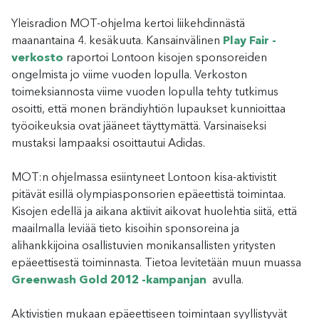
Yleisradion MOT-ohjelma kertoi liikehdinnästä
maanantaina 4. kesäkuuta. Kansainvälinen
Play Fair -
verkosto
raportoi Lontoon kisojen sponsoreiden
ongelmista jo viime vuoden lopulla. Verkoston
toimeksiannosta viime vuoden lopulla tehty tutkimus
osoitti, että monen brändiyhtiön lupaukset kunnioittaa
työoikeuksia ovat jääneet täyttymättä. Varsinaiseksi
mustaksi lampaaksi osoittautui Adidas.
MOT:n ohjelmassa esiintyneet Lontoon kisa-aktivistit
pitävät esillä olympiasponsorien epäeettistä toimintaa.
Kisojen edellä ja aikana aktiivit aikovat huolehtia siitä, että
maailmalla leviää tieto kisoihin sponsoreina ja
alihankkijoina osallistuvien monikansallisten yritysten
epäeettisestä toiminnasta. Tietoa levitetään muun muassa
Greenwash Gold 2012 -kampanjan
avulla.
Aktivistien mukaan epäeettiseen toimintaan syyllistyvät