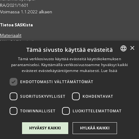
RA/2021/1601
Voimassa 1.1.2022 alkaen
Tietoa SASKista
Materiaalit
Näin SASK toimii
×
Tämä sivusto käyttää evästeitä
Jäsenjärjestöt
Saavutettavuusseloste
Tämä verkkosivusto käyttää evästeitä käyttökokemuksen
parantamiseksi. Käyttämällä verkkosivustoamme hyväksyt kaikki
FINNISH
Tietosuojaseloste
evästeet evästekäytäntöjemme mukaisesti.
Lue lisää
Eettiset periaatteet (pdf)
ENGLISH
Miten voit auttaa?
EHDOTTOMASTI VÄLTTÄMÄTTÖMÄT
SPANISH
Lahjoita
Osallistu
SUORITUSKYVYLLISET
KOHDENTAVAT
Liity kannatusjäseneksi
Ilmoita väärinkäytösepäilystä
TOIMINNALLISET
LUOKITTELEMATTOMAT
HYVÄKSY KAIKKI
HYLKÄÄ KAIKKI