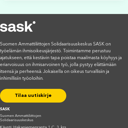
Suomen Ammattiliittojen Solidaarisuuskeskus SASK on
työelämän ihmisoikeusjärjestö. Toimintamme perustuu
ajatukseen, että kestävin tapa poistaa maailmasta köyhyys ja
eriarvoisuus on ihmisarvoinen työ, jolla pystyy elättämään
itsensä ja perheensä. Jokaisella on oikeus turvallisiin ja
inhimillisiin työoloihin.
Tilaa uutiskirje
SASK
Suomen Ammattiliittojen
Solidaarisuuskeskus
Käynti: Hakaniemenranta 1 C, 3. krs