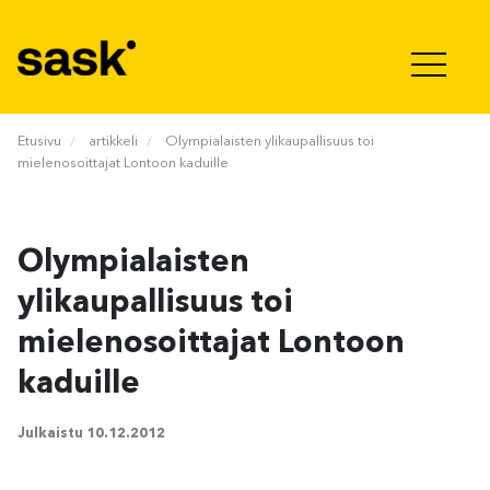
Hyppää sisältöön
Etusivu
artikkeli
Olympialaisten ylikaupallisuus toi
mielenosoittajat Lontoon kaduille
Olympialaisten
ylikaupallisuus toi
mielenosoittajat Lontoon
kaduille
Julkaistu
10.12.2012