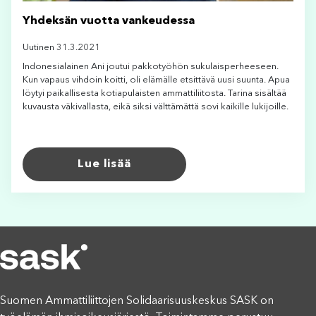
Yhdeksän vuotta vankeudessa
Uutinen 31.3.2021
Indonesialainen Ani joutui pakkotyöhön sukulaisperheeseen.
Kun vapaus vihdoin koitti, oli elämälle etsittävä uusi suunta. Apua
löytyi paikallisesta kotiapulaisten ammattiliitosta. Tarina sisältää
kuvausta väkivallasta, eikä siksi välttämättä sovi kaikille lukijoille.
Lue lisää
Suomen Ammattiliittojen Solidaarisuuskeskus SASK on