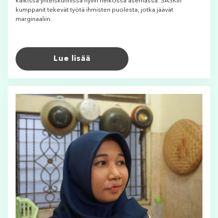
kaikissa yhteiskunnissa hyvin heikossa asemassa. SASKin
kumppanit tekevät työtä ihmisten puolesta, jotka jäävät
marginaaliin.
Lue lisää