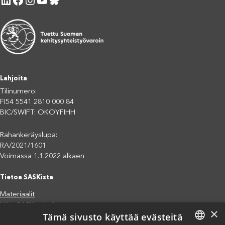
Lahjoita
Tilinumero:
FI54 5541 2810 000 84
BIC/SWIFT: OKOYFIHH
Rahankeräyslupa:
RA/2021/1601
Voimassa 1.1.2022 alkaen
Tietoa SASKista
Materiaalit
Näin SASK toimii
×
Tämä sivusto käyttää evästeitä
Jäsenjärjestöt