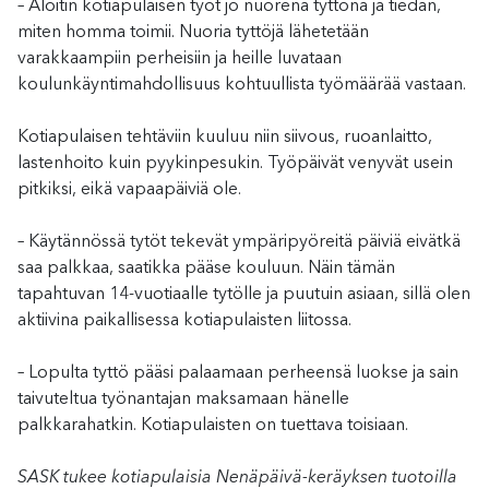
– Aloitin kotiapulaisen työt jo nuorena tyttönä ja tiedän,
miten homma toimii. Nuoria tyttöjä lähetetään
varakkaampiin perheisiin ja heille luvataan
koulunkäyntimahdollisuus kohtuullista työmäärää vastaan.
Kotiapulaisen tehtäviin kuuluu niin siivous, ruoanlaitto,
lastenhoito kuin pyykinpesukin. Työpäivät venyvät usein
pitkiksi, eikä vapaapäiviä ole.
– Käytännössä tytöt tekevät ympäripyöreitä päiviä eivätkä
saa palkkaa, saatikka pääse kouluun. Näin tämän
tapahtuvan 14-vuotiaalle tytölle ja puutuin asiaan, sillä olen
aktiivina paikallisessa kotiapulaisten liitossa.
– Lopulta tyttö pääsi palaamaan perheensä luokse ja sain
taivuteltua työnantajan maksamaan hänelle
palkkarahatkin. Kotiapulaisten on tuettava toisiaan.
SASK tukee kotiapulaisia Nenäpäivä-keräyksen tuotoilla