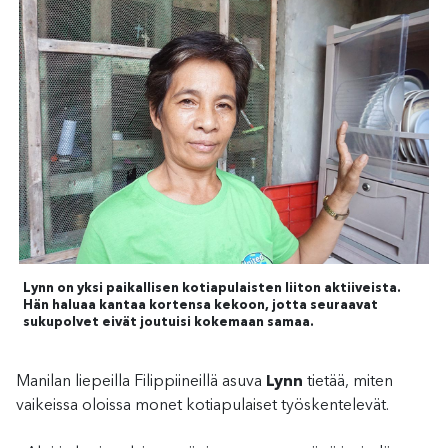
Lynn on yksi paikallisen kotiapulaisten liiton aktiiveista.
Hän haluaa kantaa kortensa kekoon, jotta seuraavat
sukupolvet eivät joutuisi kokemaan samaa.
Manilan liepeilla Filippiineillä asuva
Lynn
tietää, miten
vaikeissa oloissa monet kotiapulaiset työskentelevät.