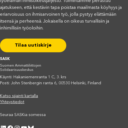
työelämän ihmisoikeusjärjestö. Toimintamme perustuu
ajatukseen, että kestävin tapa poistaa maailmasta köyhyys ja
eriarvoisuus on ihmisarvoinen työ, jolla pystyy elättämään
itsensä ja perheensä. Jokaisella on oikeus turvallisiin ja
inhimillisiin työoloihin.
Tilaa uutiskirje
SASK
Suomen Ammattiliittojen
Solidaarisuuskeskus
Käynti: Hakaniemenranta 1 C, 3. krs
Posti: John Stenbergin ranta 6, 00530 Helsinki, Finland
Katso sijainti kartalla
Yhteystiedot
Seuraa SASKia somessa
LinkedIn
Facebook
Instagram
YouTube
Bluesky