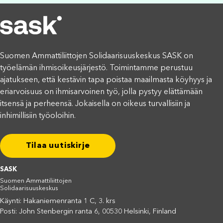
Suomen Ammattiliittojen Solidaarisuuskeskus SASK on
työelämän ihmisoikeusjärjestö. Toimintamme perustuu
ajatukseen, että kestävin tapa poistaa maailmasta köyhyys ja
eriarvoisuus on ihmisarvoinen työ, jolla pystyy elättämään
itsensä ja perheensä. Jokaisella on oikeus turvallisiin ja
inhimillisiin työoloihin.
Tilaa uutiskirje
SASK
Suomen Ammattiliittojen
Solidaarisuuskeskus
Käynti: Hakaniemenranta 1 C, 3. krs
Posti: John Stenbergin ranta 6, 00530 Helsinki, Finland