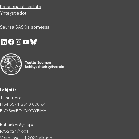
Katso sijainti kartalla
Yhteystiedot
Seuraa SASKia somessa
LinkedIn
Facebook
Instagram
YouTube
Bluesky
Lahjoita
Tilinumero:
FI54 5541 2810 000 84
BIC/SWIFT: OKOYFIHH
Rahankeräyslupa:
RA/2021/1601
Voimassa 1.1.2022 alkaen