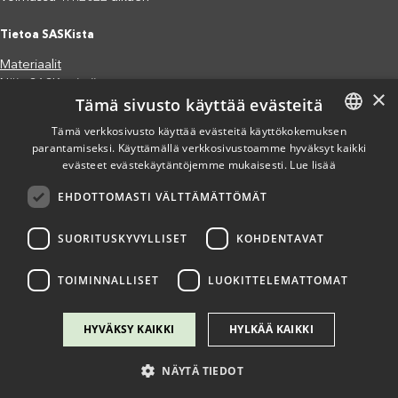
Tietoa SASKista
Materiaalit
Näin SASK toimii
×
Tämä sivusto käyttää evästeitä
Jäsenjärjestöt
Saavutettavuusseloste
Tämä verkkosivusto käyttää evästeitä käyttökokemuksen
Tietosuojaseloste
parantamiseksi. Käyttämällä verkkosivustoamme hyväksyt kaikki
FINNISH
evästeet evästekäytäntöjemme mukaisesti.
Lue lisää
Eettiset periaatteet (pdf)
ENGLISH
Miten voit auttaa?
EHDOTTOMASTI VÄLTTÄMÄTTÖMÄT
SPANISH
Lahjoita
Osallistu
SUORITUSKYVYLLISET
KOHDENTAVAT
Liity kannatusjäseneksi
Ilmoita väärinkäytösepäilystä
TOIMINNALLISET
LUOKITTELEMATTOMAT
HYVÄKSY KAIKKI
HYLKÄÄ KAIKKI
NÄYTÄ TIEDOT
Copyright @ SASK 2024