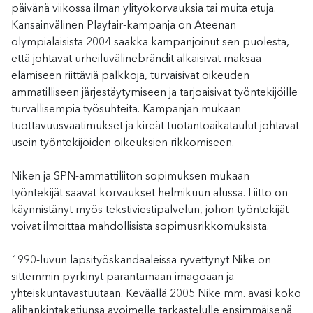
päivänä viikossa ilman ylityökorvauksia tai muita etuja.
Kansainvälinen Playfair-kampanja on Ateenan
olympialaisista 2004 saakka kampanjoinut sen puolesta,
että johtavat urheiluvälinebrändit alkaisivat maksaa
elämiseen riittäviä palkkoja, turvaisivat oikeuden
ammatilliseen järjestäytymiseen ja tarjoaisivat työntekijöille
turvallisempia työsuhteita. Kampanjan mukaan
tuottavuusvaatimukset ja kireät tuotantoaikataulut johtavat
usein työntekijöiden oikeuksien rikkomiseen.
Niken ja SPN-ammattiliiton sopimuksen mukaan
työntekijät saavat korvaukset helmikuun alussa. Liitto on
käynnistänyt myös tekstiviestipalvelun, johon työntekijät
voivat ilmoittaa mahdollisista sopimusrikkomuksista.
1990-luvun lapsityöskandaaleissa ryvettynyt Nike on
sittemmin pyrkinyt parantamaan imagoaan ja
yhteiskuntavastuutaan. Keväällä 2005 Nike mm. avasi koko
alihankintaketjunsa avoimelle tarkastelulle ensimmäisenä