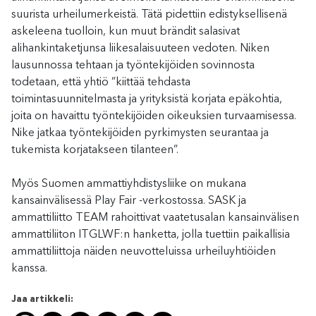
suurista urheilumerkeistä. Tätä pidettiin edistyksellisenä
askeleena tuolloin, kun muut brändit salasivat
alihankintaketjunsa liikesalaisuuteen vedoten. Niken
lausunnossa tehtaan ja työntekijöiden sovinnosta
todetaan, että yhtiö ”kiittää tehdasta
toimintasuunnitelmasta ja yrityksistä korjata epäkohtia,
joita on havaittu työntekijöiden oikeuksien turvaamisessa.
Nike jatkaa työntekijöiden pyrkimysten seurantaa ja
tukemista korjatakseen tilanteen”.
Myös Suomen ammattiyhdistysliike on mukana
kansainvälisessä Play Fair -verkostossa. SASK ja
ammattiliitto TEAM rahoittivat vaatetusalan kansainvälisen
ammattiliiton ITGLWF:n hanketta, jolla tuettiin paikallisia
ammattiliittoja näiden neuvotteluissa urheiluyhtiöiden
kanssa.
Jaa artikkeli: