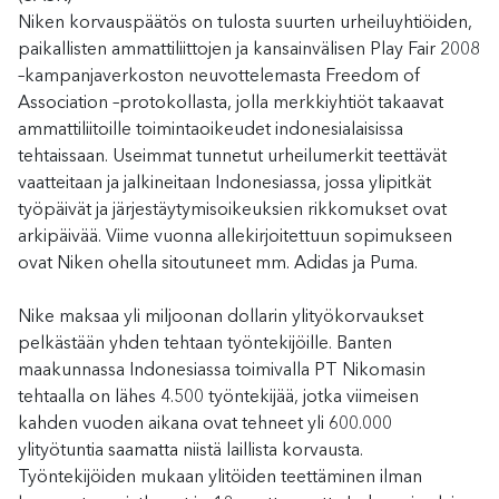
Niken korvauspäätös on tulosta suurten urheiluyhtiöiden,
paikallisten ammattiliittojen ja kansainvälisen Play Fair 2008
–kampanjaverkoston neuvottelemasta Freedom of
Association –protokollasta, jolla merkkiyhtiöt takaavat
ammattiliitoille toimintaoikeudet indonesialaisissa
tehtaissaan. Useimmat tunnetut urheilumerkit teettävät
vaatteitaan ja jalkineitaan Indonesiassa, jossa ylipitkät
työpäivät ja järjestäytymisoikeuksien rikkomukset ovat
arkipäivää. Viime vuonna allekirjoitettuun sopimukseen
ovat Niken ohella sitoutuneet mm. Adidas ja Puma.
Nike maksaa yli miljoonan dollarin ylityökorvaukset
pelkästään yhden tehtaan työntekijöille. Banten
maakunnassa Indonesiassa toimivalla PT Nikomasin
tehtaalla on lähes 4.500 työntekijää, jotka viimeisen
kahden vuoden aikana ovat tehneet yli 600.000
ylityötuntia saamatta niistä laillista korvausta.
Työntekijöiden mukaan ylitöiden teettäminen ilman