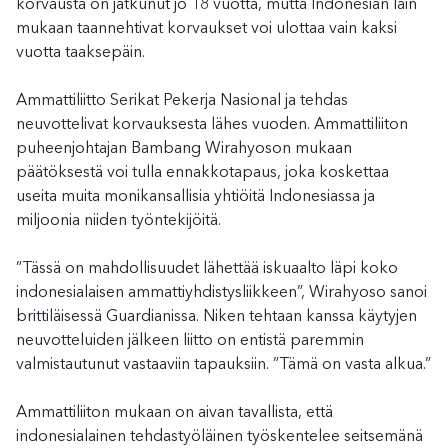
korvausta on jatkunut jo 18 vuotta, mutta Indonesian lain
mukaan taannehtivat korvaukset voi ulottaa vain kaksi
vuotta taaksepäin.
Ammattiliitto Serikat Pekerja Nasional ja tehdas
neuvottelivat korvauksesta lähes vuoden. Ammattiliiton
puheenjohtajan Bambang Wirahyoson mukaan
päätöksestä voi tulla ennakkotapaus, joka koskettaa
useita muita monikansallisia yhtiöitä Indonesiassa ja
miljoonia niiden työntekijöitä.
”Tässä on mahdollisuudet lähettää iskuaalto läpi koko
indonesialaisen ammattiyhdistysliikkeen”, Wirahyoso sanoi
brittiläisessä Guardianissa. Niken tehtaan kanssa käytyjen
neuvotteluiden jälkeen liitto on entistä paremmin
valmistautunut vastaaviin tapauksiin. ”Tämä on vasta alkua.”
Ammattiliiton mukaan on aivan tavallista, että
indonesialainen tehdastyöläinen työskentelee seitsemänä