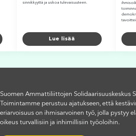
sinnikkyyttä ja uskoa tulevaisuuteen.
ihmisoik
toiminn
demokra
tavoitte
Lue lisää
Suomen Ammattiliittojen Solidaarisuuskeskus S
Toimintamme perustuu ajatukseen, että kestävi
eriarvoisuus on ihmisarvoinen työ, jolla pystyy 
oikeus turvallisiin ja inhimillisiin työoloihin.