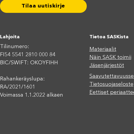
Tilaa uutiskirje
Lahjoita
Tietoa SASKista
Tilinumero:
Materiaalit
FI54 5541 2810 000 84
Näin SASK toimii
BIC/SWIFT: OKOYFIHH
Jäsenjärjestöt
Saavutettavuusse
Rahankeräyslupa:
Tietosuojaseloste
RA/2021/1601
Eettiset periaatte
Voimassa 1.1.2022 alkaen