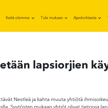
Keitä olemme
Tule mukaan
Ajankohtaista
etään lapsiorjien kä
yttävät Nestleä ja kahta muuta yhtiötä ihmisoike
lla. Syytösten mukaan yhtiöt olivat tietoisia laps