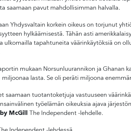
atta saamaan pavut mahdollisimman halvalla.
aan Yhdysvaltain korkein oikeus on torjunut yh
syytteen hylkäämisestä. Tähän asti amerikkalaisy
ka ulkomailla tapahtuneita väärinkäytöksiä on ol
.
 raportin mukaan Norsunluurannikon ja Ghanan 
2 miljoonaa lasta. Se oli peräti miljoona enemm
t saamaan tuotantoketjuja vastuuseen väärinkäytö
sainvälinen työelämän oikeuksia ajava järjestön
by McGill
The Independent -lehdelle.
he Independent -lehdessä