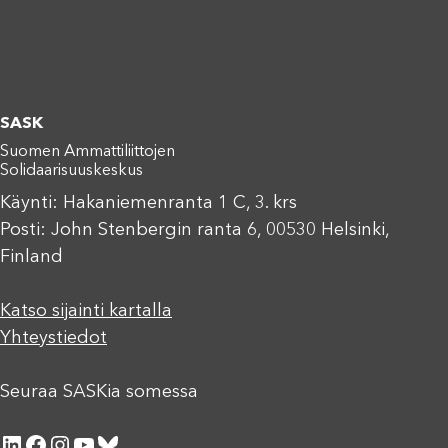
SASK
Suomen Ammattiliittojen
Solidaarisuuskeskus
Käynti: Hakaniemenranta 1 C, 3. krs
Posti: John Stenbergin ranta 6, 00530 Helsinki,
Finland
Katso sijainti kartalla
Yhteystiedot
Seuraa SASKia somessa
LinkedIn
Facebook
Instagram
YouTube
Bluesky