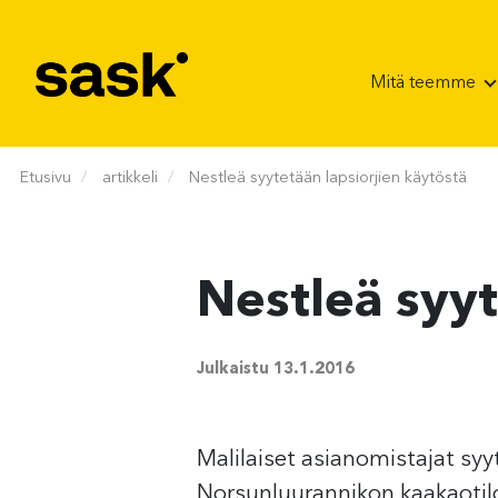
Hyppää sisältöön
Mitä teemme
Etusivu
artikkeli
Nestleä syytetään lapsiorjien käytöstä
Nestleä syyt
Julkaistu
13.1.2016
Malilaiset asianomistajat sy
Norsunluurannikon kaakaotiloi