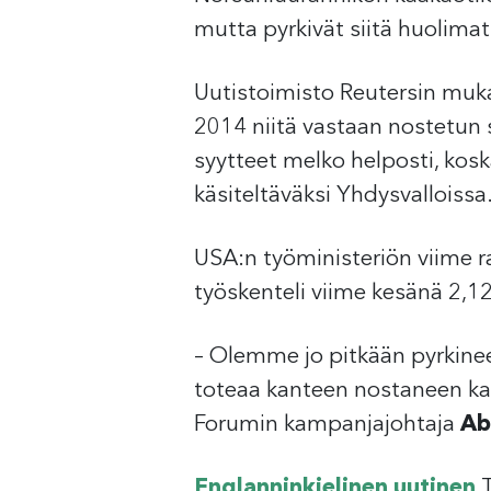
mutta pyrkivät siitä huolim
Uutistoimisto Reutersin muk
2014 niitä vastaan nostetun 
syytteet melko helposti, kos
käsiteltäväksi Yhdysvalloissa
USA:n työministeriön viime
työskenteli viime kesänä 2,1
– Olemme jo pitkään pyrkinee
toteaa kanteen nostaneen kan
Forumin kampanjajohtaja
Ab
Englanninkielinen uutinen
T