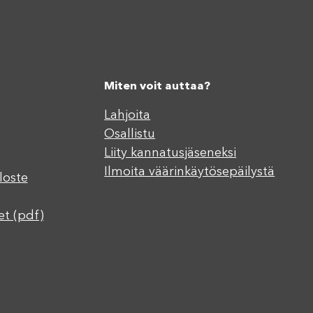
Miten voit auttaa?
Lahjoita
Osallistu
Liity kannatusjäseneksi
Ilmoita väärinkäytösepäilystä
loste
et (pdf)