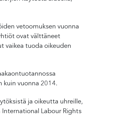
tiöiden vetoomuksen vuonna
htiöt ovat välttäneet
lut vaikea tuoda oikeuden
kaakaontuotannossa
än kuin vuonna 2014.
ksistä ja oikeutta uhreille,
 International Labour Rights