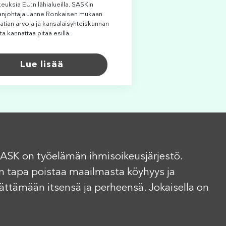
euksia EU:n lähialueilla. SASKin
anjohtaja Janne Ronkaisen mukaan
tian arvoja ja kansalaisyhteiskunnan
ita kannattaa pitää esillä.
Lue lisää
ASK on työelämän ihmisoikeusjärjestö.
n tapa poistaa maailmasta köyhyys ja
elättämään itsensä ja perheensä. Jokaisella on