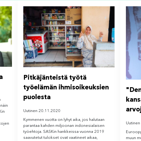
a
Pitkäjänteistä työtä
työelämän ihmisoikeuksien
"Dem
puolesta
kans
n
 näin
arvo
Uutinen 20.11.2020
Kin
Kymmenen vuotta on lyhyt aika, jos halutaan
Uutinen
tojen
parantaa kahden miljoonan indonesialaisen
työehtoja. SASKin hankkeissa vuonna 2019
Euroopp
saavutetut tulokset ovat vaatineet aikaa,
muun mu