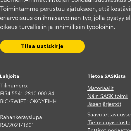
Suomen Ammattiliittojen Solidaarisuuskeskus S
Toimintamme perustuu ajatukseen, että kestävi
eriarvoisuus on ihmisarvoinen työ, jolla pystyy 
oikeus turvallisiin ja inhimillisiin työoloihin.
Tilaa uutiskirje
Lahjoita
Tietoa SASKista
Tilinumero:
Materiaalit
FI54 5541 2810 000 84
Näin SASK toimii
BIC/SWIFT: OKOYFIHH
Jäsenjärjestöt
Saavutettavuusse
Rahankeräyslupa:
Tietosuojaseloste
RA/2021/1601
Eettiset periaatte