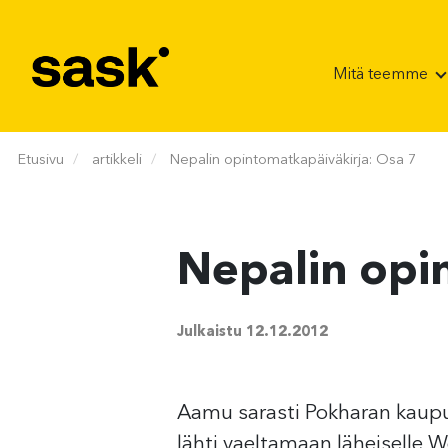
Hyppää sisältöön
Mitä teemme
Etusivu
artikkeli
Nepalin opintomatkapäiväkirja: Osa 7
Nepalin opi
Julkaistu
12.12.2012
Aamu sarasti Pokharan kaupu
lähti vaeltamaan läheiselle Wo