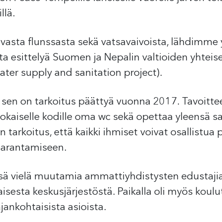
llä.
ovasta flunssasta sekä vatsavaivoista, lähdimme 
a esittelyä Suomen ja Nepalin valtioiden yhteise
water supply and sanitation project).
ja sen on tarkoitus päättyä vuonna 2017. Tavoitt
a jokaiselle kodille oma wc sekä opettaa yleensä s
 on tarkoitus, että kaikki ihmiset voivat osallistu
parantamiseen.
sä vielä muutamia ammattiyhdistysten edustajia h
aisesta keskusjärjestöstä. Paikalla oli myös koul
jankohtaisista asioista.