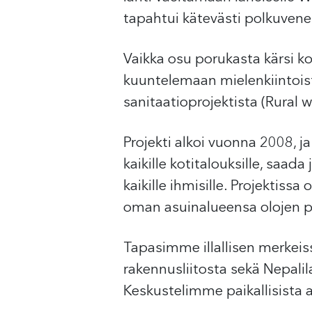
tapahtui kätevästi polkuvenei
Vaikka osu porukasta kärsi k
kuuntelemaan mielenkiintoist
sanitaatioprojektista (Rural 
Projekti alkoi vuonna 2008, 
kaikille kotitalouksille, saad
kaikille ihmisille. Projektissa
oman asuinalueensa olojen 
Tapasimme illallisen merkeis
rakennusliitosta sekä Nepalil
Keskustelimme paikallisista a