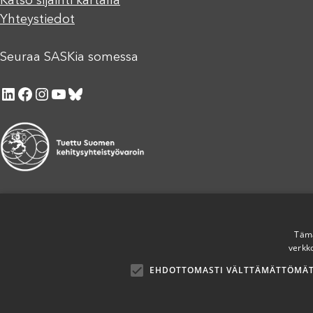
Katso sijainti kartalla
Yhteystiedot
Seuraa SASKia somessa
LinkedIn
Facebook
Instagram
YouTube
Bluesky
Tämä
verkk
EHDOTTOMASTI VÄLTTÄMÄTTÖMÄ