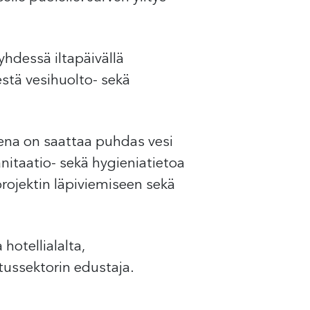
yhdessä iltapäivällä
stä vesihuolto- sekä
eena on saattaa puhdas vesi
anitaatio- sekä hygieniatietoa
a projektin läpiviemiseen sekä
otellialalta,
utussektorin edustaja.