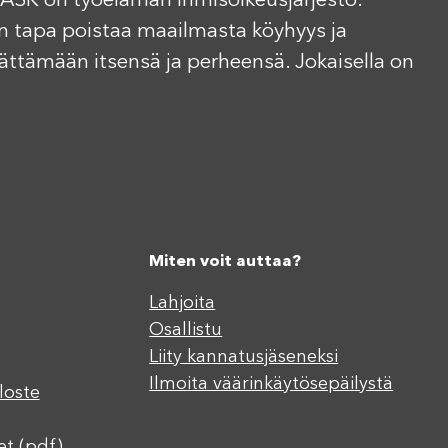
ASK on työelämän ihmisoikeusjärjestö.
n tapa poistaa maailmasta köyhyys ja
elättämään itsensä ja perheensä. Jokaisella on
Miten voit auttaa?
Lahjoita
Osallistu
Liity kannatusjäseneksi
Ilmoita väärinkäytösepäilystä
loste
et (pdf)