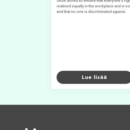
SASK works to ensure that everyone's righ
realised equally in the workplace and in so
and that no one is discriminated against.
Lue lisää