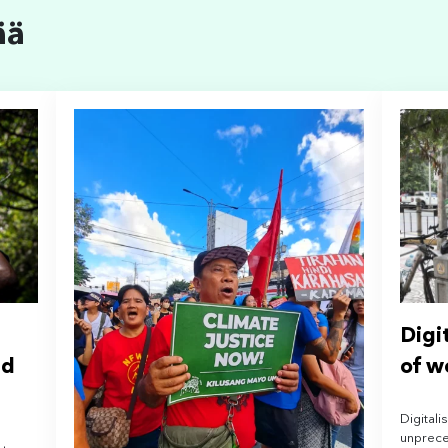
ää
Digi
ld
of w
Digitali
unprece