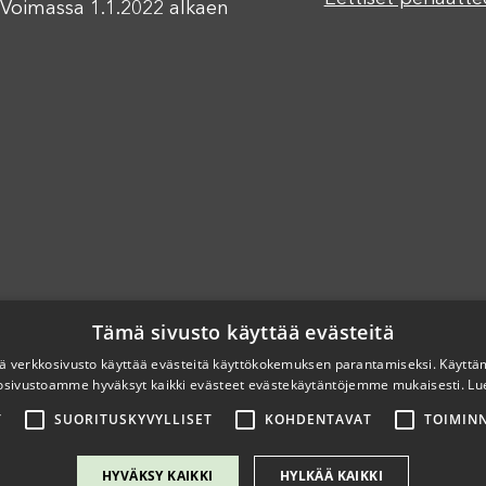
Voimassa 1.1.2022 alkaen
Tämä sivusto käyttää evästeitä
 verkkosivusto käyttää evästeitä käyttökokemuksen parantamiseksi. Käyttä
osivustoamme hyväksyt kaikki evästeet evästekäytäntöjemme mukaisesti.
Lu
T
SUORITUSKYVYLLISET
KOHDENTAVAT
TOIMINN
HYVÄKSY KAIKKI
HYLKÄÄ KAIKKI