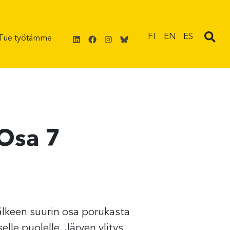
LinkedIn
Facebook
Instagram
Bluesky
FI
EN
ES
Tue työtämme
 Osa 7
lkeen suurin osa porukasta
elle puolelle. Järven ylitys