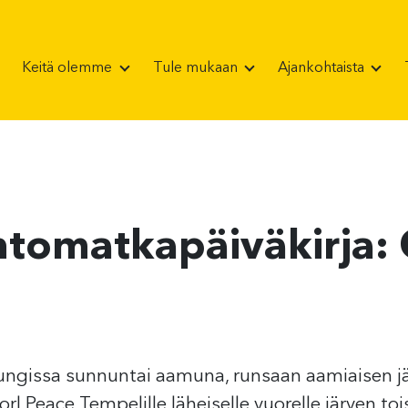
Keitä olemme
Tule mukaan
Ajankohtaista
ntomatkapäiväkirja:
ngissa sunnuntai aamuna, runsaan aamiaisen jä
rl Peace Tempelille läheiselle vuorelle järven tois