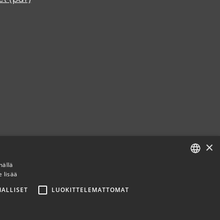
×
mällä
e lisää
FINNISH
ALLISET
LUOKITTELEMATTOMAT
ENGLISH
SPANISH