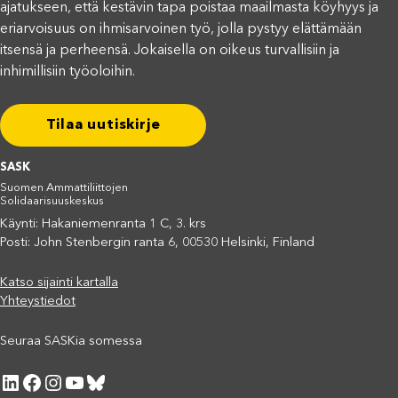
ajatukseen, että kestävin tapa poistaa maailmasta köyhyys ja
eriarvoisuus on ihmisarvoinen työ, jolla pystyy elättämään
itsensä ja perheensä. Jokaisella on oikeus turvallisiin ja
inhimillisiin työoloihin.
Tilaa uutiskirje
SASK
Suomen Ammattiliittojen
Solidaarisuuskeskus
Käynti: Hakaniemenranta 1 C, 3. krs
Posti: John Stenbergin ranta 6, 00530 Helsinki, Finland
Katso sijainti kartalla
Yhteystiedot
Seuraa SASKia somessa
LinkedIn
Facebook
Instagram
YouTube
Bluesky