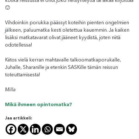
koska reissussa ei ollut joko nettiyhteyttä tai aikaa kirjoittaa
🙂
Vihdoinkin porukka päässyt koteihin pienten ongelmien
jälkeen, paluumatka kesti oletettua kauemmin. Ja kaiken
lisäksi matkatavarat olivat jääneet kyydistä, joten niitä
odotellessa!
Kiitos vielä kerran mahtavalle talkoomatkaporukalle,
Juhalle, Sharanille ja etenkin SASKille tämän reissun
toteuttamisesta!
Milla
Mikä ihmeen opintomatka?
Jaa artikkeli: