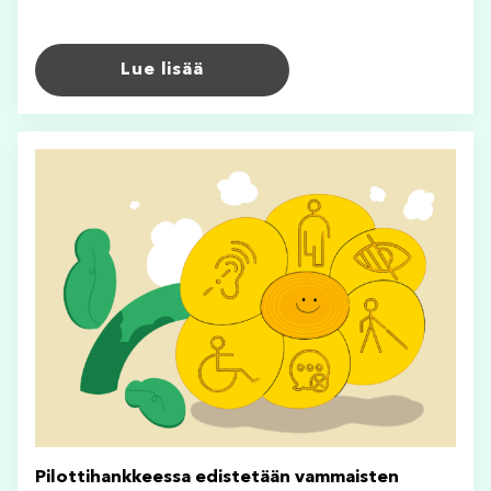
Lue lisää
Pilottihankkeessa edistetään vammaisten