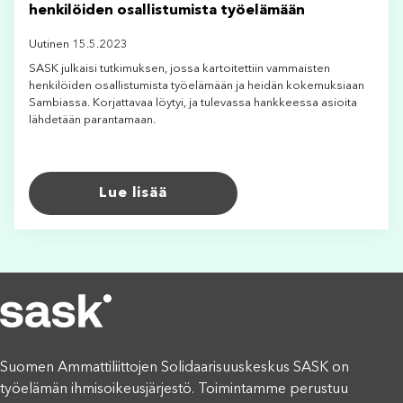
henkilöiden osallistumista työelämään
Uutinen 15.5.2023
SASK julkaisi tutkimuksen, jossa kartoitettiin vammaisten
henkilöiden osallistumista työelämään ja heidän kokemuksiaan
Sambiassa. Korjattavaa löytyi, ja tulevassa hankkeessa asioita
lähdetään parantamaan.
Lue lisää
Suomen Ammattiliittojen Solidaarisuuskeskus SASK on
työelämän ihmisoikeusjärjestö. Toimintamme perustuu