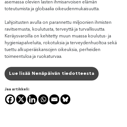
asemassa olevien lasten ihmisarvoisen elämän
toteutumista ja globaalia oikeudenmukaisuutta.
Lahjoitusten avulla on parannettu miljoonien ihmisten
ravitsemusta, koulutusta, terveyttä ja turvallisuutta.
Keräysvaroilla on kehitetty muun muassa koulutus- ja
hygieniapalveluita, rokotuksia ja terveydenhuoltoa sekä
tuettu alkuperäiskansojen oikeuksia, perheiden
toimeentuloa ja ruokaturvaa.
Lue lisää Nenäpäivän tiedotteesta
Jaa artikkeli: