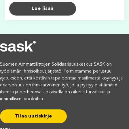
Lue lisää
Suomen Ammattiliittojen Solidaarisuuskeskus SASK on
työelämän ihmisoikeusjärjestö. Toimintamme perustuu
ajatukseen, että kestävin tapa poistaa maailmasta köyhyys ja
eriarvoisuus on ihmisarvoinen työ, jolla pystyy elättämään
itsensä ja perheensä. Jokaisella on oikeus turvallisiin ja
inhimillisiin työoloihin.
Tilaa uutiskirje