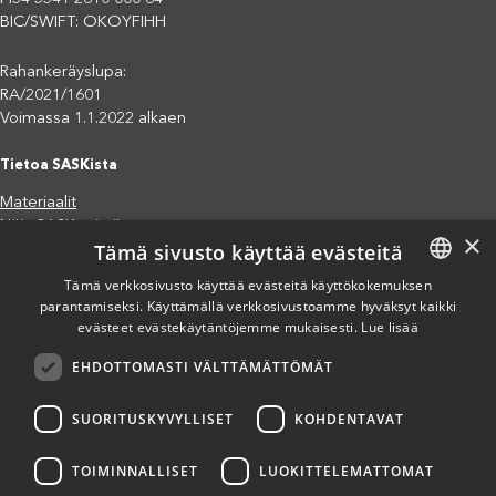
BIC/SWIFT: OKOYFIHH
Rahankeräyslupa:
RA/2021/1601
Voimassa 1.1.2022 alkaen
Tietoa SASKista
Materiaalit
Näin SASK toimii
×
Tämä sivusto käyttää evästeitä
Jäsenjärjestöt
Saavutettavuusseloste
Tämä verkkosivusto käyttää evästeitä käyttökokemuksen
parantamiseksi. Käyttämällä verkkosivustoamme hyväksyt kaikki
FINNISH
Tietosuojaseloste
evästeet evästekäytäntöjemme mukaisesti.
Lue lisää
Eettiset periaatteet (pdf)
ENGLISH
Miten voit auttaa?
EHDOTTOMASTI VÄLTTÄMÄTTÖMÄT
SPANISH
Lahjoita
Osallistu
SUORITUSKYVYLLISET
KOHDENTAVAT
Liity kannatusjäseneksi
Ilmoita väärinkäytösepäilystä
TOIMINNALLISET
LUOKITTELEMATTOMAT