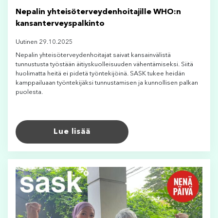
Nepalin yhteisöterveydenhoitajille WHO:n
kansanterveyspalkinto
Uutinen 29.10.2025
Nepalin yhteisöterveydenhoitajat saivat kansainvälistä
tunnustusta työstään äitiyskuolleisuuden vähentämiseksi. Siitä
huolimatta heitä ei pidetä työntekijöinä. SASK tukee heidän
kamppailuaan työntekijäksi tunnustamisen ja kunnollisen palkan
puolesta.
Lue lisää