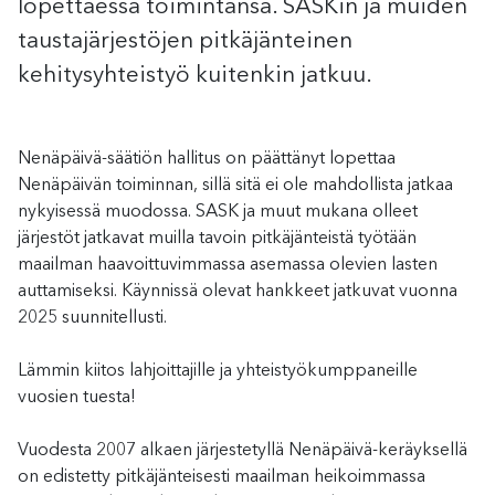
lopettaessa toimintansa. SASKin ja muiden
taustajärjestöjen pitkäjänteinen
kehitysyhteistyö kuitenkin jatkuu.
Nenäpäivä-säätiön hallitus on päättänyt lopettaa
Nenäpäivän toiminnan, sillä sitä ei ole mahdollista jatkaa
nykyisessä muodossa. SASK ja muut mukana olleet
järjestöt jatkavat muilla tavoin pitkäjänteistä työtään
maailman haavoittuvimmassa asemassa olevien lasten
auttamiseksi. Käynnissä olevat hankkeet jatkuvat vuonna
2025 suunnitellusti.
Lämmin kiitos lahjoittajille ja yhteistyökumppaneille
vuosien tuesta!
Vuodesta 2007 alkaen järjestetyllä Nenäpäivä-keräyksellä
on edistetty pitkäjänteisesti maailman heikoimmassa