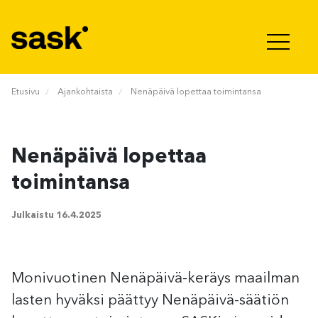
Hyppää sisältöön
Etusivu
Ajankohtaista
Nenäpäivä lopettaa toimintansa
Nenäpäivä lopettaa
toimintansa
Julkaistu
16.4.2025
Monivuotinen Nenäpäivä-keräys maailman
lasten hyväksi päättyy Nenäpäivä-säätiön