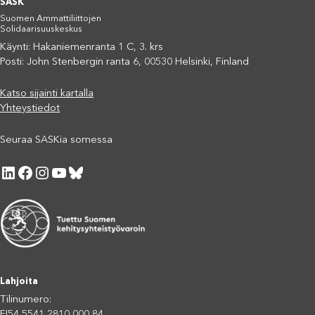
SASK
Suomen Ammattiliittojen
Solidaarisuuskeskus
Käynti: Hakaniemenranta 1 C, 3. krs
Posti: John Stenbergin ranta 6, 00530 Helsinki, Finland
Katso sijainti kartalla
Yhteystiedot
Seuraa SASKia somessa
LinkedIn
Facebook
Instagram
YouTube
Bluesky
Lahjoita
Tilinumero:
FI54 5541 2810 000 84