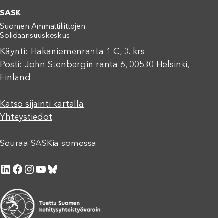
SASK
Suomen Ammattiliittojen
Solidaarisuuskeskus
Käynti: Hakaniemenranta 1 C, 3. krs
Posti: John Stenbergin ranta 6, 00530 Helsinki,
Finland
Katso sijainti kartalla
Yhteystiedot
Seuraa SASKia somessa
LinkedIn
Facebook
Instagram
YouTube
Bluesky