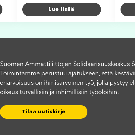
Lue lisää
Suomen Ammattiliittojen Solidaarisuuskeskus S
Toimintamme perustuu ajatukseen, että kestävi
eriarvoisuus on ihmisarvoinen työ, jolla pystyy 
oikeus turvallisiin ja inhimillisiin työoloihin.
Tilaa uutiskirje