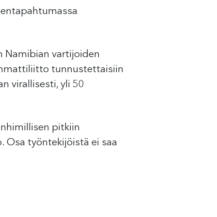
jäsentapahtumassa
 Namibian vartijoiden
mattiliitto tunnustettaisiin
 virallisesti, yli 50
himillisen pitkiin
 Osa työntekijöistä ei saa