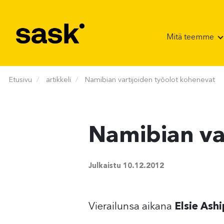
Hyppää sisältöön
Mitä teemme
Etusivu
artikkeli
Namibian vartijoiden työolot kohenevat
Namibian va
Julkaistu
10.12.2012
Vierailunsa aikana
Elsie Ashi