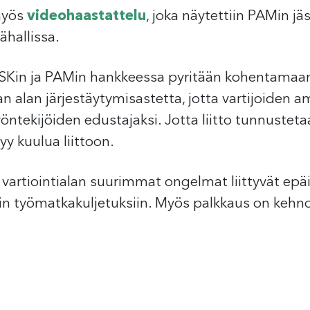
 myös
videohaastattelu
, joka näytettiin PAMin 
ähallissa.
Kin ja PAMin hankkeessa pyritään kohentamaan
 alan järjestäytymisastetta, jotta vartijoiden am
yöntekijöiden edustajaksi. Jotta liitto tunnustetaan
yy kuulua liittoon.
rtiointialan suurimmat ongelmat liittyvät epäin
in työmatkakuljetuksiin. Myös palkkaus on kehno.