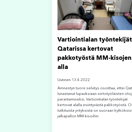
Vartiointialan työntekijät
Qatarissa kertovat
pakkotyöstä MM-kisojen
alla
Uutinen 13.4.2022
Amnestyn tuore selvitys osoittaa, ettei Qat
lunastanut lupauksiaan siirtotyöläisten olo
parantamiseksi. Vartiointialan työntekijät
kertovat alalla esiintyvästä pakkotyöstä. 
tutkituista yrityksistä on suoraan kytköksis
jalkapallon MM-kisoihin.