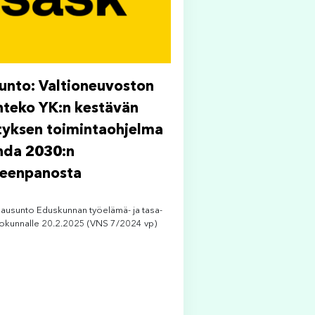
unto: Valtioneuvoston
nteko YK:n kestävän
tyksen toimintaohjelma
da 2030:n
eenpanosta
lausunto Eduskunnan työelämä- ja tasa-
iokunnalle 20.2.2025 (VNS 7/2024 vp)