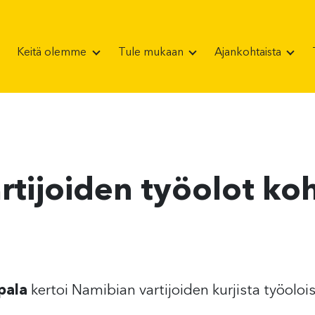
Keitä olemme
Tule mukaan
Ajankohtaista
rtijoiden työolot ko
pala
kertoi Namibian vartijoiden kurjista työolois