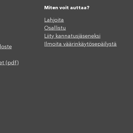
Miten voit auttaa?
Lahjoita
Osallistu
Liity kannatusjäseneksi
Ilmoita väärinkäytösepäilystä
loste
et (pdf)