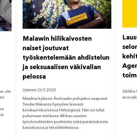
Laus
Malawin hiilikaivosten
selo
naiset joutuvat
kehi
työskentelemään ahdistelun
Agen
ja seksuaalisen väkivallan
toim
pelossa
Uutinen 26.5.2023
ar ole
SASKin 
jen
arvoval
Maailma kylässä -festivaalin puhujaksi saapunut
Tendai Makanza hymyilee leveästi
Osa
kevätaurinkoisessa Helsingissä. Hän on tullut
sä
puhumaan eteläisen Afrikan naisten
työolosuhteiden puutteista sekä parannuksista
kaivoksissa ja tekstiilitehtaissa.