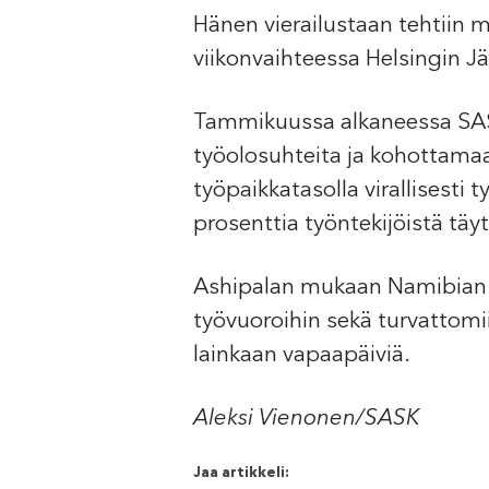
Hänen vierailustaan tehtiin
viikonvaihteessa Helsingin Jä
Tammikuussa alkaneessa SAS
työolosuhteita ja kohottamaan
työpaikkatasolla virallisesti t
prosenttia työntekijöistä täyt
Ashipalan mukaan Namibian va
työvuoroihin sekä turvattomi
lainkaan vapaapäiviä.
Aleksi Vienonen/SASK
Jaa artikkeli: