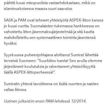
päihitti kuusi miespuolista vastaehdokastaan, mikä on
islaminuskoisessa maassa suuri saavutus.
SASK ja PAM ovat tehneet yhteistyötä ASPEK-liiton kanssa
jo kuusi vuotta. Suomalaisten tukemassa hankkeessa on
vahvistettu liiton jäsenmaksujärjestelmää ja sitä kautta
mahdollistettu sen systemaattinen toiminta jäsentensä
hyväksi.
Syyskuussa puheenjohtajana aloittanut Sumirat lähettää
terveisiä Suomeen: ”Suurkiitos tuesta! Sen avulla olemme
järjestäneet koulutuksia ja rakentaneet yhteisöllisyyttä
täällä ASPEK-liittoperheessä!”.
Sumiratin yhtenä tavoitteena on lisätä nuorten ja naisten
valtaa liitossa.
Uutinen julkaistiin ensin PAM-lehdessä 12/2014.