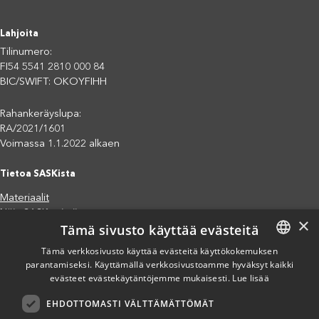
Lahjoita
Tilinumero:
FI54 5541 2810 000 84
BIC/SWIFT: OKOYFIHH
Rahankeräyslupa:
RA/2021/1601
Voimassa 1.1.2022 alkaen
Tietoa SASKista
Materiaalit
Näin SASK toimii
×
Tämä sivusto käyttää evästeitä
Jäsenjärjestöt
Saavutettavuusseloste
Tämä verkkosivusto käyttää evästeitä käyttökokemuksen
Tietosuojaseloste
parantamiseksi. Käyttämällä verkkosivustoamme hyväksyt kaikki
FINNISH
evästeet evästekäytäntöjemme mukaisesti.
Lue lisää
Eettiset periaatteet (pdf)
ENGLISH
Miten voit auttaa?
EHDOTTOMASTI VÄLTTÄMÄTTÖMÄT
SPANISH
Lahjoita