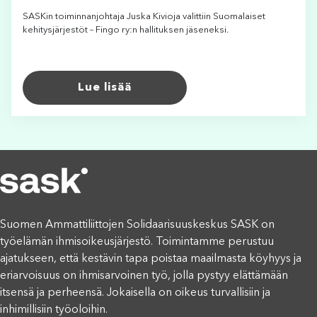
SASKin toiminnanjohtaja Juska Kivioja valittiin Suomalaiset
kehitysjärjestöt – Fingo ry:n hallituksen jäseneksi.
Lue lisää
Suomen Ammattiliittojen Solidaarisuuskeskus SASK on
työelämän ihmisoikeusjärjestö. Toimintamme perustuu
ajatukseen, että kestävin tapa poistaa maailmasta köyhyys ja
eriarvoisuus on ihmisarvoinen työ, jolla pystyy elättämään
itsensä ja perheensä. Jokaisella on oikeus turvallisiin ja
inhimillisiin työoloihin.