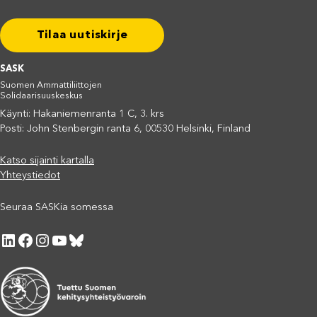
Tilaa uutiskirje
SASK
Suomen Ammattiliittojen
Solidaarisuuskeskus
Käynti: Hakaniemenranta 1 C, 3. krs
Posti: John Stenbergin ranta 6, 00530 Helsinki, Finland
Katso sijainti kartalla
Yhteystiedot
Seuraa SASKia somessa
LinkedIn
Facebook
Instagram
YouTube
Bluesky