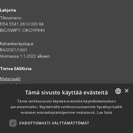
Lahjoita
Tilinumero:
FI54 5541 2810 000 84
BIC/SWIFT: OKOYFIHH
Rahankeräyslupa:
RA/2021/1601
Voimassa 1.1.2022 alkaen
Tietoa SASKista
Materiaalit
Näin SASK toimii
×
Tämä sivusto käyttää evästeitä
Jäsenjärjestöt
Saavutettavuusseloste
Tämä verkkosivusto käyttää evästeitä käyttökokemuksen
Tietosuojaseloste
parantamiseksi. Käyttämällä verkkosivustoamme hyväksyt kaikki
FINNISH
evästeet evästekäytäntöjemme mukaisesti.
Lue lisää
Eettiset periaatteet (pdf)
ENGLISH
Miten voit auttaa?
EHDOTTOMASTI VÄLTTÄMÄTTÖMÄT
SPANISH
Lahjoita