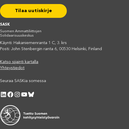
Tilaa uutiskirje
SASK
Suomen Ammattiliittojen
Solidaarisuuskeskus
Käynti: Hakaniemenranta 1 C, 3. krs
Posti: John Stenbergin ranta 6, 00530 Helsinki, Finland
Katso sijainti kartalla
Yhteystiedot
Seuraa SASKia somessa
LinkedIn
Facebook
Instagram
YouTube
Bluesky