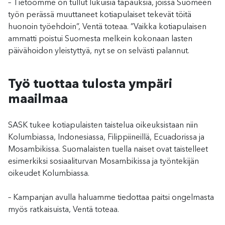
– Tietoomme on tullut lukuisia tapauksia, joissa Suomeen
työn perässä muuttaneet kotiapulaiset tekevät töitä
huonoin työehdoin”, Ventä toteaa. ”Vaikka kotiapulaisen
ammatti poistui Suomesta melkein kokonaan lasten
päivähoidon yleistyttyä, nyt se on selvästi palannut.
Työ tuottaa tulosta ympäri
maailmaa
SASK tukee kotiapulaisten taistelua oikeuksistaan niin
Kolumbiassa, Indonesiassa, Filippiineillä, Ecuadorissa ja
Mosambikissa. Suomalaisten tuella naiset ovat taistelleet
esimerkiksi sosiaaliturvan Mosambikissa ja työntekijän
oikeudet Kolumbiassa.
– Kampanjan avulla haluamme tiedottaa paitsi ongelmasta
myös ratkaisuista, Ventä toteaa.