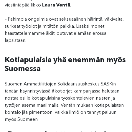
viestintäpäällikkö
Laura Ventä
.
– Pahimpia ongelmia ovat seksuaalinen häirintä, väkivalta,
surkeat työolot ja mitätön palkka. Lisäksi monet
haastattelemamme äidit joutuvat elämään erossa
lapsistaan.
Kotiapulaisia yhä enemmän myös
Suomessa
Suomen Ammattiliittojen Solidaarisuuskeskus SASKin
tänään käynnistyvässä #kotiorjat-kampanjassa halutaan
nostaa esille kotiapulaisina työskentelevien naisten ja
tyttöjen asema maailmalla. Ventän mukaan kotiapulaisten
kohtalo jää pimentoon, vaikka ilmiö on tehnyt paluun
myös Suomeen.