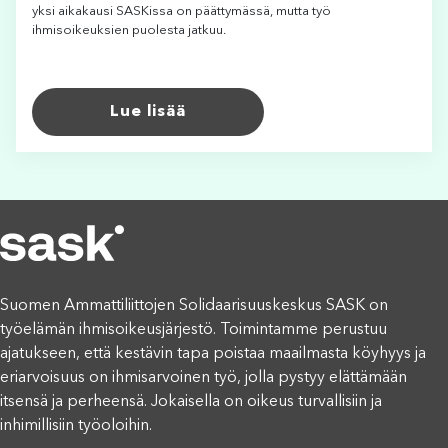
yksi aikakausi SASKissa on päättymässä, mutta työ
ihmisoikeuksien puolesta jatkuu.
Lue lisää
Suomen Ammattiliittojen Solidaarisuuskeskus SASK on
työelämän ihmisoikeusjärjestö. Toimintamme perustuu
ajatukseen, että kestävin tapa poistaa maailmasta köyhyys ja
eriarvoisuus on ihmisarvoinen työ, jolla pystyy elättämään
itsensä ja perheensä. Jokaisella on oikeus turvallisiin ja
inhimillisiin työoloihin.