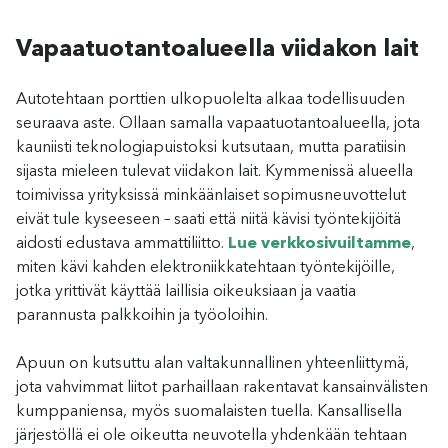
Vapaatuotantoalueella viidakon lait
Autotehtaan porttien ulkopuolelta alkaa todellisuuden
seuraava aste. Ollaan samalla vapaatuotantoalueella, jota
kauniisti teknologiapuistoksi kutsutaan, mutta paratiisin
sijasta mieleen tulevat viidakon lait. Kymmenissä alueella
toimivissa yrityksissä minkäänlaiset sopimusneuvottelut
eivät tule kyseeseen – saati että niitä kävisi työntekijöitä
aidosti edustava ammattiliitto.
Lue verkkosivuiltamme
,
miten kävi kahden elektroniikkatehtaan työntekijöille,
jotka yrittivät käyttää laillisia oikeuksiaan ja vaatia
parannusta palkkoihin ja työoloihin.
Apuun on kutsuttu alan valtakunnallinen yhteenliittymä,
jota vahvimmat liitot parhaillaan rakentavat kansainvälisten
kumppaniensa, myös suomalaisten tuella. Kansallisella
järjestöllä ei ole oikeutta neuvotella yhdenkään tehtaan