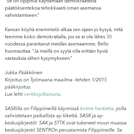
”Se on oppinut käyttämään demokraattista
päätöksentekoa tehokkaasti oman asemansa
vahvistamiseen.”
Kansan köyhä enemmistö alkaa sen sijaan jo kysyä, mitä
teemme koko demokratialla, jos se ei ole lähes 30
vuodessa parantanut meidän asemaamme, Bello
huomauttaa. ”Ja meillä on syytä olla erittäin hyviä
vastauksia siihen kysymykseen.”
Jukka Pääkkönen
Kirjoitus on Työmaana maailma -lehden 1/2015
pääkirjoitus.
Lue lehti
verkkojulkaisuna
.
SASKilla on Filippiineillä käynnissä
kolme hanketta
, joilla
vahvistetaan paikallista ay-liikettä. SASK ja ay-
keskusjärjestöt SAK ja STTK ovat tukeneet muun muassa
keskusjärjestö SENTROn perustamista Filippiineille. Se