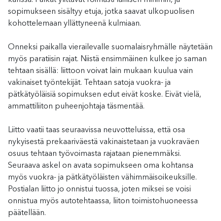
sopimukseen sisältyy etuja, jotka saavat ulkopuolisen
kohottelemaan yllättyneenä kulmiaan.
Onneksi paikalla vierailevalle suomalaisryhmälle näytetään
myös paratiisin rajat. Niistä ensimmäinen kulkee jo saman
tehtaan sisällä: liittoon voivat lain mukaan kuulua vain
vakinaiset työntekijät. Tehtaan satoja vuokra- ja
pätkätyöläisiä sopimuksen edut eivät koske. Eivät vielä,
ammattiliiton puheenjohtaja täsmentää.
Liitto vaatii taas seuraavissa neuvotteluissa, että osa
nykyisestä prekaariväestä vakinaistetaan ja vuokraväen
osuus tehtaan työvoimasta rajataan pienemmäksi.
Seuraava askel on avata sopimukseen oma kohtansa
myös vuokra- ja pätkätyöläisten vähimmäisoikeuksille.
Postialan liitto jo onnistui tuossa, joten miksei se voisi
onnistua myös autotehtaassa, liiton toimistohuoneessa
päätellään.