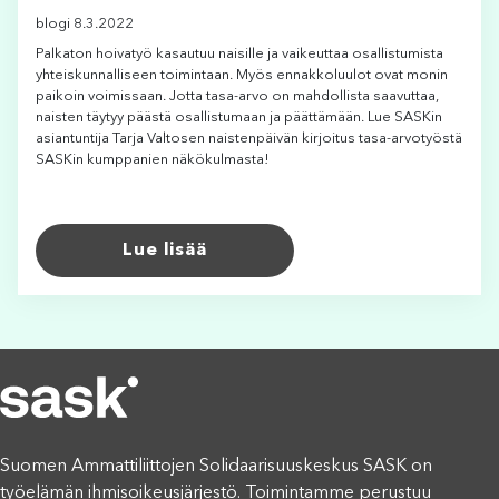
blogi 8.3.2022
Palkaton hoivatyö kasautuu naisille ja vaikeuttaa osallistumista
yhteiskunnalliseen toimintaan. Myös ennakkoluulot ovat monin
paikoin voimissaan. Jotta tasa-arvo on mahdollista saavuttaa,
naisten täytyy päästä osallistumaan ja päättämään. Lue SASKin
asiantuntija Tarja Valtosen naistenpäivän kirjoitus tasa-arvotyöstä
SASKin kumppanien näkökulmasta!
Lue lisää
Suomen Ammattiliittojen Solidaarisuuskeskus SASK on
työelämän ihmisoikeusjärjestö. Toimintamme perustuu