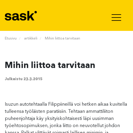
Hyppää sisältöön
Etusivu
artikkeli
Mihin liittoa tarvitaan
Mihin liittoa tarvitaan
Julkaistu
23.3.2015
Isuzun autotehtaalla Filippiineillä voi hetken aikaa kuvitella
tulleensa työläisten paratiisiin. Tehtaan ammattiliiton
puheenjohtaja käy yksityiskohtaisesti läpi uusimman
työehtosopimuksen, jonka liitto on neuvotellut johdon
kanssa. Palkat ylittävät roimasti laillisen minimin, ja