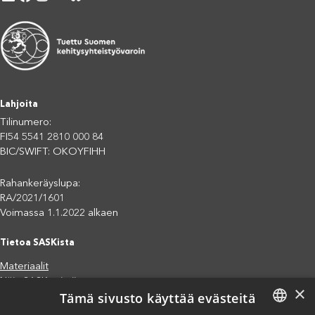
Lahjoita
Tilinumero:
FI54 5541 2810 000 84
BIC/SWIFT: OKOYFIHH
Rahankeräyslupa:
RA/2021/1601
Voimassa 1.1.2022 alkaen
Tietoa SASKista
Materiaalit
Näin SASK toimii
×
Tämä sivusto käyttää evästeitä
Jäsenjärjestöt