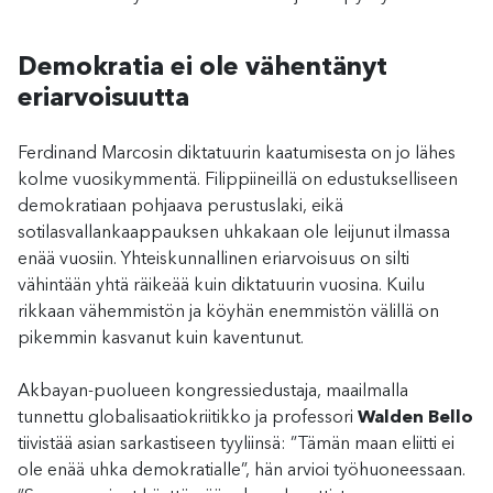
Demokratia ei ole vähentänyt
eriarvoisuutta
Ferdinand Marcosin diktatuurin kaatumisesta on jo lähes
kolme vuosikymmentä. Filippiineillä on edustukselliseen
demokratiaan pohjaava perustuslaki, eikä
sotilasvallankaappauksen uhkakaan ole leijunut ilmassa
enää vuosiin. Yhteiskunnallinen eriarvoisuus on silti
vähintään yhtä räikeää kuin diktatuurin vuosina. Kuilu
rikkaan vähemmistön ja köyhän enemmistön välillä on
pikemmin kasvanut kuin kaventunut.
Akbayan-puolueen kongressiedustaja, maailmalla
tunnettu globalisaatiokriitikko ja professori
Walden Bello
tiivistää asian sarkastiseen tyyliinsä: ”Tämän maan eliitti ei
ole enää uhka demokratialle”, hän arvioi työhuoneessaan.