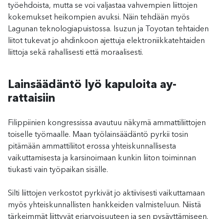
työehdoista, mutta se voi valjastaa vahvempien liittojen
kokemukset heikompien avuksi. Näin tehdään myös
Lagunan teknologiapuistossa. Isuzun ja Toyotan tehtaiden
liitot tukevat jo ahdinkoon ajettuja elektroniikkatehtaiden
liittoja sekä rahallisesti että moraalisesti.
Lainsäädäntö lyö kapuloita ay-
rattaisiin
Filippiinien kongressissa avautuu näkymä ammattiliittojen
toiselle työmaalle. Maan työlainsäädäntö pyrkii tosin
pitämään ammattiliitot erossa yhteiskunnallisesta
vaikuttamisesta ja karsinoimaan kunkin liiton toiminnan
tiukasti vain työpaikan sisälle.
Silti liittojen verkostot pyrkivät jo aktiivisesti vaikuttamaan
myös yhteiskunnallisten hankkeiden valmisteluun. Niistä
tärkeimmät liittyvät eriarvoisuuteen ja sen pysäyttämiseen.