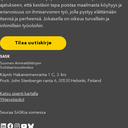
ajatukseen, että kestävin tapa poistaa maailmasta köyhyys ja
eriarvoisuus on ihmisarvoinen työ, jolla pystyy elättämään
itsensä ja perheensä. Jokaisella on oikeus turvallisiin ja
inhimillisiin työoloihin.
Tilaa uutiskirje
SASK
Suomen Ammattiliittojen
Solidaarisuuskeskus
Käynti: Hakaniemenranta 1 C, 3. krs
Posti: John Stenbergin ranta 6, 00530 Helsinki, Finland
Katso sijainti kartalla
Yhteystiedot
Seuraa SASKia somessa
LinkedIn
Facebook
Instagram
YouTube
Bluesky