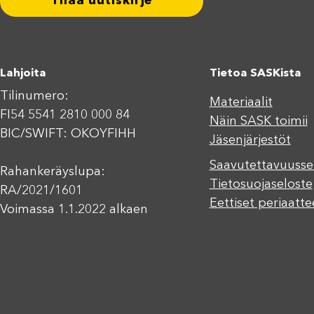
Tilaa uutiskirje
Lahjoita
Tietoa SASKista
Tilinumero:
Materiaalit
FI54 5541 2810 000 84
Näin SASK toimii
BIC/SWIFT: OKOYFIHH
Jäsenjärjestöt
Saavutettavuusse
Rahankeräyslupa:
Tietosuojaseloste
RA/2021/1601
Eettiset periaatte
Voimassa 1.1.2022 alkaen