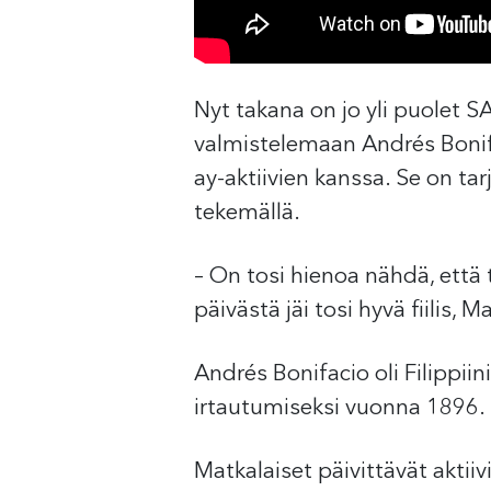
Nyt takana on jo yli puolet S
valmistelemaan Andrés Bonifa
ay-aktiivien kanssa. Se on tar
tekemällä.
– On tosi hienoa nähdä, että 
päivästä jäi tosi hyvä fiilis, 
Andrés Bonifacio oli Filippiin
irtautumiseksi vuonna 1896. 
Matkalaiset päivittävät aktiiv