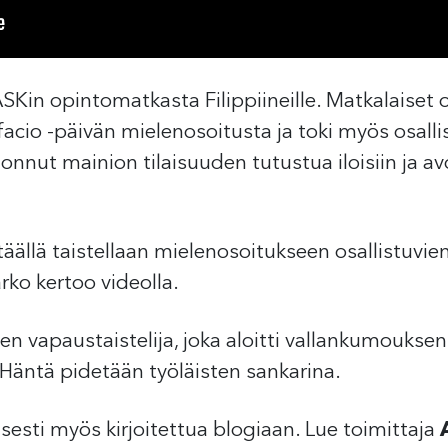
ASKin opintomatkasta Filippiineille. Matkalaiset
cio -päivän mielenosoitusta ja toki myös osalli
jonnut mainion tilaisuuden tutustua iloisiin ja avo
täällä taistellaan mielenosoitukseen osallistuvie
Marko kertoo videolla.
ien vapaustaistelija, joka aloitti vallankumoukse
Häntä pidetään työläisten sankarina.
isesti myös kirjoitettua blogiaan. Lue toimittaja