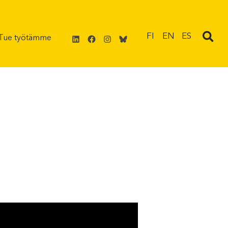
LinkedIn
Facebook
Instagram
Bluesky
FI
EN
ES
Tue työtämme