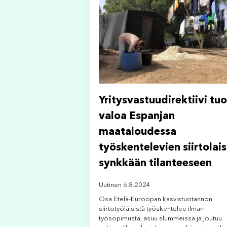
Yritysvastuudirektiivi tuo
valoa Espanjan
maataloudessa
työskentelevien siirtolai
synkkään tilanteeseen
Uutinen 6.8.2024
Osa Etelä-Euroopan kasvistuotannon
siirtotyöläisistä työskentelee ilman
työsopimusta, asuu slummeissa ja joutuu