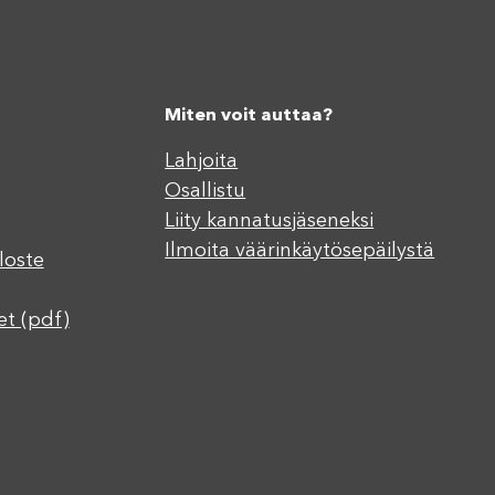
Miten voit auttaa?
Lahjoita
Osallistu
Liity kannatusjäseneksi
Ilmoita väärinkäytösepäilystä
loste
et (pdf)