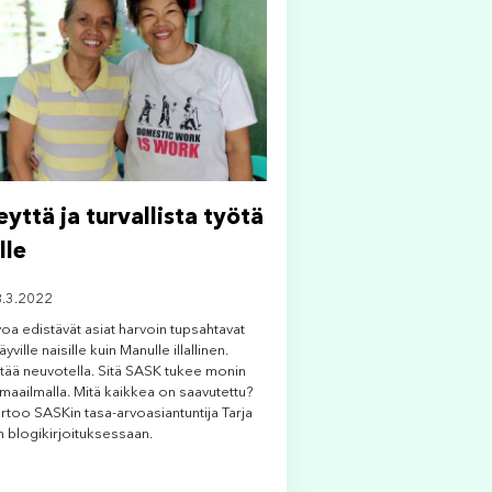
eyttä ja turvallista työtä
lle
8.3.2022
oa edistävät asiat harvoin tupsahtavat
yville naisille kuin Manulle illallinen.
itää neuvotella. Sitä SASK tukee monin
maailmalla. Mitä kaikkea on saavutettu?
rtoo SASKin tasa-arvoasiantuntija Tarja
n blogikirjoituksessaan.