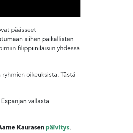
 ovat päässeet
stumaan siihen paikallisten
imiin filippiiniläisiin yhdessä
n ryhmien oikeuksista. Tästä
n Espanjan vallasta
Aarne Kaurasen
päivitys
.