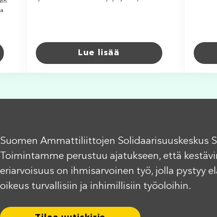
sen
aa
Lue lisää
Suomen Ammattiliittojen Solidaarisuuskeskus S
Toimintamme perustuu ajatukseen, että kestävi
eriarvoisuus on ihmisarvoinen työ, jolla pystyy 
oikeus turvallisiin ja inhimillisiin työoloihin.