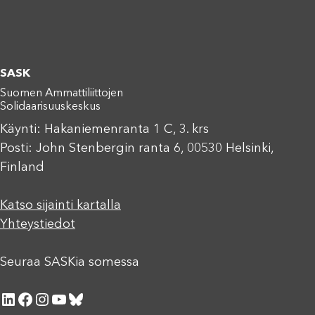
SASK
Suomen Ammattiliittojen
Solidaarisuuskeskus
Käynti: Hakaniemenranta 1 C, 3. krs
Posti: John Stenbergin ranta 6, 00530 Helsinki,
Finland
Katso sijainti kartalla
Yhteystiedot
Seuraa SASKia somessa
LinkedIn
Facebook
Instagram
YouTube
Bluesky