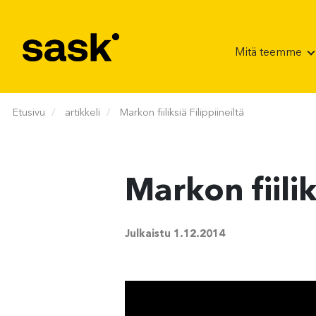
Hyppää sisältöön
Mitä teemme
Etusivu
artikkeli
Markon fiiliksiä Filippiineiltä
Markon fiilik
Julkaistu
1.12.2014