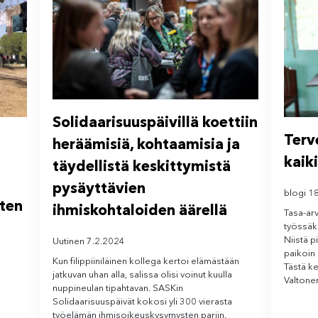
Solidaarisuuspäivillä koettiin
Terv
heräämisiä, kohtaamisia ja
kaiki
täydellistä keskittymistä
pysäyttävien
blogi 1
sten
ihmiskohtaloiden äärellä
Tasa-arv
työssäkä
Niistä p
Uutinen 7.2.2024
paikoin 
Kun filippiiniläinen kollega kertoi elämästään
Tästä ke
jatkuvan uhan alla, salissa olisi voinut kuulla
Valtone
nuppineulan tipahtavan. SASKin
Solidaarisuuspäivät kokosi yli 300 vierasta
työelämän ihmisoikeuskysymysten pariin.