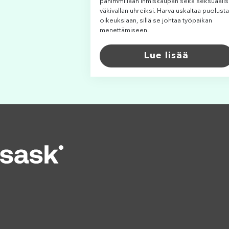
pahimmillaan ihmiskaupan sekä seksuaali
väkivallan uhreiksi. Harva uskaltaa puolust
oikeuksiaan, sillä se johtaa työpaikan
menettämiseen.
Lue lisää