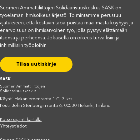
Suomen Ammattiliittojen Solidaarisuuskeskus SASK on
työelämän ihmisoikeusjärjestö. Toimintamme perustuu
ajatukseen, että kestävin tapa poistaa maailmasta köyhyys ja
eriarvoisuus on ihmisarvoinen työ, jolla pystyy elättämään
itsensä ja perheensä. Jokaisella on oikeus turvallisiin ja
inhimillisiin työoloihin.
Tilaa uutiskirje
SASK
Suomen Ammattiliittojen
Solidaarisuuskeskus
Käynti: Hakaniemenranta 1 C, 3. krs
Posti: John Stenbergin ranta 6, 00530 Helsinki, Finland
Katso sijainti kartalla
Yhteystiedot