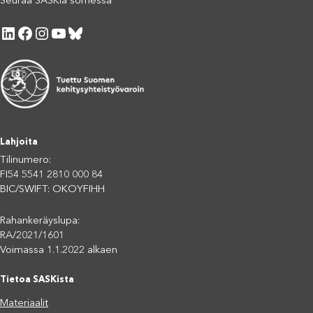
Seuraa SASKia somessa
LinkedIn
Facebook
Instagram
YouTube
Bluesky
Lahjoita
Tilinumero:
FI54 5541 2810 000 84
BIC/SWIFT: OKOYFIHH
Rahankeräyslupa:
RA/2021/1601
Voimassa 1.1.2022 alkaen
Tietoa SASKista
Materiaalit