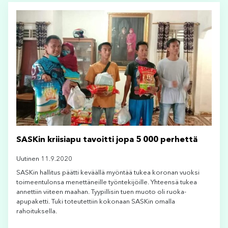
SASKin kriisiapu tavoitti jopa 5 000 perhettä
Uutinen 11.9.2020
SASKin hallitus päätti keväällä myöntää tukea koronan vuoksi
toimeentulonsa menettäneille työntekijöille. Yhteensä tukea
annettiin viiteen maahan. Tyypillisin tuen muoto oli ruoka-
apupaketti. Tuki toteutettiin kokonaan SASKin omalla
rahoituksella.