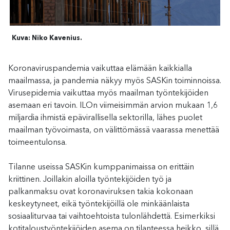
Kuva: Niko Kavenius.
Koronaviruspandemia vaikuttaa elämään kaikkialla
maailmassa, ja pandemia näkyy myös SASKin toiminnoissa.
Virusepidemia vaikuttaa myös maailman työntekijöiden
asemaan eri tavoin. ILOn viimeisimmän arvion mukaan 1,6
miljardia ihmistä epävirallisella sektorilla, lähes puolet
maailman työvoimasta, on välittömässä vaarassa menettää
toimeentulonsa.
Tilanne useissa SASKin kumppanimaissa on erittäin
kriittinen. Joillakin aloilla työntekijöiden työ ja
palkanmaksu ovat koronaviruksen takia kokonaan
keskeytyneet, eikä työntekijöillä ole minkäänlaista
sosiaaliturvaa tai vaihtoehtoista tulonlähdettä. Esimerkiksi
kotitaloustyöntekijöiden asema on tilanteessa heikko, sillä