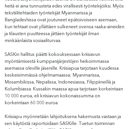
heitä ei aina tunnusteta edes virallisesti työntekijöiksi. Myös
tekstiilitehtaiden työntekijät Myanmarissa ja
Bangladeshissa ovat joutuneet epätoivoiseen asemaan,
kun tehtaat ovat yllättäen sulkeneet ovensa raaka-aineiden
ja tilausten puutteessa jättäen työntekijät ilman
minkäänlaista sosiaaliturvaa.
SASKin hallitus päätti kokouksessaan kriisiavun
myöntämisestä kumppanijärjestöjen heikoimmassa
asemassa oleville jäsenille. Kriisiapua tarjotaan kuudessa
keskeisimmässä ohjelmamaassa; Myanmarissa,
Mosambikissa, Nepalissa, Indonesiassa, Filippiineillä ja
Kolumbiassa. Kussakin maassa apua tarjotaan korkeintaan
10 000 euroa, eli kriisiavun kokonaissumma on
korkeintaan 60 000 euroa.
Kriisiapu myönnetään lahjoituksena hakemusta vastaan ja
sen käytöstä raportoidaan SASKille. Tuetun toiminnan