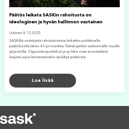
Päätös leikata SASKin rahoitusta on
ideologinen ja hyvän hallinnon vastainen
Uutinen 8.12.2025
SASKille esitetystä rahoituksesta leikattiin poliittisella
päätöksellä lähes 40 prosenttia. Rahat jaettiin seitsemälle muulle
järjestölle. Oppositiopoliitikot ja ay-liike ovat arvostelleet
laajasti jopa lainvastaiseksi epäiltyä päätöstä.
Lue lisää