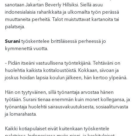
sanotaan Jakartan Beverly Hillsiksi. Siellä asuu
indonesialaisia raharikkaita ja ulkomailta työn perässä
muuttaneita perheitä. Talot muistuttavat kartanoita tai
palatseja.
Surani
työskentelee brittiläisessä perheessä jo
kymmenettä vuotta.
– Pidän itseäni vastuullisena työntekijänä. Tehtäväni on
huolehtia kaikista kotitaloustöistä. Kokkaan, siivoan ja
joskus hoidan lapsia koulun jälkeen, hän kertoo ylpeänä.
Hän on tyytyväinen, sillä työnantaja arvostaa hänen
työtään. Surani tienaa enemmän kuin monet kollegansa, ja
työnantaja huolehtii sairausvakuutuksesta, sosiaaliturvasta
ja lomarahasta.
Kaikki kotiapulaiset eivät kuitenkaan työskentele