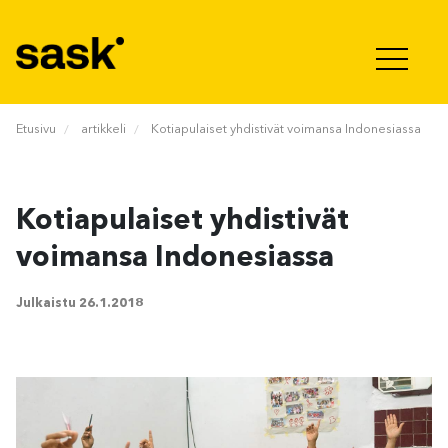
Hyppää sisältöön
Etusivu
artikkeli
Kotiapulaiset yhdistivät voimansa Indonesiassa
Kotiapulaiset yhdistivät
voimansa Indonesiassa
Julkaistu
26.1.2018