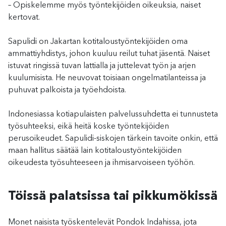
– Opiskelemme myös työntekijöiden oikeuksia, naiset
kertovat.
Sapulidi on Jakartan kotitaloustyöntekijöiden oma
ammattiyhdistys, johon kuuluu reilut tuhat jäsentä. Naiset
istuvat ringissä tuvan lattialla ja juttelevat työn ja arjen
kuulumisista. He neuvovat toisiaan ongelmatilanteissa ja
puhuvat palkoista ja työehdoista.
Indonesiassa kotiapulaisten palvelussuhdetta ei tunnusteta
työsuhteeksi, eikä heitä koske työntekijöiden
perusoikeudet. Sapulidi-siskojen tärkein tavoite onkin, että
maan hallitus säätää lain kotitaloustyöntekijöiden
oikeudesta työsuhteeseen ja ihmisarvoiseen työhön.
Töissä palatsissa tai pikkumökissä
Monet naisista työskentelevät Pondok Indahissa, jota