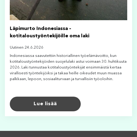
Läpimurto Indonesiassa –
kotitaloustyöntekijöille oma laki
Uutinen 24.6.2026
Indonesiassa saavutettiin historiallinen työelämävoitto, kun
kotitaloustyöntekijöiden suojelulaki astui voimaan 30. huhtikuuta
2026. Laki tunnustaa kotitaloustyöntekijät ensimmäistä kertaa
virallisesti työntekijöiksi ja takaa heille oikeudet muun muassa
palkkaan, lepoon, sosiaaliturvaan ja turvallisiin työoloihin.
Lue lisää