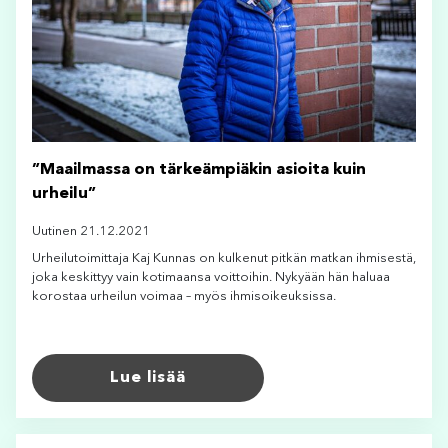
”Maailmassa on tärkeämpiäkin asioita kuin
urheilu”
Uutinen 21.12.2021
Urheilutoimittaja Kaj Kunnas on kulkenut pitkän matkan ihmisestä,
joka keskittyy vain kotimaansa voittoihin. Nykyään hän haluaa
korostaa urheilun voimaa – myös ihmisoikeuksissa.
Lue lisää