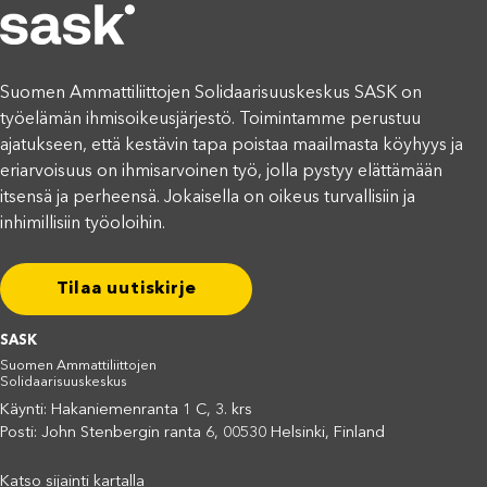
Suomen Ammattiliittojen Solidaarisuuskeskus SASK on
työelämän ihmisoikeusjärjestö. Toimintamme perustuu
ajatukseen, että kestävin tapa poistaa maailmasta köyhyys ja
eriarvoisuus on ihmisarvoinen työ, jolla pystyy elättämään
itsensä ja perheensä. Jokaisella on oikeus turvallisiin ja
inhimillisiin työoloihin.
Tilaa uutiskirje
SASK
Suomen Ammattiliittojen
Solidaarisuuskeskus
Käynti: Hakaniemenranta 1 C, 3. krs
Posti: John Stenbergin ranta 6, 00530 Helsinki, Finland
Katso sijainti kartalla