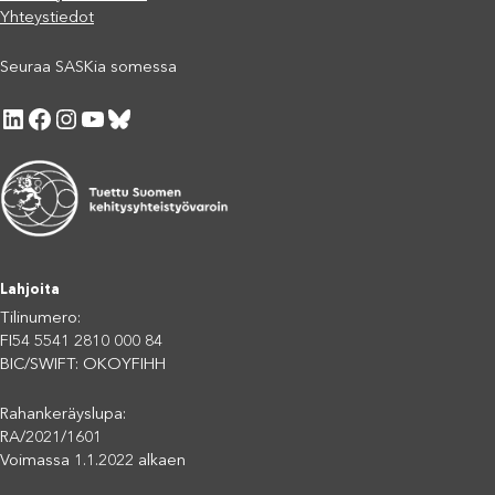
Yhteystiedot
Seuraa SASKia somessa
LinkedIn
Facebook
Instagram
YouTube
Bluesky
Lahjoita
Tilinumero:
FI54 5541 2810 000 84
BIC/SWIFT: OKOYFIHH
Rahankeräyslupa:
RA/2021/1601
Voimassa 1.1.2022 alkaen