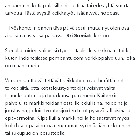
ahtaammin, kotiapulaisille ei ole tilaa tai edes yhtä suurta
tarvetta. Tästä syystä keikkatyöt lisääntyvät nopeasti.
– Työskentelin ennen täysipäiväisesti, mutta nyt olen osa-
aikaisena useassa paikassa,
Sri Sumiati
kertoo.
Samalla töiden välitys siirtyy digitaalisille verkkoalustoille,
kuten Indonesiassa pembantu.com-verkkopalveluun, joka
on maan suurin.
Verkon kautta välitettävät keikkatyöt ovat herättäneet
toivoa siitä, että kotitaloustyöntekijät voisivat valita
toimeksiantonsa ja työaikansa paremmin. Kuitenkin
palveluilta markkinoidaan ostajille edullisina, nopeina ja
joustavina, jolloin työntekijöiden tulot pysyvät alhaisina ja
epävarmoina. Kilpailluilla markkinoilla he saattavat myös
kohdata jopa aiempaa enemmän syrjintää iän, uskonnon
tai sukupuolen perusteella.