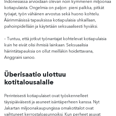
Indonesiassa arvioidaan olevan noin kymmenen miljoonaa
kotiapulaista. Ongelmia on paljon: pieni palkka, pitkät
työajat, työn vähäinen arvostus sekä huono kohtelu.
Äärimmäisissä tapauksissa kotiapulaisia uhkaillaan,
pahoinpidellään ja käytetään seksuaalisesti hyväksi.
– Tuntuu, että jotkut työnantajat kohtelevat kotiapulaisia
kuin he eivät olisi ihmisiä lainkaan. Seksuaalisia
häirintätapauksia on ollut meilläkin hoidettavana,
Anggraini sanoo.
Überisaatio ulottuu
kotitalousalalle
Perinteisesti kotiapulaiset ovat työskennelleet
täysipäiväisesti ja asuneet isäntäperheen kanssa. Nyt
Jakartan miljoonakaupungissa omakotitalot ovat
vaihtuneet kerrostaloasunnoiksi. Kun perheet asuvat