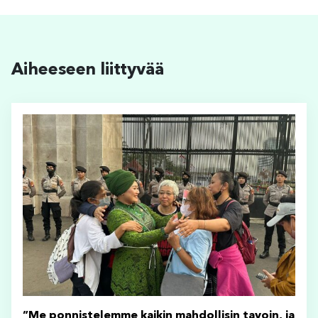
Aiheeseen liittyvää
”Me ponnistelemme kaikin mahdollisin tavoin, ja