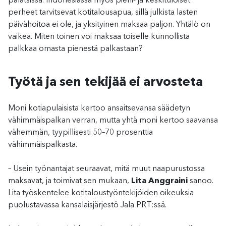
palatsissa. Indonesiassa myös pieni- ja keskituloiset
perheet tarvitsevat kotitalousapua, sillä julkista lasten
päivähoitoa ei ole, ja yksityinen maksaa paljon. Yhtälö on
vaikea. Miten toinen voi maksaa toiselle kunnollista
palkkaa omasta pienestä palkastaan?
Työtä ja sen tekijää ei arvosteta
Moni kotiapulaisista kertoo ansaitsevansa säädetyn
vähimmäispalkan verran, mutta yhtä moni kertoo saavansa
vähemmän, tyypillisesti 50–70 prosenttia
vähimmäispalkasta.
– Usein työnantajat seuraavat, mitä muut naapurustossa
maksavat, ja toimivat sen mukaan,
Lita Anggraini
sanoo.
Lita työskentelee kotitaloustyöntekijöiden oikeuksia
puolustavassa kansalaisjärjestö Jala PRT:ssä.