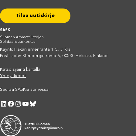
Tilaa uutiskirje
SASK
Suomen Ammattiliittojen
Solidaarisuuskeskus
Käynti: Hakaniemenranta 1 C, 3. krs
Posti: John Stenbergin ranta 6, 00530 Helsinki, Finland
Katso sijainti kartalla
Yhteystiedot
Seuraa SASKia somessa
LinkedIn
Facebook
Instagram
YouTube
Bluesky