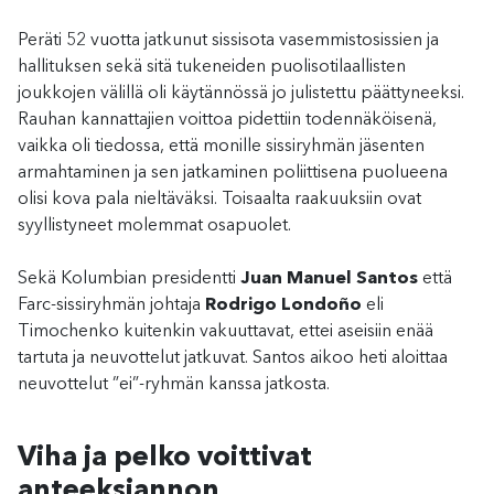
Peräti 52 vuotta jatkunut sissisota vasemmistosissien ja
hallituksen sekä sitä tukeneiden puolisotilaallisten
joukkojen välillä oli käytännössä jo julistettu päättyneeksi.
Rauhan kannattajien voittoa pidettiin todennäköisenä,
vaikka oli tiedossa, että monille sissiryhmän jäsenten
armahtaminen ja sen jatkaminen poliittisena puolueena
olisi kova pala nieltäväksi. Toisaalta raakuuksiin ovat
syyllistyneet molemmat osapuolet.
Sekä Kolumbian presidentti
Juan Manuel Santos
että
Farc-sissiryhmän johtaja
Rodrigo Londoño
eli
Timochenko kuitenkin vakuuttavat, ettei aseisiin enää
tartuta ja neuvottelut jatkuvat. Santos aikoo heti aloittaa
neuvottelut ”ei”-ryhmän kanssa jatkosta.
Viha ja pelko voittivat
anteeksiannon