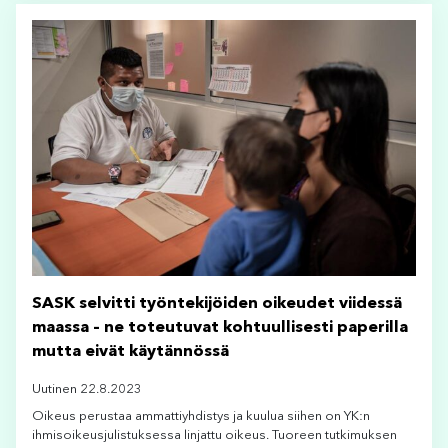
SASK selvitti työntekijöiden oikeudet viidessä
maassa – ne toteutuvat kohtuullisesti paperilla
mutta eivät käytännössä
Uutinen 22.8.2023
Oikeus perustaa ammattiyhdistys ja kuulua siihen on YK:n
ihmisoikeusjulistuksessa linjattu oikeus. Tuoreen tutkimuksen