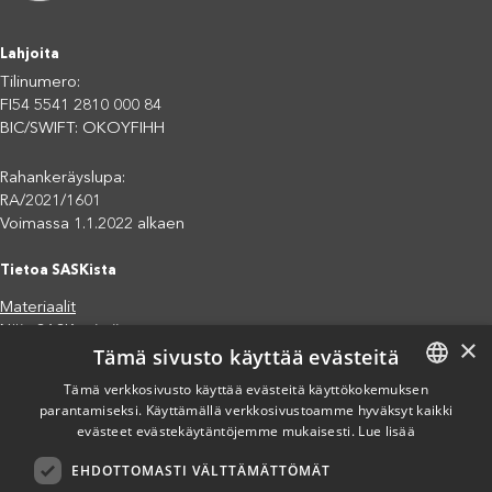
Lahjoita
Tilinumero:
FI54 5541 2810 000 84
BIC/SWIFT: OKOYFIHH
Rahankeräyslupa:
RA/2021/1601
Voimassa 1.1.2022 alkaen
Tietoa SASKista
Materiaalit
Näin SASK toimii
×
Tämä sivusto käyttää evästeitä
Jäsenjärjestöt
Saavutettavuusseloste
Tämä verkkosivusto käyttää evästeitä käyttökokemuksen
parantamiseksi. Käyttämällä verkkosivustoamme hyväksyt kaikki
FINNISH
Tietosuojaseloste
evästeet evästekäytäntöjemme mukaisesti.
Lue lisää
Eettiset periaatteet (pdf)
ENGLISH
Miten voit auttaa?
EHDOTTOMASTI VÄLTTÄMÄTTÖMÄT
SPANISH
Lahjoita