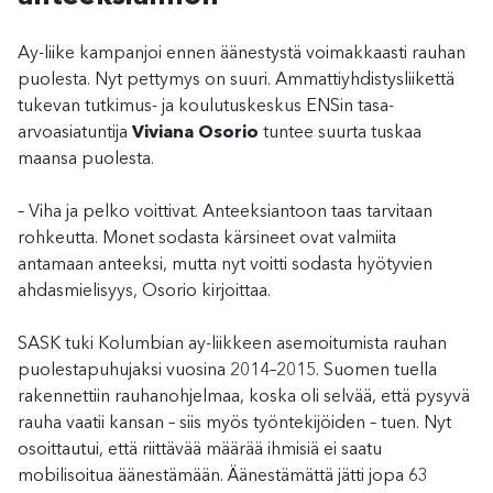
Ay-liike kampanjoi ennen äänestystä voimakkaasti rauhan
puolesta. Nyt pettymys on suuri. Ammattiyhdistysliikettä
tukevan tutkimus- ja koulutuskeskus ENSin tasa-
arvoasiatuntija
Viviana Osorio
tuntee suurta tuskaa
maansa puolesta.
– Viha ja pelko voittivat. Anteeksiantoon taas tarvitaan
rohkeutta. Monet sodasta kärsineet ovat valmiita
antamaan anteeksi, mutta nyt voitti sodasta hyötyvien
ahdasmielisyys, Osorio kirjoittaa.
SASK tuki Kolumbian ay-liikkeen asemoitumista rauhan
puolestapuhujaksi vuosina 2014–2015. Suomen tuella
rakennettiin rauhanohjelmaa, koska oli selvää, että pysyvä
rauha vaatii kansan – siis myös työntekijöiden – tuen. Nyt
osoittautui, että riittävää määrää ihmisiä ei saatu
mobilisoitua äänestämään. Äänestämättä jätti jopa 63