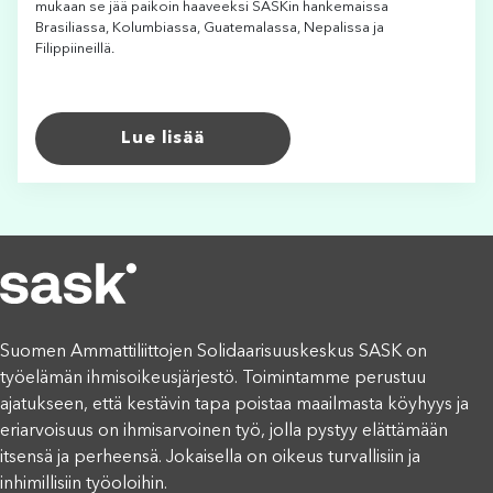
mukaan se jää paikoin haaveeksi SASKin hankemaissa
Brasiliassa, Kolumbiassa, Guatemalassa, Nepalissa ja
Filippiineillä.
Lue lisää
Suomen Ammattiliittojen Solidaarisuuskeskus SASK on
työelämän ihmisoikeusjärjestö. Toimintamme perustuu
ajatukseen, että kestävin tapa poistaa maailmasta köyhyys ja
eriarvoisuus on ihmisarvoinen työ, jolla pystyy elättämään
itsensä ja perheensä. Jokaisella on oikeus turvallisiin ja
inhimillisiin työoloihin.