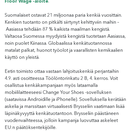
Floor Wage -aloite
.
Suomalaiset ostavat 21 miljoonaa paria kenkiä vuosittain.
Kenkien tuotanto on pitkälti siirtynyt kehittyviin maihin –
Aasiassa tehdään 87 % kaikista maailman kengistä.
Valtaosa Suomessa myydyistä kengistä tuotetaan Aasiassa,
noin puolet Kiinassa. Globaalissa kenkätuotannossa
matalat palkat, huonot työolot ja vaarallisten kemikaalien
käyttö on yleistä.
Eetin toimisto ottaa vastaan lahjoituskenkiä perjantaihin
4.9. asti osoitteessa Töölöntorinkatu 2 B, 4. kerros. Voit
osallistua kenkäkampanjaan myös lataamalla
mobiililaitteeseesi Change Your Shoes -sovelluksen
(saatavissa Androidille ja iPhonelle). Sovelluksella kerätään
askelia ja marssitaan virtuaalisesti Brysseliin vaatimaan lisää
läpinäkyvyyttä kenkätuotantoon. Brysseliin päästäneen
vuodenvaihteessa, jolloin kampanja luovuttaa askeleet
EU:n päätöksentekijöille.