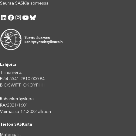
Seuraa SASKia somessa
LinkedIn
Facebook
Instagram
YouTube
Bluesky
Lahjoita
Tilinumero:
FI54 5541 2810 000 84
BIC/SWIFT: OKOYFIHH
Rahankeräyslupa:
RA/2021/1601
Voimassa 1.1.2022 alkaen
Tietoa SASKista
Materiaalit