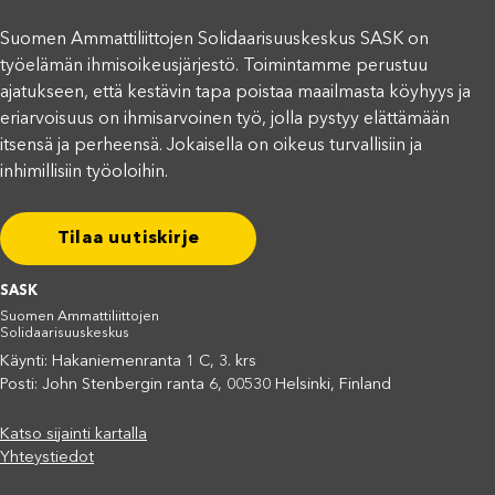
Suomen Ammattiliittojen Solidaarisuuskeskus SASK on
työelämän ihmisoikeusjärjestö. Toimintamme perustuu
ajatukseen, että kestävin tapa poistaa maailmasta köyhyys ja
eriarvoisuus on ihmisarvoinen työ, jolla pystyy elättämään
itsensä ja perheensä. Jokaisella on oikeus turvallisiin ja
inhimillisiin työoloihin.
Tilaa uutiskirje
SASK
Suomen Ammattiliittojen
Solidaarisuuskeskus
Käynti: Hakaniemenranta 1 C, 3. krs
Posti: John Stenbergin ranta 6, 00530 Helsinki, Finland
Katso sijainti kartalla
Yhteystiedot