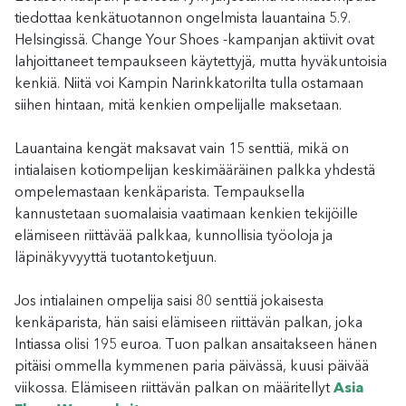
tiedottaa kenkätuotannon ongelmista lauantaina 5.9.
Helsingissä. Change Your Shoes -kampanjan aktiivit ovat
lahjoittaneet tempaukseen käytettyjä, mutta hyväkuntoisia
kenkiä. Niitä voi Kampin Narinkkatorilta tulla ostamaan
siihen hintaan, mitä kenkien ompelijalle maksetaan.
Lauantaina kengät maksavat vain 15 senttiä, mikä on
intialaisen kotiompelijan keskimääräinen palkka yhdestä
ompelemastaan kenkäparista. Tempauksella
kannustetaan suomalaisia vaatimaan kenkien tekijöille
elämiseen riittävää palkkaa, kunnollisia työoloja ja
läpinäkyvyyttä tuotantoketjuun.
Jos intialainen ompelija saisi 80 senttiä jokaisesta
kenkäparista, hän saisi elämiseen riittävän palkan, joka
Intiassa olisi 195 euroa. Tuon palkan ansaitakseen hänen
pitäisi ommella kymmenen paria päivässä, kuusi päivää
viikossa. Elämiseen riittävän palkan on määritellyt
Asia