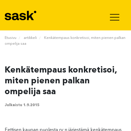
Hyppää sisältöön
Etusivu
artikkeli
Kenkätempaus konkretisoi, miten pienen palkan
ompelija saa
Kenkätempaus konkretisoi,
miten pienen palkan
ompelija saa
Julkaistu
1.9.2015
Eettisen kaupan puolesta ry:n järjestämä kenkätempaus