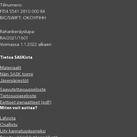
Tilinumero:
FI54 5541 2810 000 84
BIC/SWIFT: OKOYFIHH
Rahankeräyslupa:
RA/2021/1601
Voimassa 1.1.2022 alkaen
Tietoa SASKista
Materiaalit
Näin SASK toimii
Jäsenjärjestöt
Saavutettavuusseloste
Tietosuojaseloste
Eettiset periaatteet (pdf)
Miten voit auttaa?
Lahjoita
Osallistu
Liity kannatusjäseneksi