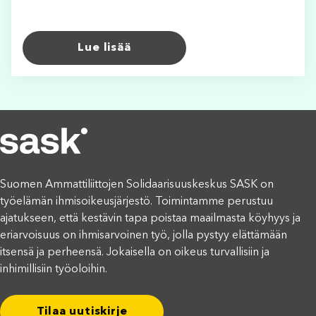
Lue lisää
Suomen Ammattiliittojen Solidaarisuuskeskus SASK on
työelämän ihmisoikeusjärjestö. Toimintamme perustuu
ajatukseen, että kestävin tapa poistaa maailmasta köyhyys ja
eriarvoisuus on ihmisarvoinen työ, jolla pystyy elättämään
itsensä ja perheensä. Jokaisella on oikeus turvallisiin ja
inhimillisiin työoloihin.
Tilaa uutiskirje