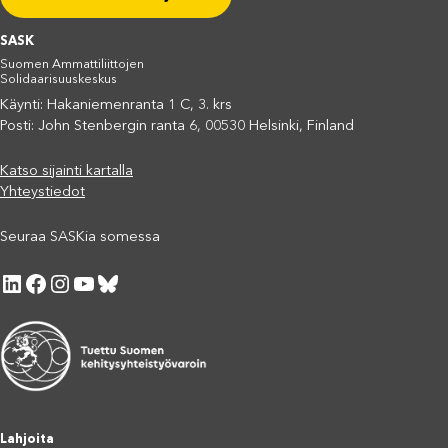
SASK
Suomen Ammattiliittojen
Solidaarisuuskeskus
Käynti: Hakaniemenranta 1 C, 3. krs
Posti: John Stenbergin ranta 6, 00530 Helsinki, Finland
Katso sijainti kartalla
Yhteystiedot
Seuraa SASKia somessa
LinkedIn
Facebook
Instagram
YouTube
Bluesky
Lahjoita