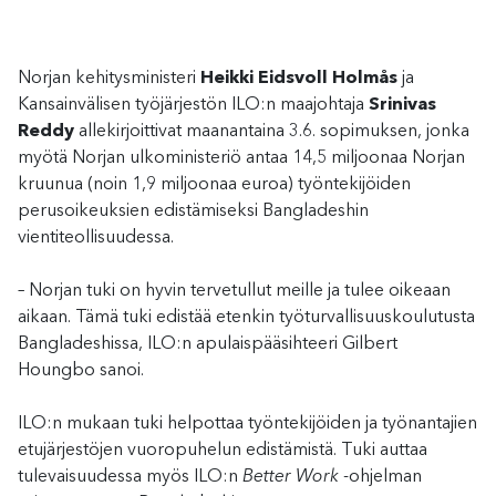
Norjan kehitysministeri
Heikki Eidsvoll Holmås
ja
Kansainvälisen työjärjestön ILO:n maajohtaja
Srinivas
Reddy
allekirjoittivat maanantaina 3.6. sopimuksen, jonka
myötä Norjan ulkoministeriö antaa 14,5 miljoonaa Norjan
kruunua (noin 1,9 miljoonaa euroa) työntekijöiden
perusoikeuksien edistämiseksi Bangladeshin
vientiteollisuudessa.
– Norjan tuki on hyvin tervetullut meille ja tulee oikeaan
aikaan. Tämä tuki edistää etenkin työturvallisuuskoulutusta
Bangladeshissa, ILO:n apulaispääsihteeri Gilbert
Houngbo sanoi.
ILO:n mukaan tuki helpottaa työntekijöiden ja työnantajien
etujärjestöjen vuoropuhelun edistämistä. Tuki auttaa
tulevaisuudessa myös ILO:n
Better Work
-ohjelman