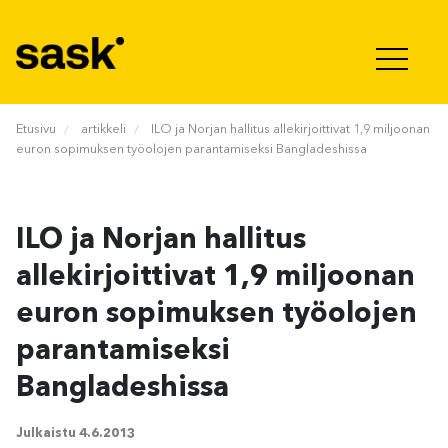
Hyppää sisältöön
Etusivu
artikkeli
ILO ja Norjan hallitus allekirjoittivat 1,9 miljoonan
euron sopimuksen työolojen parantamiseksi Bangladeshissa
ILO ja Norjan hallitus
allekirjoittivat 1,9 miljoonan
euron sopimuksen työolojen
parantamiseksi
Bangladeshissa
Julkaistu
4.6.2013