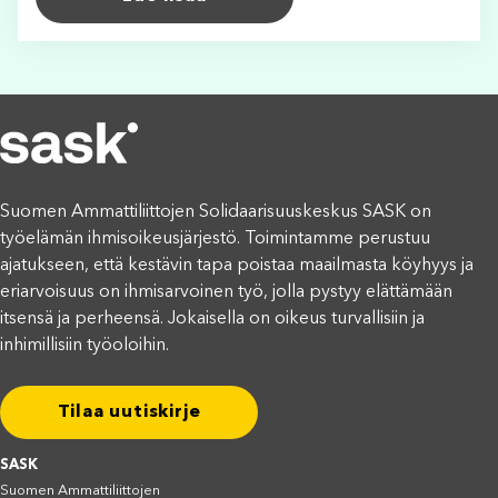
Suomen Ammattiliittojen Solidaarisuuskeskus SASK on
työelämän ihmisoikeusjärjestö. Toimintamme perustuu
ajatukseen, että kestävin tapa poistaa maailmasta köyhyys ja
eriarvoisuus on ihmisarvoinen työ, jolla pystyy elättämään
itsensä ja perheensä. Jokaisella on oikeus turvallisiin ja
inhimillisiin työoloihin.
Tilaa uutiskirje
SASK
Suomen Ammattiliittojen