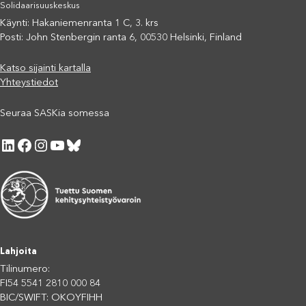
Solidaarisuuskeskus
Käynti: Hakaniemenranta 1 C, 3. krs
Posti: John Stenbergin ranta 6, 00530 Helsinki, Finland
Katso sijainti kartalla
Yhteystiedot
Seuraa SASKia somessa
LinkedIn
Facebook
Instagram
YouTube
Bluesky
Lahjoita
Tilinumero:
FI54 5541 2810 000 84
BIC/SWIFT: OKOYFIHH