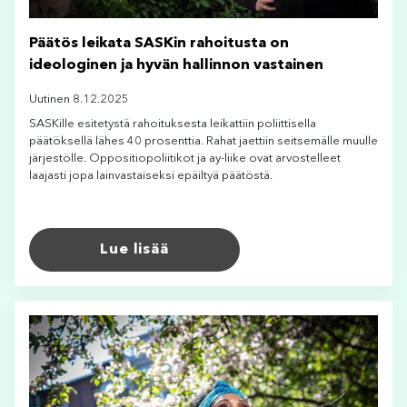
Päätös leikata SASKin rahoitusta on
ideologinen ja hyvän hallinnon vastainen
Uutinen 8.12.2025
SASKille esitetystä rahoituksesta leikattiin poliittisella
päätöksellä lähes 40 prosenttia. Rahat jaettiin seitsemälle muulle
järjestölle. Oppositiopoliitikot ja ay-liike ovat arvostelleet
laajasti jopa lainvastaiseksi epäiltyä päätöstä.
Lue lisää