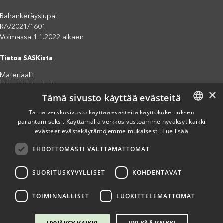
Rahankeräyslupa:
RA/2021/1601
Voimassa 1.1.2022 alkaen
Tietoa SASKista
Materiaalit
Näin SASK toimii
×
Tämä sivusto käyttää evästeitä
Jäsenjärjestöt
Saavutettavuusseloste
Tämä verkkosivusto käyttää evästeitä käyttökokemuksen
parantamiseksi. Käyttämällä verkkosivustoamme hyväksyt kaikki
FINNISH
Tietosuojaseloste
evästeet evästekäytäntöjemme mukaisesti.
Lue lisää
Eettiset periaatteet (pdf)
ENGLISH
Miten voit auttaa?
EHDOTTOMASTI VÄLTTÄMÄTTÖMÄT
SPANISH
Lahjoita
Osallistu
SUORITUSKYVYLLISET
KOHDENTAVAT
Liity kannatusjäseneksi
Ilmoita väärinkäytösepäilystä
TOIMINNALLISET
LUOKITTELEMATTOMAT