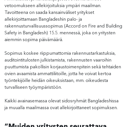
vetoomukseen allekirjoituksia ympäri maailman.
Tavoitteena on saada kansainväliset yritykset
allekirjoittamaan Bangladeshin palo- ja
rakennusturvallisuussopimus (Accord on Fire and Building
Safety in Bangladesh) 15.5. mennessä, joka on yritysten
aiemmin sopima päivämäärä.
Sopimus koskee riippumattomia rakennustarkastuksia,
auditointitulosten julkistamista, rakennusten vaaroihin
puuttumista pakollisin korjaustoimenpitein sekä tehtaiden
ovien avaamista ammattiliitoille, jotta he voivat kertoa
työntekijöille heidän oikeuksistaan, mm. oikeudesta
turvalliseen työympäristöön.
Kaikki avainasemassa olevat sidosryhmät Bangladeshissa
ja muualla maailmassa ovat allekirjoittaneet sopimuksen.
”Muiden yritysten seurattava