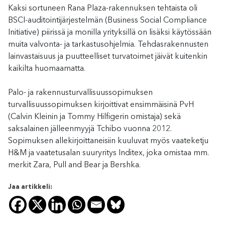
Kaksi sortuneen Rana Plaza-rakennuksen tehtaista oli
BSCI-auditointijärjestelmän (Business Social Compliance
Initiative) piirissä ja monilla yrityksillä on lisäksi käytössään
muita valvonta- ja tarkastusohjelmia. Tehdasrakennusten
lainvastaisuus ja puutteelliset turvatoimet jäivät kuitenkin
kaikilta huomaamatta.
Palo- ja rakennusturvallisuussopimuksen
turvallisuussopimuksen kirjoittivat ensimmäisinä PvH
(Calvin Kleinin ja Tommy Hilfigerin omistaja) sekä
saksalainen jälleenmyyjä Tchibo vuonna 2012.
Sopimuksen allekirjoittaneisiin kuuluvat myös vaateketju
H&M ja vaatetusalan suuryritys Inditex, joka omistaa mm.
merkit Zara, Pull and Bear ja Bershka.
Jaa artikkeli: