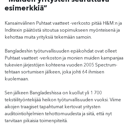
esimerkkiä”
Kansainvälinen Puhtaat vaatteet -verkosto pitää H&M:n ja
Inditexin päätöstä sitoutua sopimukseen myönteisenä ja
kehottaa muita yrityksiä tekemään samoin.
Bangladeshin työturvallisuuden epäkohdat ovat olleet
Puhtaat vaatteet -verkoston ja monien muiden kampanjaa
tukevien järjestöjen kohteena vuoden 2005 Spectrum-
tehtaan sortumisen jälkeen, joka johti 64 ihmisen
kuolemaan.
Sen jälkeen Bangladeshissa on kuollut yli 1 700
tekstiilityöntekijää heikon työturvallisuuden vuoksi. Viime
aikojen traagiset tapahtumat kertovat yritysten
auditointiohjelmien tehottomuudesta ja siitä, että nyt
tarvitaan pikaisia toimenpiteitä.