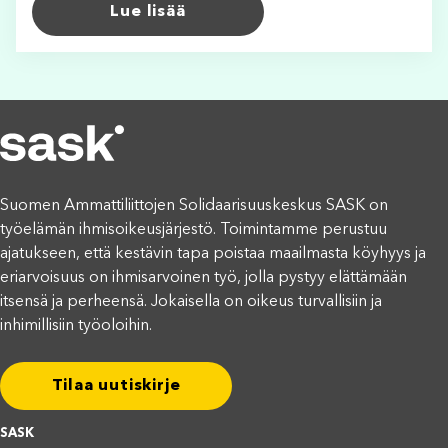
Lue lisää
Suomen Ammattiliittojen Solidaarisuuskeskus SASK on
työelämän ihmisoikeusjärjestö. Toimintamme perustuu
ajatukseen, että kestävin tapa poistaa maailmasta köyhyys ja
eriarvoisuus on ihmisarvoinen työ, jolla pystyy elättämään
itsensä ja perheensä. Jokaisella on oikeus turvallisiin ja
inhimillisiin työoloihin.
Tilaa uutiskirje
SASK