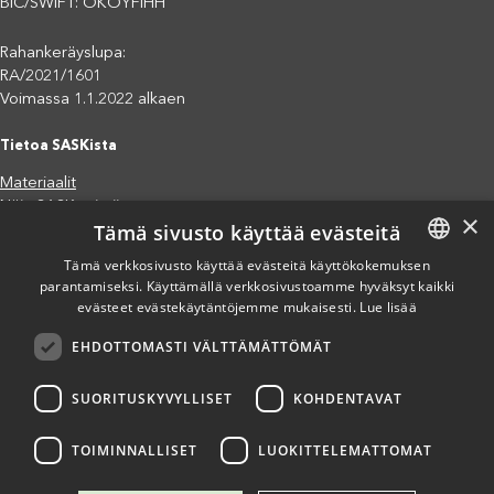
BIC/SWIFT: OKOYFIHH
Rahankeräyslupa:
RA/2021/1601
Voimassa 1.1.2022 alkaen
Tietoa SASKista
Materiaalit
Näin SASK toimii
×
Tämä sivusto käyttää evästeitä
Jäsenjärjestöt
Saavutettavuusseloste
Tämä verkkosivusto käyttää evästeitä käyttökokemuksen
Tietosuojaseloste
parantamiseksi. Käyttämällä verkkosivustoamme hyväksyt kaikki
FINNISH
evästeet evästekäytäntöjemme mukaisesti.
Lue lisää
Eettiset periaatteet (pdf)
ENGLISH
Miten voit auttaa?
EHDOTTOMASTI VÄLTTÄMÄTTÖMÄT
SPANISH
Lahjoita
Osallistu
SUORITUSKYVYLLISET
KOHDENTAVAT
Liity kannatusjäseneksi
Ilmoita väärinkäytösepäilystä
TOIMINNALLISET
LUOKITTELEMATTOMAT