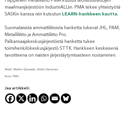
Filippiinien metalliliitto PMA kuuluu teollisuusliittojen
maailmanjärjestöön IndustriALLiin. PMA tekee yhteistyötä
SASKin kanssa niin kutsutun
LEARN-hankkeen kautta
.
Suomalaisista ammattiliitoista hanketta tukevat JHL, PAM,
Metalliliitto ja Ammattiliitto Pro.
Palkansaajakeskusjärjestöistä hanketta tukee
toimihenkilökeskusjärjestö STTK. Hankkeen keskeisenä
tavoitteena on naisten järjestäytymisasteen nostaminen.
Teksti: Marlon Quesada, Aleksi Vienonen
Kuva: PMA
Jaa artikkeli: