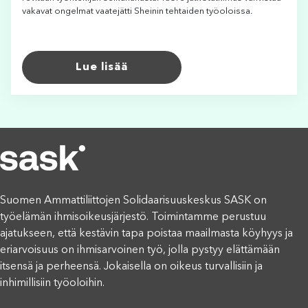
vakavat ongelmat vaatejätti Sheinin tehtaiden työoloissa.
Lue lisää
Suomen Ammattiliittojen Solidaarisuuskeskus SASK on
työelämän ihmisoikeusjärjestö. Toimintamme perustuu
ajatukseen, että kestävin tapa poistaa maailmasta köyhyys ja
eriarvoisuus on ihmisarvoinen työ, jolla pystyy elättämään
itsensä ja perheensä. Jokaisella on oikeus turvallisiin ja
inhimillisiin työoloihin.