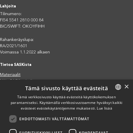
Lahjoita
Tilinumero:
FI54 5541 2810 000 84
BIC/SWIFT: OKOYFIHH
Rahankeräyslupa:
RA/2021/1601
Voimassa 1.1.2022 alkaen
Tietoa SASKista
Materiaalit
Näin SASK toimii
×
Tämä sivusto käyttää evästeitä
Jäsenjärjestöt
Saavutettavuusseloste
Tämä verkkosivusto käyttää evästeitä käyttökokemuksen
Tietosuojaseloste
parantamiseksi. Käyttämällä verkkosivustoamme hyväksyt kaikki
FINNISH
evästeet evästekäytäntöjemme mukaisesti.
Lue lisää
Eettiset periaatteet (pdf)
ENGLISH
Miten voit auttaa?
EHDOTTOMASTI VÄLTTÄMÄTTÖMÄT
SPANISH
Lahjoita
Osallistu
SUORITUSKYVYLLISET
KOHDENTAVAT