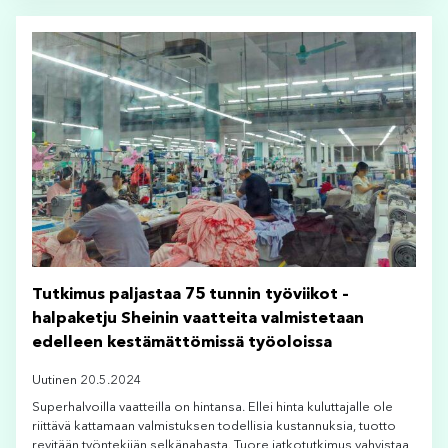
Tutkimus paljastaa 75 tunnin työviikot –
halpaketju Sheinin vaatteita valmistetaan
edelleen kestämättömissä työoloissa
Uutinen 20.5.2024
Superhalvoilla vaatteilla on hintansa. Ellei hinta kuluttajalle ole
riittävä kattamaan valmistuksen todellisia kustannuksia, tuotto
revitään työntekijän selkänahasta. Tuore jatkotutkimus vahvistaa