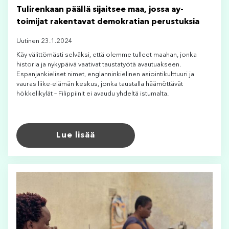
Tulirenkaan päällä sijaitsee maa, jossa ay-
toimijat rakentavat demokratian perustuksia
Uutinen 23.1.2024
Käy välittömästi selväksi, että olemme tulleet maahan, jonka
historia ja nykypäivä vaativat taustatyötä avautuakseen.
Espanjankieliset nimet, englanninkielinen asiointikulttuuri ja
vauras liike-elämän keskus, jonka taustalla häämöttävät
hökkelikylät – Filippiinit ei avaudu yhdeltä istumalta.
Lue lisää