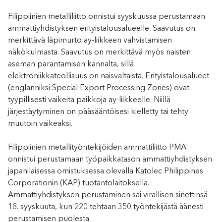
Filippiinien metalliliitto onnistui syyskuussa perustamaan
ammattiyhdistyksen erityistalousalueelle. Saavutus on
merkittävä läpimurto ay-liikkeen vahvistamisen
näkökulmasta. Saavutus on merkittävä myös naisten
aseman parantamisen kannalta, sillä
elektroniikkateollisuus on naisvaltaista. Erityistalousalueet
(englanniksi Special Export Processing Zones) ovat
tyypillisesti vaikeita paikkoja ay-liikkeelle. Niillä
järjestäytyminen on pääsääntöisesi kielletty tai tehty
muutoin vaikeaksi.
Filippiinien metallityöntekijöiden ammattiliitto PMA
onnistui perustamaan työpaikkatason ammattiyhdistyksen
japanilaisessa omistuksessa olevalla Katolec Philippines
Corporationin (KAP) tuotantolaitoksella.
Ammattiyhdistyksen perustaminen sai virallisen sinettinsä
18. syyskuuta, kun 220 tehtaan 350 työntekijästä äänesti
perustamisen puolesta.