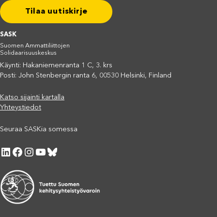
Tilaa uutiskirje
SASK
Suomen Ammattiliittojen
Solidaarisuuskeskus
Käynti: Hakaniemenranta 1 C, 3. krs
Posti: John Stenbergin ranta 6, 00530 Helsinki, Finland
Katso sijainti kartalla
Yhteystiedot
Seuraa SASKia somessa
LinkedIn
Facebook
Instagram
YouTube
Bluesky