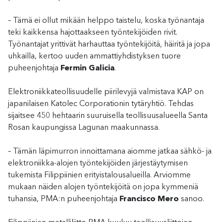
– Tämä ei ollut mikään helppo taistelu, koska työnantaja
teki kaikkensa hajottaakseen työntekijöiden rivit.
Työnantajat yrittivät harhauttaa työntekijöitä, häiritä ja jopa
uhkailla, kertoo uuden ammattiyhdistyksen tuore
puheenjohtaja
Fermin Galicia
.
Elektroniikkateollisuudelle piirilevyjä valmistava KAP on
japanilaisen Katolec Corporationin tytäryhtiö. Tehdas
sijaitsee 450 hehtaarin suuruisella teollisuusalueella Santa
Rosan kaupungissa Lagunan maakunnassa.
– Tämän läpimurron innoittamana aiomme jatkaa sähkö- ja
elektroniikka-alojen työntekijöiden järjestäytymisen
tukemista Filippiinien erityistalousalueilla. Arviomme
mukaan näiden alojen työntekijöitä on jopa kymmeniä
tuhansia, PMA:n puheenjohtaja
Francisco Mero
sanoo.