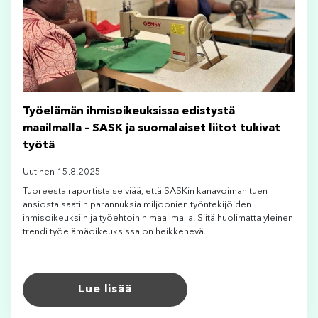
Työelämän ihmisoikeuksissa edistystä
maailmalla – SASK ja suomalaiset liitot tukivat
työtä
Uutinen 15.8.2025
Tuoreesta raportista selviää, että SASKin kanavoiman tuen
ansiosta saatiin parannuksia miljoonien työntekijöiden
ihmisoikeuksiin ja työehtoihin maailmalla. Siitä huolimatta yleinen
trendi työelämäoikeuksissa on heikkenevä.
Lue lisää