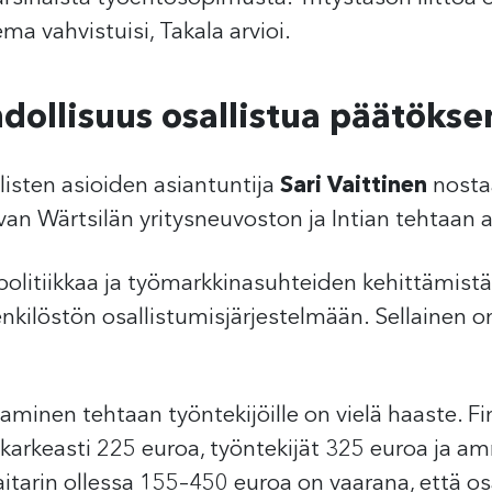
ema vahvistuisi, Takala arvioi.
dollisuus osallistua päätöks
listen asioiden asiantuntija
Sari Vaittinen
nostaa
an Wärtsilän yritysneuvoston ja Intian tehtaan 
politiikkaa ja työmarkkinasuhteiden kehittämistä, 
nkilöstön osallistumisjärjestelmään. Sellainen 
aminen tehtaan työntekijöille on vielä haaste. F
 karkeasti 225 euroa, työntekijät 325 euroa ja am
tarin ollessa 155–450 euroa on vaarana, että osa