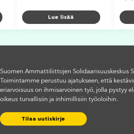
Lue lisää
Suomen Ammattiliittojen Solidaarisuuskeskus S
Toimintamme perustuu ajatukseen, että kestävi
eriarvoisuus on ihmisarvoinen työ, jolla pystyy 
oikeus turvallisiin ja inhimillisiin työoloihin.
Tilaa uutiskirje