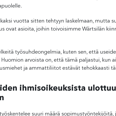
apuolelle.
kaksi vuotta sitten tehtyyn laskelmaan, mutta suur
s ovat asioita, joihin toivoisimme Wärtsilän kii
selkeitä työsuhdeongelmia, kuten sen, että usei
a. Huomion arvoista on, että tämä paljastui, kun ai
smiehet ja ammattiliitot estävät tehokkaasti täl
iden ihmisoikeuksista ulottu
un
 työskentelee suuri määrä sopimustyöntekijöitä, 