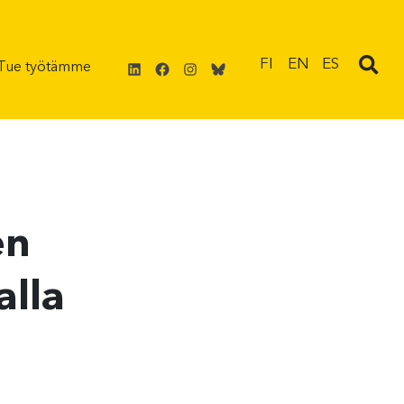
LinkedIn
Facebook
Instagram
Bluesky
FI
EN
ES
Tue työtämme
en
alla