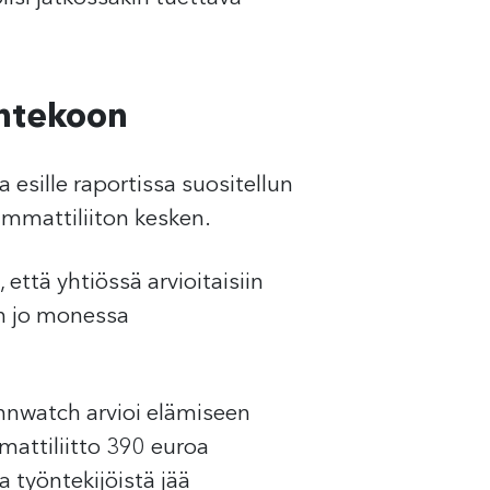
entekoon
 esille raportissa suositellun
ammattiliiton kesken.
että yhtiössä arvioitaisiin
on jo monessa
innwatch arvioi elämiseen
mattiliitto 390 euroa
 työntekijöistä jää