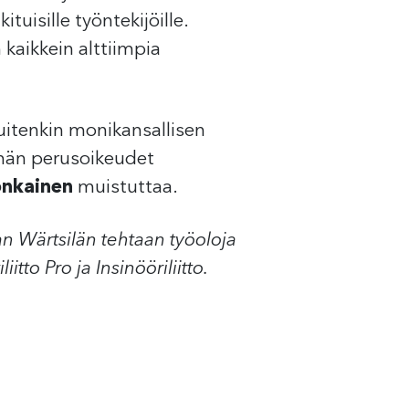
uisille työntekijöille.
 kaikkein alttiimpia
kuitenkin monikansallisen
ämän perusoikeudet
onkainen
muistuttaa.
n Wärtsilän tehtaan työoloja
tto Pro ja Insinööriliitto.