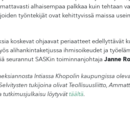
mattavasti alhaisempaa palkkaa kuin tehtaan vakit
ijoiden työntekijät ovat kehittyvissä maissa usein
uksia koskevat ohjaavat periaatteet edellyttävät 
myös alihankintaketjussa ihmisoikeudet ja työel
ksiä seurannut SASKin toiminnanjohtaja
Janne R
meksiannosta Intiassa Khopolin kaupungissa oleva
itysten tukijoina olivat Teollisuusliitto, Ammattilii
a tutkimusjulkaisu löytyvät
täältä
.