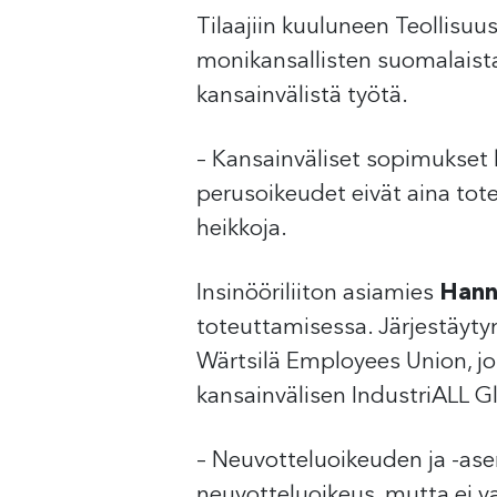
Tilaajiin kuuluneen Teollisuu
monikansallisten suomalaista
kansainvälistä työtä.
– Kansainväliset sopimukset 
perusoikeudet eivät aina tote
heikkoja.
Insinööriliiton asiamies
Hann
toteuttamisessa. Järjestäytymi
Wärtsilä Employees Union, jo
kansainvälisen IndustriALL Gl
– Neuvotteluoikeuden ja -asem
neuvotteluoikeus, mutta ei va