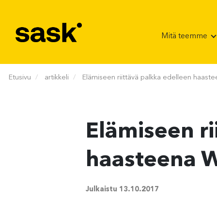
Hyppää sisältöön
Mitä teemme
Etusivu
artikkeli
Elämiseen riittävä palkka edelleen haastee
Elämiseen ri
haasteena Wä
Julkaistu
13.10.2017