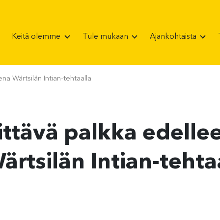
Keitä olemme
Tule mukaan
Ajankohtaista
na Wärtsilän Intian-tehtaalla
ittävä palkka edelle
rtsilän Intian-tehta