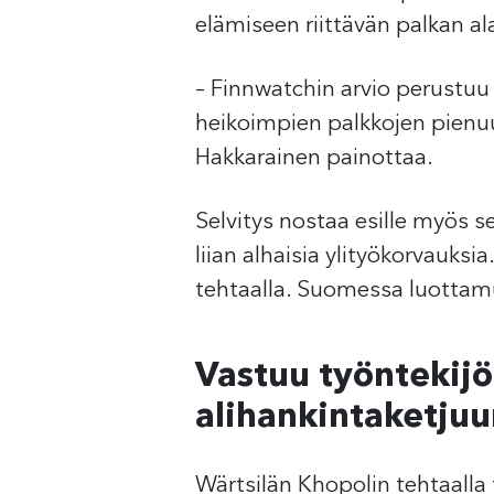
elämiseen riittävän palkan al
– Finnwatchin arvio perustuu 
heikoimpien palkkojen pienuu
Hakkarainen painottaa.
Selvitys nostaa esille myös 
liian alhaisia ylityökorvauksi
tehtaalla. Suomessa luottamu
Vastuu työntekijö
alihankintaketju
Wärtsilän Khopolin tehtaalla