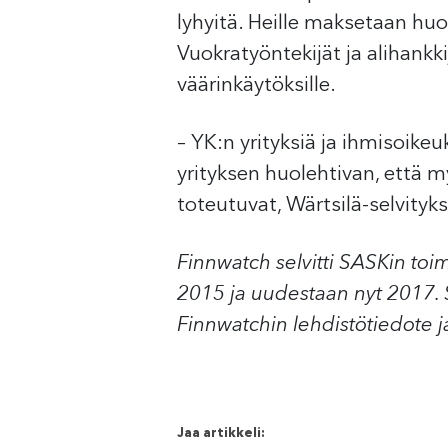
lyhyitä. Heille maksetaan huo
Vuokratyöntekijät ja alihankk
väärinkäytöksille.
– YK:n yrityksiä ja ihmisoike
yrityksen huolehtivan, että 
toteutuvat, Wärtsilä-selvity
Finnwatch selvitti SASKin toi
2015 ja uudestaan nyt 2017. Selv
Finnwatchin lehdistötiedote j
Jaa artikkeli: