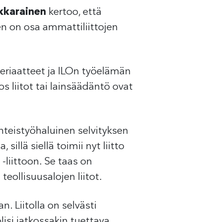
kkarainen
kertoo, että
n on osa ammattiliittojen
periaatteet ja ILOn työelämän
s liitot tai lainsäädäntö ovat
yhteistyöhaluinen selvityksen
llä siellä toimii nyt liitto
liittoon. Se taas on
eollisuusalojen liitot.
 Liitolla on selvästi
lisi jatkossakin tuettava