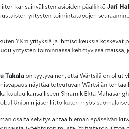
sliiton kansainvälisten asioiden päällikkö
Jari Ha
ustaisten yritysten toimintatapojen seuraamine
kuten YK:n yrityksiä ja ihmisoikeuksia koskevat 
udu yritysten toiminnassa kehittyvissä maissa, jo
u Takala
on tyytyväinen, että Wärtsilä on ollut 
svapaus näyttää toteutuvan Wärtsilän tehtaalla, si
ka kuuluu kansalliseen Shramik Ekta Mahasangh -
obal Unionin jäsenliitto kuten myös suomalaiset t
an osalta selvitys antaa hieman epäselvän kuvan.
rsinaista työehtosopimusta. Yritystason liittoa o