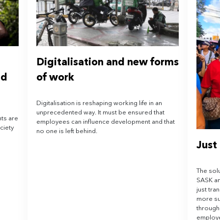
Digitalisation and new forms
ld
of work
Digitalisation is reshaping working life in an
unprecedented way. It must be ensured that
ts are
employees can influence development and that
ciety
no one is left behind.
Just
The sol
SASK an
just tran
more su
through
employe