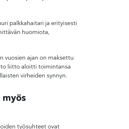
i palkkahaitari ja erityisesti
nnittävän huomiota,
den vuosien ajan on maksettu
to liitto aloitti toimintansa
laisten virheiden synnyn.
u myös
joiden työsuhteet ovat