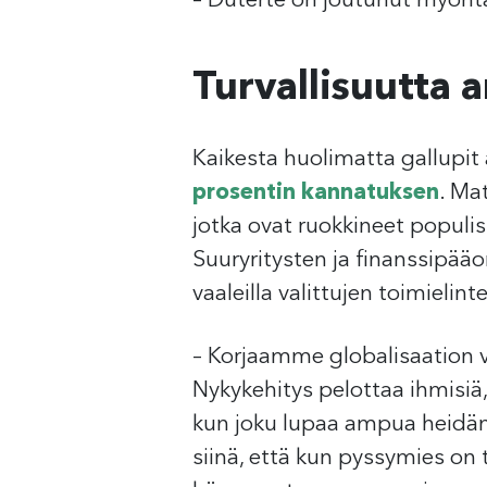
– Duterte on joutunut myönt
Turvallisuutta
Kaikesta huolimatta gallupit
prosentin kannatuksen
. Ma
jotka ovat ruokkineet populi
Suuryritysten ja finanssipääo
vaaleilla valittujen toimielin
– Korjaamme globalisaation
Nykykehitys pelottaa ihmisiä, 
kun joku lupaa ampua heidän
siinä, että kun pyssymies on t