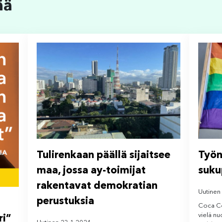
ää
Tulirenkaan päällä sijaitsee
Työn
maa, jossa ay-toimijat
suku
rakentavat demokratian
Uutinen
perustuksia
Coca Co
vielä nu
ri”