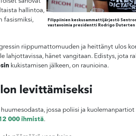
 Toiset sanovat
taista hallintoa,
 fasismiksi,
Filippiinien keskusammattijärjestö Sentro
vastavoimia presidentti Rodrigo Duterten d
gressin riippumattomuuden ja heittänyt ulos 
le lahjottavissa, hänet vangitaan. Edistys, jota
sin
kukistamisen jälkeen, on raunioina.
on levittämiseksi
huumesodasta, jossa poliisi ja kuolemanpartiot 
12 000 ihmistä
.