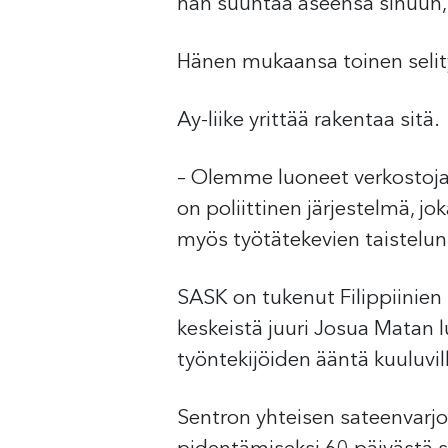
hän suuntaa aseensa sinuun,
Hänen mukaansa toinen selit
Ay-liike yrittää rakentaa sitä.
– Olemme luoneet verkostoja v
on poliittinen järjestelmä, jo
myös työtätekevien taistelun
SASK on tukenut Filippiinien 
keskeistä juuri Josua Matan 
työntekijöiden ääntä kuuluvil
Sentron yhteisen sateenvarjo