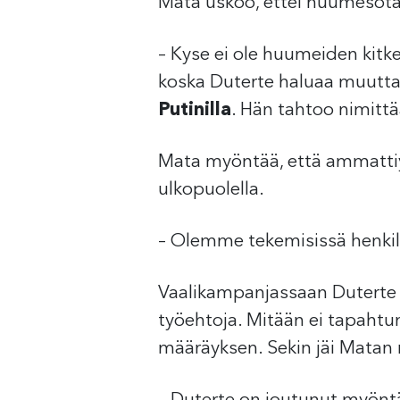
Mata uskoo, ettei huumesota
– Kyse ei ole huumeiden kitkem
koska Duterte haluaa muutta
Putinilla
. Hän tahtoo nimittä
Mata myöntää, että ammattiyh
ulkopuolella.
– Olemme tekemisissä henkilö
Vaalikampanjassaan Duterte l
työehtoja. Mitään ei tapahtu
määräyksen. Sekin jäi Matan 