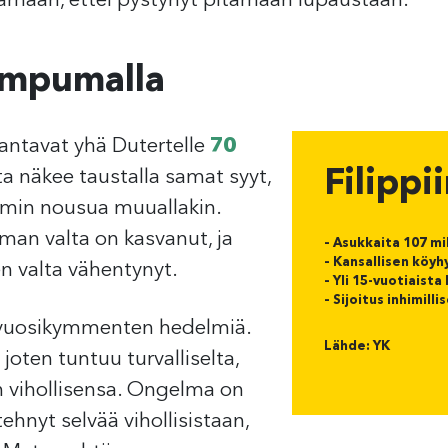
ämään, ettei pystynyt pitämään lupaustaan.
 ampumalla
 antavat yhä Dutertelle
70
Filippi
ta näkee taustalla samat syyt,
smin nousua muuallakin.
man valta on kasvanut, ja
– Asukkaita 107 mi
– Kansallisen köyh
ten valta vähentynyt.
– Yli 15-vuotiaista
– Sijoitus inhimil
 vuosikymmenten hedelmiä.
Lähde: YK
joten tuntuu turvalliselta,
 vihollisensa. Ongelma on
ehnyt selvää vihollisistaan,