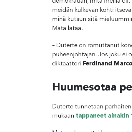
demokratian, mitä meillä oli.
meidän kulkevan kohti itseval
minä kutsun sitä mieluummin
Mata lataa.
– Duterte on romuttanut kon
puheenjohtajan. Jos joku ei o
diktaattori
Ferdinand Marco
Huumesotaa pel
Duterte tunnetaan parhaiten 
mukaan
tappaneet ainakin 