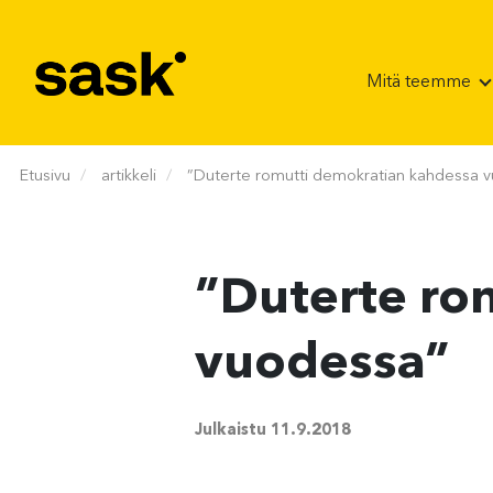
Hyppää sisältöön
Mitä teemme
Etusivu
artikkeli
”Duterte romutti demokratian kahdessa 
”Duterte ro
vuodessa”
Julkaistu
11.9.2018