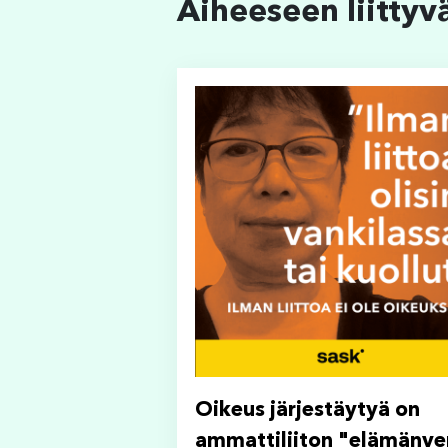
Aiheeseen liittyv
Oikeus järjestäytyä on
ammattiliiton "elämänve