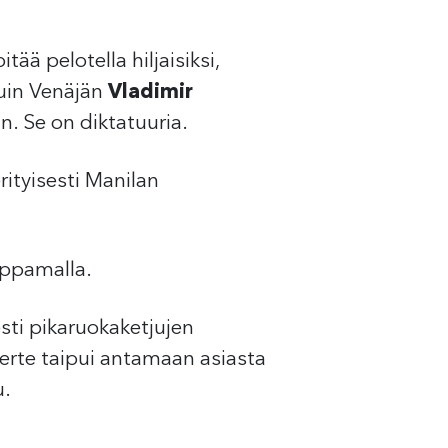
ää pelotella hiljaisiksi,
kuin Venäjän
Vladimir
n. Se on diktatuuria.
ityisesti Manilan
appamalla.
sti pikaruokaketjujen
erte taipui antamaan asiasta
u.