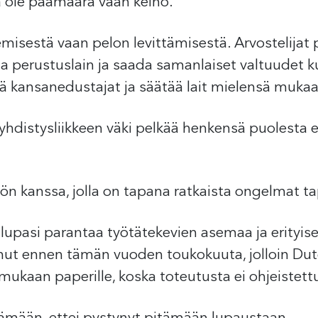
 ole päämäärä vaan keino.
isestä vaan pelon levittämisestä. Arvostelijat pit
a perustuslain ja saada samanlaiset valtuudet 
ä kansanedustajat ja säätää lait mielensä mukaa
distysliikkeen väki pelkää henkensä puolesta er
n kanssa, jolla on tapana ratkaista ongelmat t
upasi parantaa työtätekevien asemaa ja erityise
nut ennen tämän vuoden toukokuuta, jolloin Dut
mukaan paperille, koska toteutusta ei ohjeistett