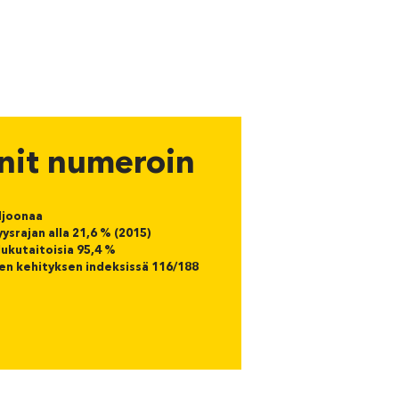
init numeroin
ljoonaa
yysrajan alla 21,6 % (2015)
 lukutaitoisia 95,4 %
lisen kehityksen indeksissä 116/188