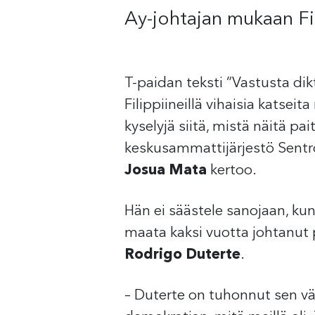
Ay-johtajan mukaan Fil
T-paidan teksti ”Vastusta dik
Filippiineillä vihaisia katsei
kyselyjä siitä, mistä näitä pai
keskusammattijärjestö Sentr
Josua Mata
kertoo.
Hän ei säästele sanojaan, k
maata kaksi vuotta johtanut 
Rodrigo Duterte
.
– Duterte on tuhonnut sen v