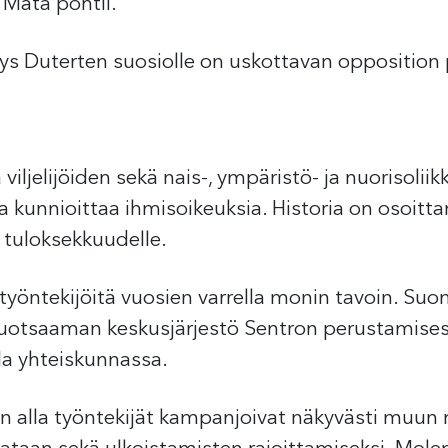
 Mata pohtii.
ys Duterten suosiolle on uskottavan opposition
iljelijöiden sekä nais-, ympäristö- ja nuorisolii
ka kunnioittaa ihmisoikeuksia. Historia on osoitta
 tuloksekkuudelle.
työntekijöitä vuosien varrella monin tavoin. Suoma
luotsaaman keskusjärjestö Sentron perustamises
la yhteiskunnassa.
n alla työntekijät kampanjoivat näkyvästi muun