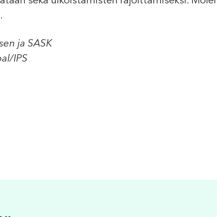
ataan sekä ulkoistamisten rajoittamiseksi. Mol
.
rsen ja SASK
bal/IPS