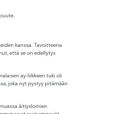
 puute.
kkeiden kanssa. Tavoitteena
nut, että se on edellytys
laisen ay-liikkeen tuki oli
sa, joka nyt pystyy pitämään
 muassa äitiyslomien