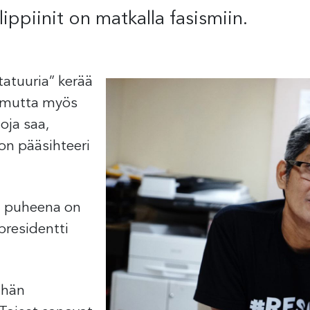
ippiinit on matkalla fasismiin.
tatuuria” kerää
ta mutta myös
toja saa,
on pääsihteeri
un puheena on
presidentti
ähän