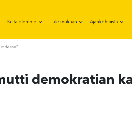
Keitä olemme
Tule mukaan
Ajankohtaista
vuodessa”
mutti demokratian k