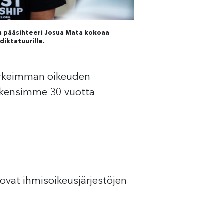
n pääsihteeri Josua Mata kokoaa
iktatuurille.
korkeimman oikeuden
 rakensimme 30 vuotta
ovat ihmisoikeusjärjestöjen