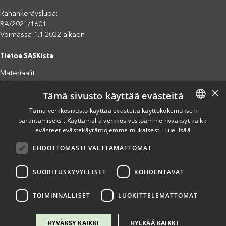
Rahankeräyslupa:
RA/2021/1601
Voimassa 1.1.2022 alkaen
Tietoa SASKista
Materiaalit
Näin SASK toimii
×
Tämä sivusto käyttää evästeitä
Jäsenjärjestöt
Saavutettavuusseloste
Tämä verkkosivusto käyttää evästeitä käyttökokemuksen
parantamiseksi. Käyttämällä verkkosivustoamme hyväksyt kaikki
FINNISH
Tietosuojaseloste
evästeet evästekäytäntöjemme mukaisesti.
Lue lisää
Eettiset periaatteet (pdf)
ENGLISH
Miten voit auttaa?
EHDOTTOMASTI VÄLTTÄMÄTTÖMÄT
SPANISH
Lahjoita
Osallistu
SUORITUSKYVYLLISET
KOHDENTAVAT
Liity kannatusjäseneksi
Ilmoita väärinkäytösepäilystä
TOIMINNALLISET
LUOKITTELEMATTOMAT
HYVÄKSY KAIKKI
HYLKÄÄ KAIKKI