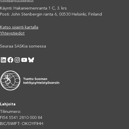
Solidaarisuuskeskus
Käynti: Hakaniemenranta 1 C, 3. krs
Posti: John Stenbergin ranta 6, 00530 Helsinki, Finland
Katso sijainti kartalla
Yhteystiedot
Seuraa SASKia somessa
LinkedIn
Facebook
Instagram
YouTube
Bluesky
Lahjoita
Tilinumero:
FI54 5541 2810 000 84
BIC/SWIFT: OKOYFIHH