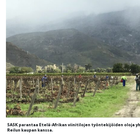
SASK parantaa Etelä-Afrikan viinitilojen työntekijöiden oloja y
Reilun kaupan kanssa.