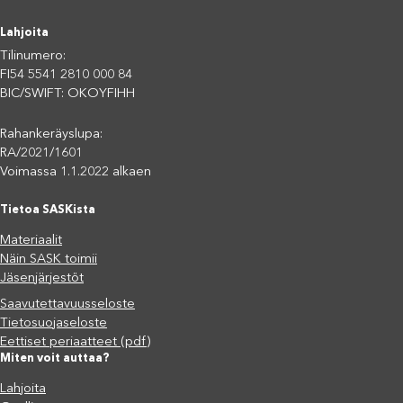
Lahjoita
Tilinumero:
FI54 5541 2810 000 84
BIC/SWIFT: OKOYFIHH
Rahankeräyslupa:
RA/2021/1601
Voimassa 1.1.2022 alkaen
Tietoa SASKista
Materiaalit
Näin SASK toimii
Jäsenjärjestöt
Saavutettavuusseloste
Tietosuojaseloste
Eettiset periaatteet (pdf)
Miten voit auttaa?
Lahjoita