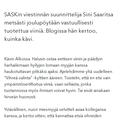
SASKin viestinnän suunnittelija Sini Saaritsa
metsästi joulupöytään vastuullisesti
tuotettua viiniä. Blogissa hän kertoo,
kuinka kävi.
Kävin Alkossa. Halusin ostaa eettisen viinin ja päädyin
harhailemaan hyllyjen lomaan myyjän kanssa
haukotuttavan pitkäksi ajaksi. Ajelehdimme yhä uudelleen
”Vihreä valinta” -kylttien ääreen. Toistelin, että en etsi vain
ympäristösertifioitua viiniä, vaan sellaista, jonka
tuotannossa myös ihmiset voivat hyvin. Tai eivät ainakaan
hirveän huonosti.
Ystävällinen, nuori miesmyyjä selvitteli asiaa kollegansa
kanssa, ja kertoi sitten, että kannattaa etsiä vihreiden