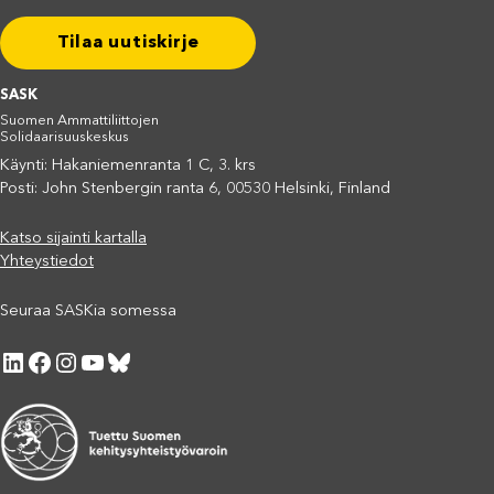
Tilaa uutiskirje
SASK
Suomen Ammattiliittojen
Solidaarisuuskeskus
Käynti: Hakaniemenranta 1 C, 3. krs
Posti: John Stenbergin ranta 6, 00530 Helsinki, Finland
Katso sijainti kartalla
Yhteystiedot
Seuraa SASKia somessa
LinkedIn
Facebook
Instagram
YouTube
Bluesky