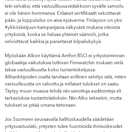
teki selväksi, että vastuullisuusviidakkoon syvälle samoilu
ei ole hänen hommansa. Erilaiset sertifikaatit sekoittavat
pään, ja lopputulos on aina epävarma. Finlayson on yksi
#ykkösketjuun-kampanjassa näkyvästi mukana olevista
yrityksistä, koska se haluaa yhteiset säännöt, jotka
velvoittavat kaikkia ja parantavat kilpailukykyä.
Myöskään Alkon käyttämä Amfori BSCI ei yritystoiminnan
globaaleja vaikutuksia tutkivan Finnwatchin mukaan vielä
takaa vastuullisuutta koko tuotantoketjussa.
Alihankkijoiden osalta tarvitaan erillinen selvitys siitä, miten
vastuullisuutta on valvottu ja millaiset tulokset on saatu.
Täytyy muun muassa tehdä niin sanottuja auditointeja eli
tarkastuksia tuotantolaitoksiin. Niin Alko tekeekin, mutta
tulokset se pitää omana tietonaan.
Jos Suomeen seuraavalla hallituskaudella säädetään
yritysvastuulaki, yritysten tulee huomioida ihmisoikeudet