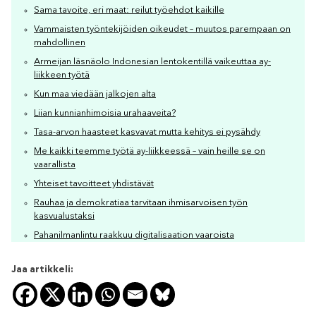
Sama tavoite, eri maat: reilut työehdot kaikille
Vammaisten työntekijöiden oikeudet – muutos parempaan on
mahdollinen
Armeijan läsnäolo Indonesian lentokentillä vaikeuttaa ay-
liikkeen työtä
Kun maa viedään jalkojen alta
Liian kunnianhimoisia urahaaveita?
Tasa-arvon haasteet kasvavat mutta kehitys ei pysähdy
Me kaikki teemme työtä ay-liikkeessä – vain heille se on
vaarallista
Yhteiset tavoitteet yhdistävät
Rauhaa ja demokratiaa tarvitaan ihmisarvoisen työn
kasvualustaksi
Pahanilmanlintu raakkuu digitalisaation vaaroista
Jaa artikkeli: