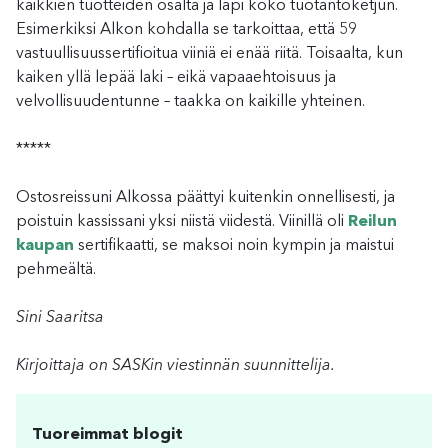
kaikkien tuotteiden osalta ja läpi koko tuotantoketjun.
Esimerkiksi Alkon kohdalla se tarkoittaa, että 59
vastuullisuussertifioitua viiniä ei enää riitä. Toisaalta, kun
kaiken yllä lepää laki – eikä vapaaehtoisuus ja
velvollisuudentunne – taakka on kaikille yhteinen.
*****
Ostosreissuni Alkossa päättyi kuitenkin onnellisesti, ja
poistuin kassissani yksi niistä viidestä. Viinillä oli
Reilun
kaupan
sertifikaatti, se maksoi noin kympin ja maistui
pehmeältä.
Sini Saaritsa
Kirjoittaja on SASKin viestinnän suunnittelija.
Tuoreimmat blogit