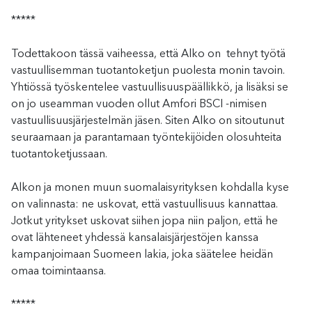
*****
Todettakoon tässä vaiheessa, että Alko on tehnyt työtä
vastuullisemman tuotantoketjun puolesta monin tavoin.
Yhtiössä työskentelee vastuullisuuspäällikkö, ja lisäksi se
on jo useamman vuoden ollut Amfori BSCI -nimisen
vastuullisuusjärjestelmän jäsen. Siten Alko on sitoutunut
seuraamaan ja parantamaan työntekijöiden olosuhteita
tuotantoketjussaan.
Alkon ja monen muun suomalaisyrityksen kohdalla kyse
on valinnasta: ne uskovat, että vastuullisuus kannattaa.
Jotkut yritykset uskovat siihen jopa niin paljon, että he
ovat lähteneet yhdessä kansalaisjärjestöjen kanssa
kampanjoimaan Suomeen lakia, joka säätelee heidän
omaa toimintaansa.
*****