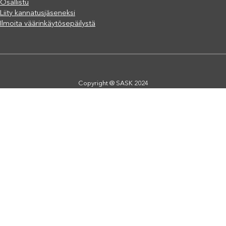
Osallistu
Liity kannatusjäseneksi
Ilmoita väärinkäytösepäilystä
Copyright @ SASK 2024