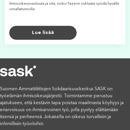
ihmisoikeusvastuuta ja sitä, voiko Fazerin suklaata syödä hyvällä
omallatunnolla.
Lue lisää
Suomen Ammattiliittojen Solidaarisuuskeskus SASK on
työelämän ihmisoikeusjärjestö. Toimintamme perustuu
ajatukseen, että kestävin tapa poistaa maailmasta köyhyys ja
eriarvoisuus on ihmisarvoinen työ, jolla pystyy elättämään
itsensä ja perheensä. Jokaisella on oikeus turvallisiin ja
inhimillisiin työoloihin.