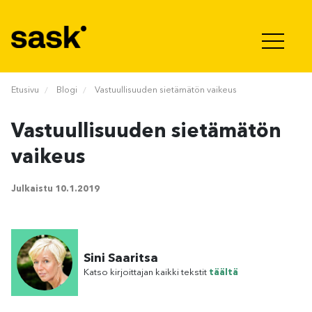
Hyppää sisältöön
Etusivu
Blogi
Vastuullisuuden sietämätön vaikeus
Vastuullisuuden sietämätön
vaikeus
Julkaistu
10.1.2019
Sini Saaritsa
Katso kirjoittajan kaikki tekstit
täältä