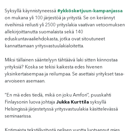
Syksyllä käynnistyneessä
#ykkösketjuun-kampanjassa
on mukana yli 100 järjestöä ja yritystä. Se on kerännyt
riveihinsä reilusti yli 2500 yrityslakia vaativan vetoomuksen
allekirjoittanutta suomalaista sekä 140
eduskuntavaaliehdokasta, jotka ovat sitoutuneet
kannattamaan yritysvastuulakialoitetta.
Miksi tällainen sääntelyyn tähtäävä laki sitten kiinnostaa
yrityksiä? Koska se tekisi kaikesta edes hivenen
yksinkertaisempaa ja reilumpaa. Se asettaisi yritykset tasa-
arvoiseen asemaan.
”En mä edes tiedä, mikä on joku Amfori”, puuskahti
Finlaysonin luova johtaja
Jukka Kurttila
syksyllä
Helsingissä järjestetyssä yritysvastuulakia käsittelevässä
seminaarissa.
Kotimaista tekstiiliyritystä nelisen vuotta luotsannut mies