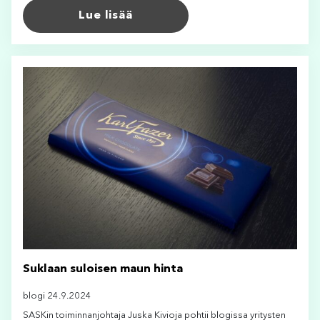
Lue lisää
Suklaan suloisen maun hinta
blogi 24.9.2024
SASKin toiminnanjohtaja Juska Kivioja pohtii blogissa yritysten