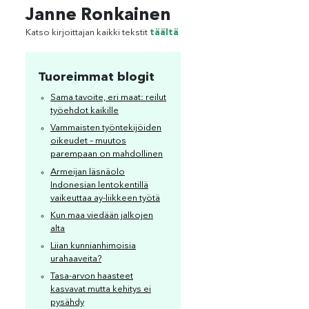
Janne Ronkainen
Katso kirjoittajan kaikki tekstit
täältä
Tuoreimmat blogit
Sama tavoite, eri maat: reilut
työehdot kaikille
Vammaisten työntekijöiden
oikeudet – muutos
parempaan on mahdollinen
Armeijan läsnäolo
Indonesian lentokentillä
vaikeuttaa ay-liikkeen työtä
Kun maa viedään jalkojen
alta
Liian kunnianhimoisia
urahaaveita?
Tasa-arvon haasteet
kasvavat mutta kehitys ei
pysähdy