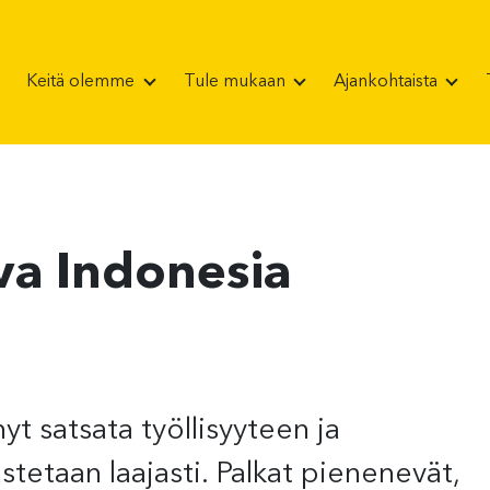
Keitä olemme
Tule mukaan
Ajankohtaista
va Indonesia
yt satsata työllisyyteen ja
ustetaan laajasti. Palkat pienenevät,