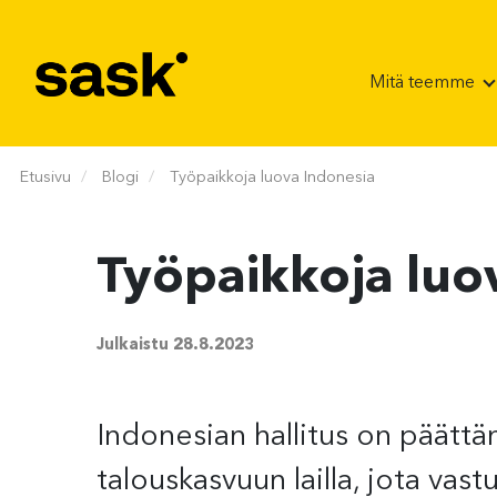
Hyppää sisältöön
Mitä teemme
Etusivu
Blogi
Työpaikkoja luova Indonesia
Työpaikkoja luo
Julkaistu
28.8.2023
Indonesian hallitus on päättän
talouskasvuun lailla, jota vast