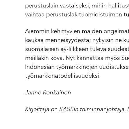
perustuslain vastaiseksi, mihin hallitu
vaihtaa perustuslakituomioistuimen t
Aiemmin kehittyvien maiden ongelmat ol
kaukaa menneisyydestä; nykyisin ne k
suomalaisen ay-liikkeen tulevaisuudest
meilläkin kova. Nyt kannattaa myös Su
Indonesian työmarkkinojen uudistuks
työmarkkinatodellisuudeksi.
Janne Ronkainen
Kirjoittaja on SASKin toiminnanjohtaja. 