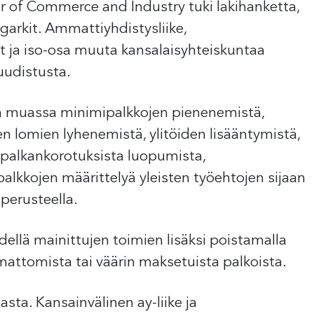
 of Commerce and Industry tuki lakihanketta,
garkit. Ammattiyhdistysliike,
öt ja iso-osa muuta kansalaisyhteiskuntaa
 uudistusta.
un muassa minimipalkkojen pienenemistä,
ten lomien lyhenemistä, ylitöiden lisääntymistä,
 palkankorotuksista luopumista,
alkkojen määrittelyä yleisten työehtojen sijaan
perusteella.
dellä mainittujen toimien lisäksi poistamalla
attomista tai väärin maksetuista palkoista.
sta. Kansainvälinen ay-liike ja