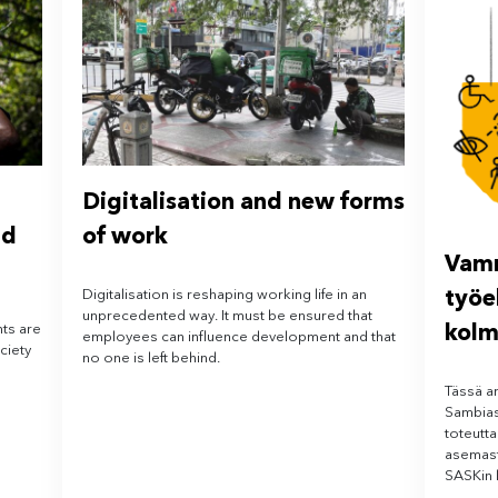
Digitalisation and new forms
ld
of work
Vamm
työe
Digitalisation is reshaping working life in an
unprecedented way. It must be ensured that
kolm
ts are
employees can influence development and that
ciety
no one is left behind.
Tässä ar
Sambias
toteutt
asemast
SASKin 