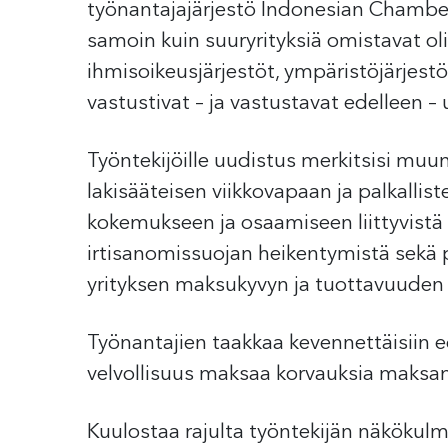
työnantajajärjestö Indonesian Chamber
samoin kuin suuryrityksiä omistavat oli
ihmisoikeusjärjestöt, ympäristöjärjest
vastustivat – ja vastustavat edelleen –
Työntekijöille uudistus merkitsisi mu
lakisääteisen viikkovapaan ja palkallis
kokemukseen ja osaamiseen liittyvistä
irtisanomissuojan heikentymistä sekä p
yrityksen maksukyvyn ja tuottavuuden 
Työnantajien taakkaa kevennettäisiin e
velvollisuus maksaa korvauksia maksam
Kuulostaa rajulta työntekijän näkökulma