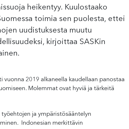
issuoja heikentyy. Kuulostaako
Suomessa toimia sen puolesta, ettei
nojen uudistuksesta muutu
llisuudeksi, kirjoittaa SASKin
ainen.
tti vuonna 2019 alkaneella kaudellaan panostaa
luomiseen. Molemmat ovat hyviä ja tärkeitä
in työehtojen ja ympäristösääntelyn
eminen. Indonesian merkittävin