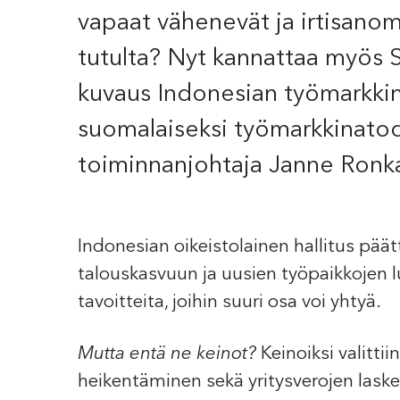
vapaat vähenevät ja irtisanom
tutulta? Nyt kannattaa myös 
kuvaus Indonesian työmarkki
suomalaiseksi työmarkkinatode
toiminnanjohtaja Janne Ronk
Indonesian oikeistolainen hallitus pää
talouskasvuun ja uusien työpaikkojen 
tavoitteita, joihin suuri osa voi yhtyä.
Mutta entä ne keinot?
Keinoiksi valitti
heikentäminen sekä yritysverojen lask