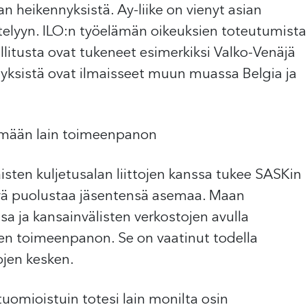
an heikennyksistä. Ay-liike on vienyt asian
ttelyyn. ILO:n työelämän oikeuksien toteutumista
litusta ovat tukeneet esimerkiksi Valko-Venäjä
nyksistä ovat ilmaisseet muun muassa Belgia ja
stämään lain toimeenpanon
ten kuljetusalan liittojen kanssa tukee SASKin
ykyä puolustaa jäsentensä asemaa. Maan
a ja kansainvälisten verkostojen avulla
ien toimeenpanon. Se on vaatinut todella
tojen kesken.
uomioistuin totesi lain monilta osin