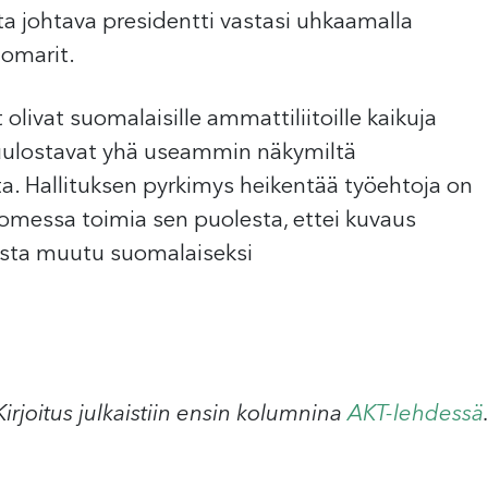
sta johtava presidentti vastasi uhkaamalla
uomarit.
ivat suomalaisille ammattiliitoille kaikuja
uulostavat yhä useammin näkymiltä
a. Hallituksen pyrkimys heikentää työehtoja on
omessa toimia sen puolesta, ettei kuvaus
esta muutu suomalaiseksi
Kirjoitus julkaistiin ensin kolumnina
AKT-lehdessä