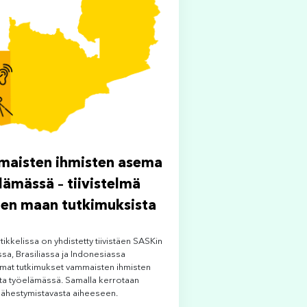
aisten ihmisten asema
lämässä – tiivistelmä
en maan tutkimuksista
tikkelissa on yhdistetty tiivistäen SASKin
sa, Brasiliassa ja Indonesiassa
amat tutkimukset vammaisten ihmisten
a työelämässä. Samalla kerrotaan
lähestymistavasta aiheeseen.