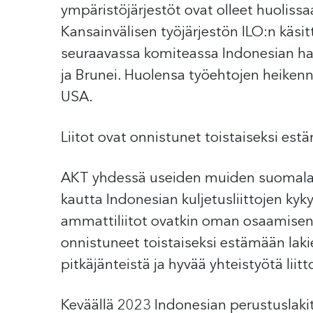
ympäristöjärjestöt ovat olleet huolissa
Kansainvälisen työjärjestön ILO:n käsi
seuraavassa komiteassa Indonesian hal
ja Brunei. Huolensa työehtojen heiken
USA.
Liitot ovat onnistunet toistaiseksi e
AKT yhdessä useiden muiden suomalais
kautta Indonesian kuljetusliittojen k
ammattiliitot ovatkin oman osaamisens
onnistuneet toistaiseksi estämään lak
pitkäjänteistä ja hyvää yhteistyötä liit
Keväällä 2023 Indonesian perustuslakit