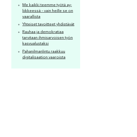
Me kaikki teemme työtä ay-
liikkeessä – vain heille se on
vaarallista
Yhteiset tavoitteet yhdistävät
Rauhaa ja demokratiaa
tarvitaan ihmisarvoisen työn
kasvualustaksi
Pahanilmanlintu raakkuu
digitalisaation vaaroista