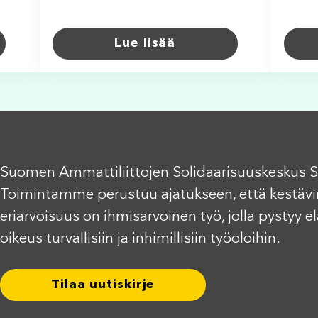
Lue lisää
Suomen Ammattiliittojen Solidaarisuuskeskus S
Toimintamme perustuu ajatukseen, että kestävi
eriarvoisuus on ihmisarvoinen työ, jolla pystyy 
oikeus turvallisiin ja inhimillisiin työoloihin.
Tilaa uutiskirje