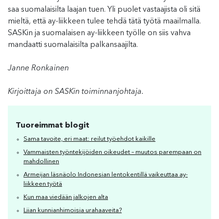
saa suomalaisilta laajan tuen. Yli puolet vastaajista oli sitä
mieltä, että ay-liikkeen tulee tehdä tätä työtä maailmalla.
SASKin ja suomalaisen ay-liikkeen työlle on siis vahva
mandaatti suomalaisilta palkansaajilta.
Janne Ronkainen
Kirjoittaja on SASKin toiminnanjohtaja.
Tuoreimmat blogit
Sama tavoite, eri maat: reilut työehdot kaikille
Vammaisten työntekijöiden oikeudet – muutos parempaan on
mahdollinen
Armeijan läsnäolo Indonesian lentokentillä vaikeuttaa ay-
liikkeen työtä
Kun maa viedään jalkojen alta
Liian kunnianhimoisia urahaaveita?