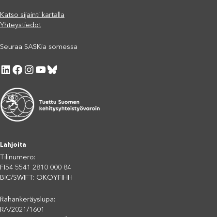
Katso sijainti kartalla
Yhteystiedot
Seuraa SASKia somessa
LinkedIn
Facebook
Instagram
YouTube
Bluesky
Lahjoita
Tilinumero:
FI54 5541 2810 000 84
BIC/SWIFT: OKOYFIHH
Rahankeräyslupa:
RA/2021/1601