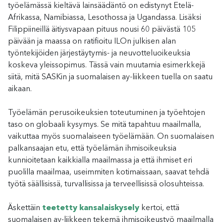
työelämässä kieltävä lainsäädäntö on edistynyt Etelä-
Afrikassa, Namibiassa, Lesothossa ja Ugandassa. Lisäksi
Filippiineillä äitiysvapaan pituus nousi 60 päivästä 105
päivään ja maassa on ratifioitu ILOn julkisen alan
työntekijöiden järjestäytymis- ja neuvotteluoikeuksia
koskeva yleissopimus. Tässä vain muutamia esimerkkejä
siitä, mitä SASKin ja suomalaisen ay-liikkeen tuella on saatu
aikaan
.
Työelämän perusoikeuksien toteutuminen ja työehtojen
taso on globaali kysymys. Se mitä tapahtuu maailmalla,
vaikuttaa myös suomalaiseen työelämään. On suomalaisen
palkansaajan etu, että työelämän ihmisoikeuksia
kunnioitetaan kaikkialla maailmassa ja että ihmiset eri
puolilla maailmaa, useimmiten kotimaissaan, saavat tehdä
työtä säällisissä, turvallisissa ja terveellisissä olosuhteissa.
Äskettäin
teetetty kansalaiskysely
kertoi, että
suomalaisen ay-liikkeen tekemä ihmisoikeustyö maailmalla