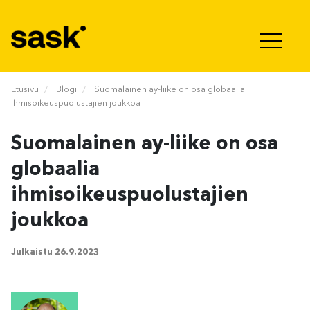
Hyppää sisältöön
Etusivu
Blogi
Suomalainen ay-liike on osa globaalia
ihmisoikeuspuolustajien joukkoa
Suomalainen ay-liike on osa
globaalia
ihmisoikeuspuolustajien
joukkoa
Julkaistu
26.9.2023