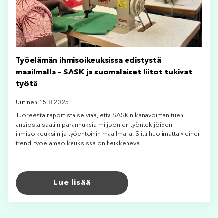
Työelämän ihmisoikeuksissa edistystä
maailmalla – SASK ja suomalaiset liitot tukivat
työtä
Uutinen 15.8.2025
Tuoreesta raportista selviää, että SASKin kanavoiman tuen
ansiosta saatiin parannuksia miljoonien työntekijöiden
ihmisoikeuksiin ja työehtoihin maailmalla. Siitä huolimatta yleinen
trendi työelämäoikeuksissa on heikkenevä.
Lue lisää