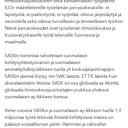
ihmisoikeusjulistukseen sekä kansainvälisen työjärjestö
ILOn määrittelemille työelämän perusoikeuksille: ei
lapsityötä, ei pakkotyötä, ei syrjintää, oikeus järjestäytyä ja
neuvotella sekä oikeus turvalliseen ja terveelliseen työhön.
Nämä perusoikeudet ovat työelämän ihmisoikeuksia ja
kuuluvat jokaiselle työtä tekevälle Suomessa ja
maailmalla.
SASKin toimintaa rahoitetaan suomalaisin
kehitysyhteistyövaroin ja suomalaisen
ammattiyhdistysliikkeen tuella yli keskusjärjestörajojen.
SASKin jäseniä löytyy niin SAK:laisista, STTK:laisista kuin
akavalaisistakin liitoista. SASK on osa globaalia ay-liikettä,
globaalia ihmisoikeuspuolustajien joukkoa yhdessä
suomalaisen ay-liikkeen kanssa.
Viime vuosina SASKin ja suomalaisen ay-liikkeen tuella 1,4
miljoonaa työtä tekevää ihmistä kehittyvissä maissa on
päässyt sosiaaliturvan piiriin. Häirinnän ja väkivallan