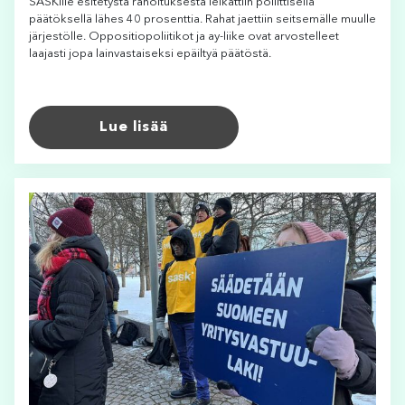
SASKille esitetystä rahoituksesta leikattiin poliittisella
päätöksellä lähes 40 prosenttia. Rahat jaettiin seitsemälle muulle
järjestölle. Oppositiopoliitikot ja ay-liike ovat arvostelleet
laajasti jopa lainvastaiseksi epäiltyä päätöstä.
Lue lisää