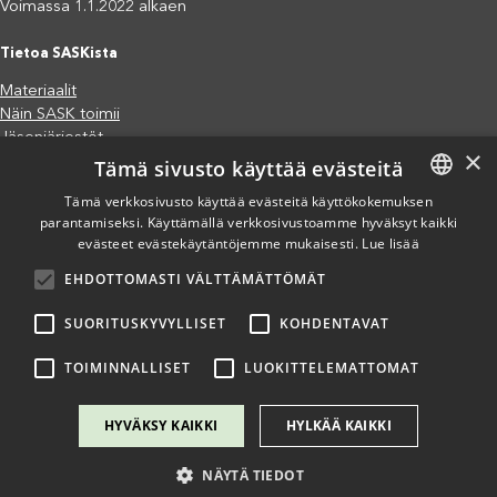
Voimassa 1.1.2022 alkaen
Tietoa SASKista
Materiaalit
Näin SASK toimii
Jäsenjärjestöt
×
Tämä sivusto käyttää evästeitä
Saavutettavuusseloste
Tietosuojaseloste
Tämä verkkosivusto käyttää evästeitä käyttökokemuksen
Eettiset periaatteet (pdf)
parantamiseksi. Käyttämällä verkkosivustoamme hyväksyt kaikki
FINNISH
Miten voit auttaa?
evästeet evästekäytäntöjemme mukaisesti.
Lue lisää
ENGLISH
Lahjoita
EHDOTTOMASTI VÄLTTÄMÄTTÖMÄT
SPANISH
Osallistu
Liity kannatusjäseneksi
SUORITUSKYVYLLISET
KOHDENTAVAT
Ilmoita väärinkäytösepäilystä
TOIMINNALLISET
LUOKITTELEMATTOMAT
HYVÄKSY KAIKKI
HYLKÄÄ KAIKKI
NÄYTÄ TIEDOT
Copyright @ SASK 2024