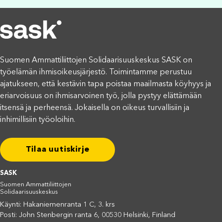
Suomen Ammattiliittojen Solidaarisuuskeskus SASK on
työelämän ihmisoikeusjärjestö. Toimintamme perustuu
ajatukseen, että kestävin tapa poistaa maailmasta köyhyys ja
eriarvoisuus on ihmisarvoinen työ, jolla pystyy elättämään
itsensä ja perheensä. Jokaisella on oikeus turvallisiin ja
inhimillisiin työoloihin.
Tilaa uutiskirje
SASK
Suomen Ammattiliittojen
Solidaarisuuskeskus
Käynti: Hakaniemenranta 1 C, 3. krs
Posti: John Stenbergin ranta 6, 00530 Helsinki, Finland