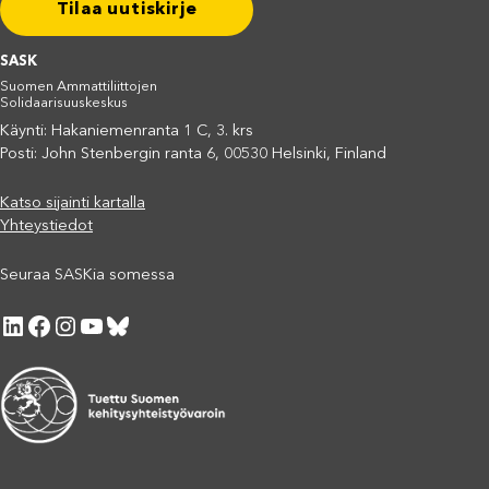
Tilaa uutiskirje
SASK
Suomen Ammattiliittojen
Solidaarisuuskeskus
Käynti: Hakaniemenranta 1 C, 3. krs
Posti: John Stenbergin ranta 6, 00530 Helsinki, Finland
Katso sijainti kartalla
Yhteystiedot
Seuraa SASKia somessa
LinkedIn
Facebook
Instagram
YouTube
Bluesky