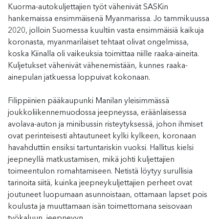
Kuorma-autokuljettajien työt vähenivät SASKin
hankemaissa ensimmäisenä Myanmarissa. Jo tammikuussa
2020, jolloin Suomessa kuultiin vasta ensimmäisiä kaikuja
koronasta, myanmarilaiset tehtaat olivat ongelmissa,
koska Kiinalla oli vaikeuksia toimittaa niille raaka-aineita.
Kuljetukset vähenivät vähenemistään, kunnes raaka-
ainepulan jatkuessa loppuivat kokonaan.
Filippiinien pääkaupunki Manilan yleisimmässä
joukkoliikennemuodossa jeepneyssa, eräänlaisessa
avolava-auton ja minibussin risteytyksessä, johon ihmiset
ovat perinteisesti ahtautuneet kylki kylkeen, koronaan
havahduttiin ensiksi tartuntariskin vuoksi. Hallitus kielsi
jeepneyllä matkustamisen, mikä johti kuljettajien
toimeentulon romahtamiseen. Netistä löytyy surullisia
tarinoita siitä, kuinka jeepneykuljettajien perheet ovat
joutuneet luopumaan asunnoistaan, ottamaan lapset pois
koulusta ja muuttamaan isän toimettomana seisovaan
työkaluun, jeepneyyn.