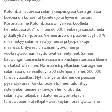
Kolumbian suuressa satamakaupungissa Cartagenassa
korona on kohdellut työntekijöitä hyvin eri tavoin.
Koronatilanne Kolumbiassa on vaikea, kuolleita
helmikuussa 2021 oli noin 60 000 henkeä ja sairastuneita
pitkälti yli 2 miljoonaa. Viennin arvo on pudonnut yli 30 %,
mikä näkyy satamien volyymeissä ja työpaikkojen
määrissä. Erityisesti tilapäisen työvoiman ja
vuokratyövoiman käyttö ovat vähentyneet. Saman
kaupungin turismista elävässä matkustajasatamassa tilanne
on katastrofaalinen. Normaalisti pelkästään Cartagenan
satamassa on vieraillut yli 200 risteilijää ja lähes 500 000
turistia vuosittain. Nyt risteilyalusliikenne on pääosin
pysähdyksissä. Kaikki, joiden toimeentulo liittyy
risteilyliikenteeseen – laivojen henkilökunta,
satamatyöntekijät, matkatoimistotyöntekijät ja
turistibussien kuljettajat – ovat käytännössä työttöminä.