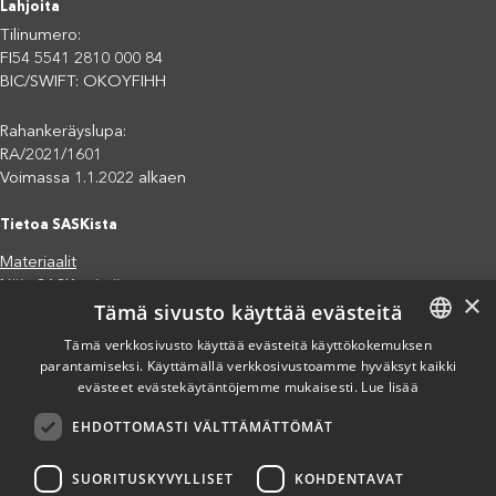
Lahjoita
Tilinumero:
FI54 5541 2810 000 84
BIC/SWIFT: OKOYFIHH
Rahankeräyslupa:
RA/2021/1601
Voimassa 1.1.2022 alkaen
Tietoa SASKista
Materiaalit
Näin SASK toimii
×
Tämä sivusto käyttää evästeitä
Jäsenjärjestöt
Saavutettavuusseloste
Tämä verkkosivusto käyttää evästeitä käyttökokemuksen
Tietosuojaseloste
parantamiseksi. Käyttämällä verkkosivustoamme hyväksyt kaikki
FINNISH
evästeet evästekäytäntöjemme mukaisesti.
Lue lisää
Eettiset periaatteet (pdf)
ENGLISH
Miten voit auttaa?
EHDOTTOMASTI VÄLTTÄMÄTTÖMÄT
SPANISH
Lahjoita
Osallistu
SUORITUSKYVYLLISET
KOHDENTAVAT
Liity kannatusjäseneksi