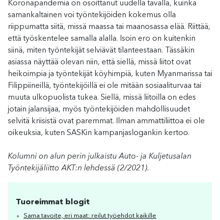
Koronapandemia on osoittanut uudella tavalla, kuinka
samankaltainen voi työntekijöiden kokemus olla
riippumatta siitä, missä maassa tai maanosassa elää. Riittää,
että työskentelee samalla alalla. Isoin ero on kuitenkin
siinä, miten työntekijät selviävät tilanteestaan. Tässäkin
asiassa näyttää olevan niin, että siellä, missä liitot ovat
heikoimpia ja työntekijät köyhimpiä, kuten Myanmarissa tai
Filippiineillä, työntekijöillä ei ole mitään sosiaaliturvaa tai
muuta ulkopuolista tukea. Siellä, missä liitoilla on edes
jotain jalansijaa, myös työntekijöiden mahdollisuudet
selvitä kriisistä ovat paremmat. Ilman ammattiliittoa ei ole
oikeuksia, kuten SASKin kampanjaslogankin kertoo.
Kolumni on alun perin julkaistu Auto- ja Kuljetusalan
Työntekijäliitto AKT:n lehdessä (2/2021).
Tuoreimmat blogit
Sama tavoite, eri maat: reilut työehdot kaikille