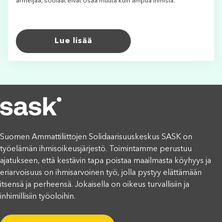
armeijaa, sotilaat eivät osaa muuta kuin ampua ihmisiä.
Lue lisää
Suomen Ammattiliittojen Solidaarisuuskeskus SASK on
työelämän ihmisoikeusjärjestö. Toimintamme perustuu
ajatukseen, että kestävin tapa poistaa maailmasta köyhyys ja
eriarvoisuus on ihmisarvoinen työ, jolla pystyy elättämään
itsensä ja perheensä. Jokaisella on oikeus turvallisiin ja
inhimillisiin työoloihin.