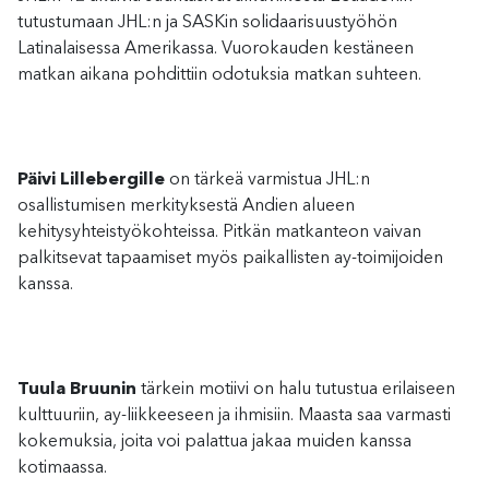
tutustumaan JHL:n ja SASKin solidaarisuustyöhön
Latinalaisessa Amerikassa. Vuorokauden kestäneen
matkan aikana pohdittiin odotuksia matkan suhteen.
Päivi Lillebergille
on tärkeä varmistua JHL:n
osallistumisen merkityksestä Andien alueen
kehitysyhteistyökohteissa. Pitkän matkanteon vaivan
palkitsevat tapaamiset myös paikallisten ay-toimijoiden
kanssa.
Tuula Bruunin
tärkein motiivi on halu tutustua erilaiseen
kulttuuriin, ay-liikkeeseen ja ihmisiin. Maasta saa varmasti
kokemuksia, joita voi palattua jakaa muiden kanssa
kotimaassa.