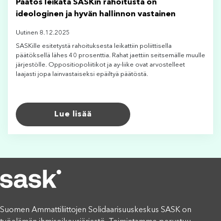
Päätös leikata SASKin rahoitusta on
ideologinen ja hyvän hallinnon vastainen
Uutinen 8.12.2025
SASKille esitetystä rahoituksesta leikattiin poliittisella
päätöksellä lähes 40 prosenttia. Rahat jaettiin seitsemälle muulle
järjestölle. Oppositiopoliitikot ja ay-liike ovat arvostelleet
laajasti jopa lainvastaiseksi epäiltyä päätöstä.
Lue lisää
Suomen Ammattiliittojen Solidaarisuuskeskus SASK on