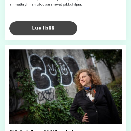
ammattiryhmän olot paranevat pikkuhiljaa.
Lue lisää