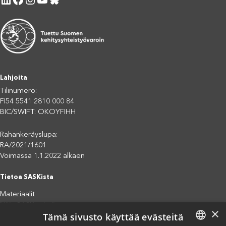
Lahjoita
Tilinumero:
FI54 5541 2810 000 84
BIC/SWIFT: OKOYFIHH
Rahankeräyslupa:
RA/2021/1601
Voimassa 1.1.2022 alkaen
Tietoa SASKista
Materiaalit
Näin SASK toimii
×
Tämä sivusto käyttää evästeitä
Jäsenjärjestöt