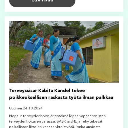
Lue lisää
Terveyssisar Kabita Kandel tekee
poikkeuksellisen raskasta työtä ilman palkkaa
Uutinen 24.10.2024
Nepalin terveydenhoitojärjestelmä lepää vapaaehtoisten
terveydenhoitajien varassa. SASK ja JHL ja Tehy tekevät
paikallisten liittojen kanssa yhteistyötä, jonka ansiosta