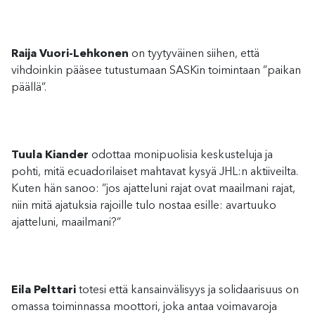
Raija Vuori-Lehkonen
on tyytyväinen siihen, että
vihdoinkin pääsee tutustumaan SASKin toimintaan ”paikan
päällä”.
Tuula Kiander
odottaa monipuolisia keskusteluja ja
pohti, mitä ecuadorilaiset mahtavat kysyä JHL:n aktiiveilta.
Kuten hän sanoo: ”jos ajatteluni rajat ovat maailmani rajat,
niin mitä ajatuksia rajoille tulo nostaa esille: avartuuko
ajatteluni, maailmani?”
Eila Pelttari
totesi että kansainvälisyys ja solidaarisuus on
omassa toiminnassa moottori, joka antaa voimavaroja