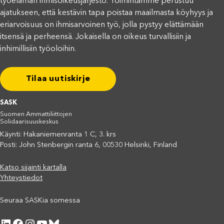
työelämän ihmisoikeusjärjestö. Toimintamme perustuu
ajatukseen, että kestävin tapa poistaa maailmasta köyhyys ja
eriarvoisuus on ihmisarvoinen työ, jolla pystyy elättämään
itsensä ja perheensä. Jokaisella on oikeus turvallisiin ja
inhimillisiin työoloihin.
Tilaa uutiskirje
SASK
Suomen Ammattiliittojen
Solidaarisuuskeskus
Käynti: Hakaniemenranta 1 C, 3. krs
Posti: John Stenbergin ranta 6, 00530 Helsinki, Finland
Katso sijainti kartalla
Yhteystiedot
Seuraa SASKia somessa
LinkedIn
Facebook
Instagram
YouTube
Bluesky