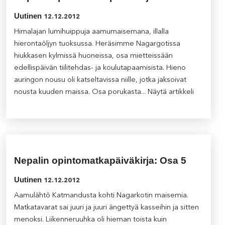
Uutinen
12.12.2012
Himalajan lumihuippuja aamumaisemana, illalla
hierontaöljyn tuoksussa. Heräsimme Nagargotissa
hiukkasen kylmissä huoneissa, osa mietteissään
edellispäivän tiilitehdas- ja koulutapaamisista. Hieno
auringon nousu oli katseltavissa niille, jotka jaksoivat
nousta kuuden maissa. Osa porukasta...
Näytä artikkeli
Nepalin opintomatkapäiväkirja: Osa 5
Uutinen
12.12.2012
Aamulähtö Katmandusta kohti Nagarkotin maisemia.
Matkatavarat sai juuri ja juuri ängettyä kasseihin ja sitten
menoksi. Liikenneruuhka oli hieman toista kuin