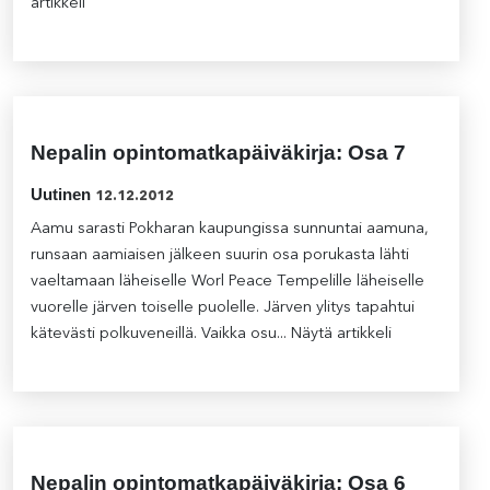
artikkeli
Nepalin opintomatkapäiväkirja: Osa 7
Uutinen
12.12.2012
Aamu sarasti Pokharan kaupungissa sunnuntai aamuna,
runsaan aamiaisen jälkeen suurin osa porukasta lähti
vaeltamaan läheiselle Worl Peace Tempelille läheiselle
vuorelle järven toiselle puolelle. Järven ylitys tapahtui
kätevästi polkuveneillä. Vaikka osu...
Näytä artikkeli
Nepalin opintomatkapäiväkirja: Osa 6