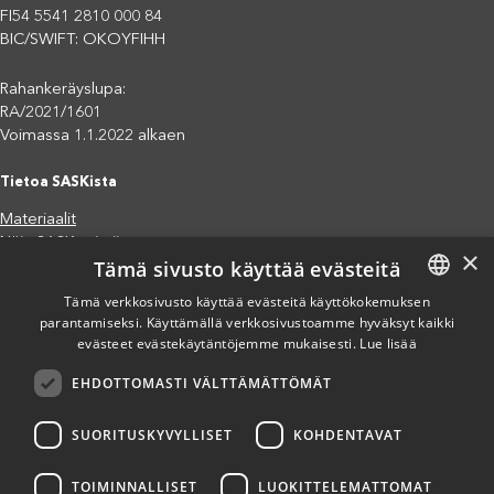
FI54 5541 2810 000 84
BIC/SWIFT: OKOYFIHH
Rahankeräyslupa:
RA/2021/1601
Voimassa 1.1.2022 alkaen
Tietoa SASKista
Materiaalit
Näin SASK toimii
×
Tämä sivusto käyttää evästeitä
Jäsenjärjestöt
Saavutettavuusseloste
Tämä verkkosivusto käyttää evästeitä käyttökokemuksen
Tietosuojaseloste
parantamiseksi. Käyttämällä verkkosivustoamme hyväksyt kaikki
FINNISH
evästeet evästekäytäntöjemme mukaisesti.
Lue lisää
Eettiset periaatteet (pdf)
ENGLISH
Miten voit auttaa?
EHDOTTOMASTI VÄLTTÄMÄTTÖMÄT
SPANISH
Lahjoita
Osallistu
SUORITUSKYVYLLISET
KOHDENTAVAT
Liity kannatusjäseneksi
Ilmoita väärinkäytösepäilystä
TOIMINNALLISET
LUOKITTELEMATTOMAT