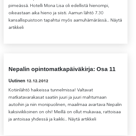
pimeässä. Hotelli Mona Lisa oli edellistä hienompi,
oikeastaan aika hieno ja siisti. Aamun lähtö 7.30
kansallispuistoon tapahtui myös aamuhämärässä...
Näytä
artikkeli
Nepalin opintomatkapäiväkirja: Osa 11
Uutinen
12.12.2012
Kotiinlähtö haikeissa tunnelmissa! Valtavat
matkatavarakasat saatiin juuri ja juuri mahtumaan
autoihin ja niin monipuolinen, maailmaa avartava Nepalin
kaksiviikkoinen on ohi! Meillä on ollut mukavaa, rattoisaa
ja antoisaa yhdessä ja kaikki...
Näytä artikkeli