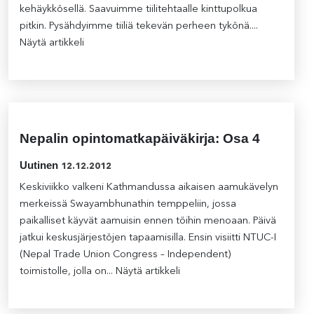
kehäykkösellä. Saavuimme tiilitehtaalle kinttupolkua
pitkin. Pysähdyimme tiiliä tekevän perheen tykönä....
Näytä artikkeli
Nepalin opintomatkapäiväkirja: Osa 4
Uutinen
12.12.2012
Keskiviikko valkeni Kathmandussa aikaisen aamukävelyn
merkeissä Swayambhunathin temppeliin, jossa
paikalliset käyvät aamuisin ennen töihin menoaan. Päivä
jatkui keskusjärjestöjen tapaamisilla. Ensin visiitti NTUC-I
(Nepal Trade Union Congress – Independent)
toimistolle, jolla on...
Näytä artikkeli