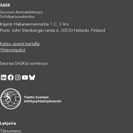
SASK
Suomen Ammattiliittojen
Solidaarisuuskeskus
Käynti: Hakaniemenranta 1 C, 3. krs
Posti: John Stenbergin ranta 6, 00530 Helsinki, Finland
Katso sijainti kartalla
Yhteystiedot
Seuraa SASKia somessa
LinkedIn
Facebook
Instagram
YouTube
Bluesky
Lahjoita
Tilinumero: