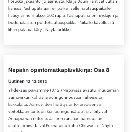
Porukka jakaantui jo aamusta. Ida ja Jouni lähtivät Juhan
kanssa Pashupatinaan eli paikalliselle hautauspaikalle.
Pääsy sinne maksoi 500 rupia. Pashupatina on hindujen ja
buddhalaisten polttohautauspaikka. Paikalle kävellessä
lihan palanut käry...
Näytä artikkeli
Nepalin opintomatkapäiväkirja: Osa 8
Uutinen
12.12.2012
Yhdeksäs päivämme (3.12.) Nepalissa avautui muutaman
aamuvirkun kohdalla auringonnousuun läheiseltä
kukkulalta. Aamuviiden herätys antoi arvoisensa
voitokkaan tunteen kun auringonsäteet siivilöityivät
Annapurnan rinteille. Jälleen runsaan aamupalan
saattelemina taival Pokharasta kohti Chitwanin...
Näytä