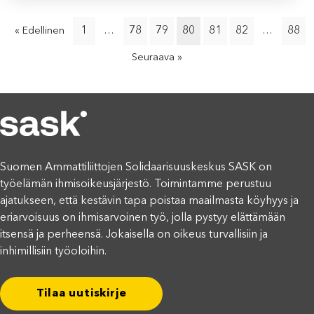
1
78
79
80
81
82
88
« Edellinen
…
…
Seuraava »
Suomen Ammattiliittojen Solidaarisuuskeskus SASK on
työelämän ihmisoikeusjärjestö. Toimintamme perustuu
ajatukseen, että kestävin tapa poistaa maailmasta köyhyys ja
eriarvoisuus on ihmisarvoinen työ, jolla pystyy elättämään
itsensä ja perheensä. Jokaisella on oikeus turvallisiin ja
inhimillisiin työoloihin.
Tilaa uutiskirje