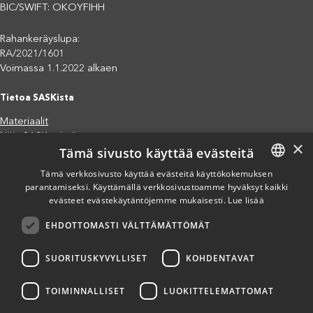
BIC/SWIFT: OKOYFIHH
Rahankeräyslupa:
RA/2021/1601
Voimassa 1.1.2022 alkaen
Tietoa SASKista
Materiaalit
Näin SASK toimii
×
Tämä sivusto käyttää evästeitä
Jäsenjärjestöt
Saavutettavuusseloste
Tämä verkkosivusto käyttää evästeitä käyttökokemuksen
parantamiseksi. Käyttämällä verkkosivustoamme hyväksyt kaikki
FINNISH
Tietosuojaseloste
evästeet evästekäytäntöjemme mukaisesti.
Lue lisää
Eettiset periaatteet (pdf)
ENGLISH
Miten voit auttaa?
EHDOTTOMASTI VÄLTTÄMÄTTÖMÄT
SPANISH
Lahjoita
Osallistu
SUORITUSKYVYLLISET
KOHDENTAVAT
Liity kannatusjäseneksi
Ilmoita väärinkäytösepäilystä
TOIMINNALLISET
LUOKITTELEMATTOMAT