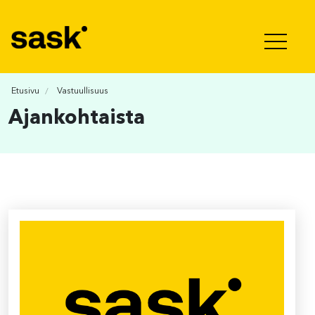
Hyppää sisältöön
Etusivu
Vastuullisuus
Ajankohtaista