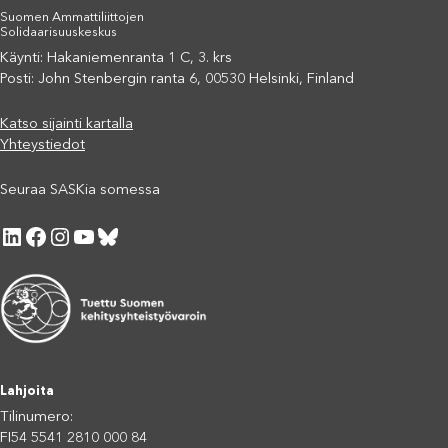
Suomen Ammattiliittojen
Solidaarisuuskeskus
Käynti: Hakaniemenranta 1 C, 3. krs
Posti: John Stenbergin ranta 6, 00530 Helsinki, Finland
Katso sijainti kartalla
Yhteystiedot
Seuraa SASKia somessa
LinkedIn
Facebook
Instagram
YouTube
Bluesky
Lahjoita
Tilinumero:
FI54 5541 2810 000 84