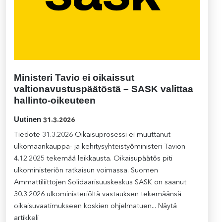
Ministeri Tavio ei oikaissut
valtionavustuspäätöstä – SASK valittaa
hallinto-oikeuteen
Uutinen
31.3.2026
Tiedote 31.3.2026 Oikaisuprosessi ei muuttanut
ulkomaankauppa- ja kehitysyhteistyöministeri Tavion
4.12.2025 tekemää leikkausta. Oikaisupäätös piti
ulkoministeriön ratkaisun voimassa. Suomen
Ammattiliittojen Solidaarisuuskeskus SASK on saanut
30.3.2026 ulkoministeriöltä vastauksen tekemäänsä
oikaisuvaatimukseen koskien ohjelmatuen...
Näytä
artikkeli