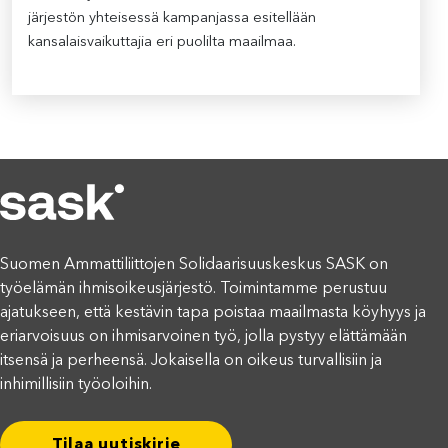
järjestön yhteisessä kampanjassa esitellään
kansalaisvaikuttajia eri puolilta maailmaa.
Suomen Ammattiliittojen Solidaarisuuskeskus SASK on
työelämän ihmisoikeusjärjestö. Toimintamme perustuu
ajatukseen, että kestävin tapa poistaa maailmasta köyhyys ja
eriarvoisuus on ihmisarvoinen työ, jolla pystyy elättämään
itsensä ja perheensä. Jokaisella on oikeus turvallisiin ja
inhimillisiin työoloihin.
Tilaa uutiskirje