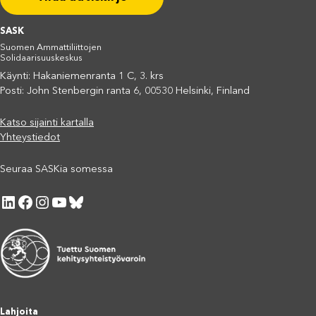
SASK
Suomen Ammattiliittojen
Solidaarisuuskeskus
Käynti: Hakaniemenranta 1 C, 3. krs
Posti: John Stenbergin ranta 6, 00530 Helsinki, Finland
Katso sijainti kartalla
Yhteystiedot
Seuraa SASKia somessa
LinkedIn
Facebook
Instagram
YouTube
Bluesky
Lahjoita