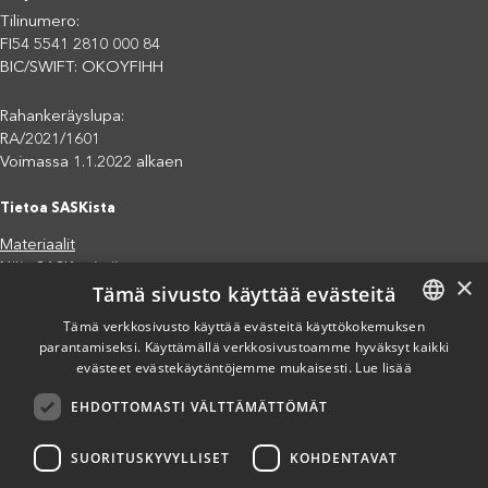
Tilinumero:
FI54 5541 2810 000 84
BIC/SWIFT: OKOYFIHH
Rahankeräyslupa:
RA/2021/1601
Voimassa 1.1.2022 alkaen
Tietoa SASKista
Materiaalit
Näin SASK toimii
×
Tämä sivusto käyttää evästeitä
Jäsenjärjestöt
Saavutettavuusseloste
Tämä verkkosivusto käyttää evästeitä käyttökokemuksen
Tietosuojaseloste
parantamiseksi. Käyttämällä verkkosivustoamme hyväksyt kaikki
FINNISH
evästeet evästekäytäntöjemme mukaisesti.
Lue lisää
Eettiset periaatteet (pdf)
ENGLISH
Miten voit auttaa?
EHDOTTOMASTI VÄLTTÄMÄTTÖMÄT
SPANISH
Lahjoita
Osallistu
SUORITUSKYVYLLISET
KOHDENTAVAT
Liity kannatusjäseneksi