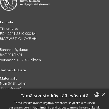
Lahjoita
Tilinumero:
FI54 5541 2810 000 84
BIC/SWIFT: OKOYFIHH
Rahankeräyslupa:
RA/2021/1601
Voimassa 1.1.2022 alkaen
Tietoa SASKista
Materiaalit
Näin SASK toimii
Jäsenjärjestöt
×
Tämä sivusto käyttää evästeitä
Saavutettavuusseloste
Tietosuojaseloste
Tämä verkkosivusto käyttää evästeitä käyttökokemuksen
Eettiset periaatteet (pdf)
parantamiseksi. Käyttämällä verkkosivustoamme hyväksyt kaikki
FINNISH