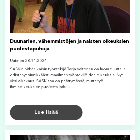
Duunarien, vähemmistöjen ja naisten oikeuksien
puolestapuhuja
Uutinen 28.11.2024
SASKin pitkäaikaisin työntekijä Tarja Valtonen on luonut uutta ja
edistänyt sinnikkäästi maailman työntekijöiden oikeuksia. Nyt
yksi aikakausi SASKissa on päättymässä, mutta työ
ihmisoikeuksien puolesta jatkuu.
Lue lisää