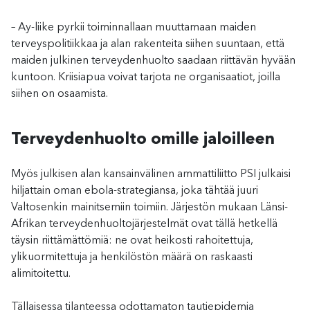
– Ay-liike pyrkii toiminnallaan muuttamaan maiden
terveyspolitiikkaa ja alan rakenteita siihen suuntaan, että
maiden julkinen terveydenhuolto saadaan riittävän hyvään
kuntoon. Kriisiapua voivat tarjota ne organisaatiot, joilla
siihen on osaamista.
Terveydenhuolto omille jaloilleen
Myös julkisen alan kansainvälinen ammattiliitto PSI julkaisi
hiljattain oman ebola-strategiansa, joka tähtää juuri
Valtosenkin mainitsemiin toimiin. Järjestön mukaan Länsi-
Afrikan terveydenhuoltojärjestelmät ovat tällä hetkellä
täysin riittämättömiä: ne ovat heikosti rahoitettuja,
ylikuormitettuja ja henkilöstön määrä on raskaasti
alimitoitettu.
Tällaisessa tilanteessa odottamaton tautiepidemia