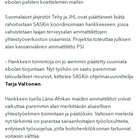
ebolan pahiten koettelemiin maihin.
Suomalaiset järjestöt Tehy ja JHL ovat päättäneet lisätä
rahoitustaan SASKin koordinoimaan hankkeeseen, jossa
vahvistetaan laajan terveysalan ammattiliittojen
yhteistyöverkoston osaamista. Projektia toteuttaa julkisen
alan kansainvälinen ammattiliitto PSI.
– Hankkeen toimintoja on jo aiemmin päätetty suunnata
ebolan torjuntaan. Nyt työhön on saatu paremmat
taloudelliset resurssit, kiittelee SASKin ohjelmasuunnittelija
Tarja Valtonen
.
Hankkeen tuella Länsi-Afrikan maiden ammattiliitot voivat
vaikuttaa paremmin alan merkittävän alueellisen
yhteistyöelimen toimintaan ja päätöksiin. Valtosen mielestä
nyt tärkeintä on parantaa sairaanhoitajien työolosuhteita,
erityisesti työsuojelua, jotta hoitohenkilökunnan tartunnat
voitaisiin välttää.