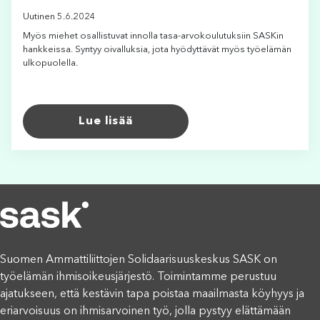
Uutinen 5.6.2024
Myös miehet osallistuvat innolla tasa-arvokoulutuksiin SASKin
hankkeissa. Syntyy oivalluksia, jota hyödyttävät myös työelämän
ulkopuolella.
Lue lisää
Suomen Ammattiliittojen Solidaarisuuskeskus SASK on
työelämän ihmisoikeusjärjestö. Toimintamme perustuu
ajatukseen, että kestävin tapa poistaa maailmasta köyhyys ja
eriarvoisuus on ihmisarvoinen työ, jolla pystyy elättämään