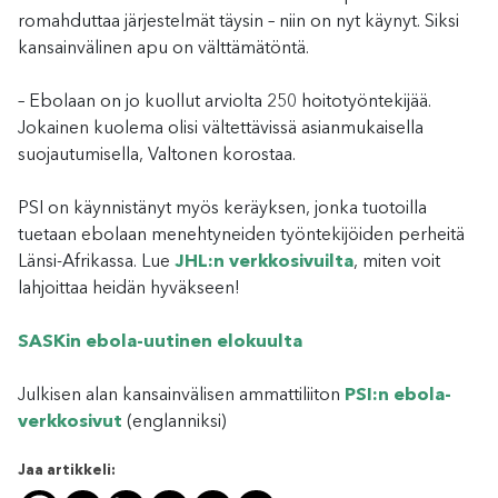
romahduttaa järjestelmät täysin – niin on nyt käynyt. Siksi
kansainvälinen apu on välttämätöntä.
– Ebolaan on jo kuollut arviolta 250 hoitotyöntekijää.
Jokainen kuolema olisi vältettävissä asianmukaisella
suojautumisella, Valtonen korostaa.
PSI on käynnistänyt myös keräyksen, jonka tuotoilla
tuetaan ebolaan menehtyneiden työntekijöiden perheitä
Länsi-Afrikassa. Lue
JHL:n verkkosivuilta
, miten voit
lahjoittaa heidän hyväkseen!
SASKin ebola-uutinen elokuulta
Julkisen alan kansainvälisen ammattiliiton
PSI:n ebola-
verkkosivut
(englanniksi)
Jaa artikkeli: