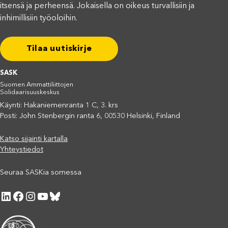
itsensä ja perheensä. Jokaisella on oikeus turvallisiin ja
inhimillisiin työoloihin.
Tilaa uutiskirje
SASK
Suomen Ammattiliittojen
Solidaarisuuskeskus
Käynti: Hakaniemenranta 1 C, 3. krs
Posti: John Stenbergin ranta 6, 00530 Helsinki, Finland
Katso sijainti kartalla
Yhteystiedot
Seuraa SASKia somessa
LinkedIn
Facebook
Instagram
YouTube
Bluesky