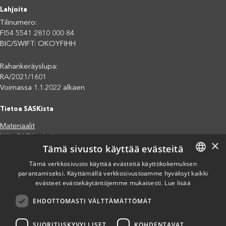
Lahjoita
Tilinumero:
FI54 5541 2810 000 84
BIC/SWIFT: OKOYFIHH
Rahankeräyslupa:
RA/2021/1601
Voimassa 1.1.2022 alkaen
Tietoa SASKista
Materiaalit
Näin SASK toimii
×
Tämä sivusto käyttää evästeitä
Jäsenjärjestöt
Saavutettavuusseloste
Tämä verkkosivusto käyttää evästeitä käyttökokemuksen
Tietosuojaseloste
parantamiseksi. Käyttämällä verkkosivustoamme hyväksyt kaikki
FINNISH
evästeet evästekäytäntöjemme mukaisesti.
Lue lisää
Eettiset periaatteet (pdf)
ENGLISH
Miten voit auttaa?
EHDOTTOMASTI VÄLTTÄMÄTTÖMÄT
SPANISH
Lahjoita
Osallistu
SUORITUSKYVYLLISET
KOHDENTAVAT