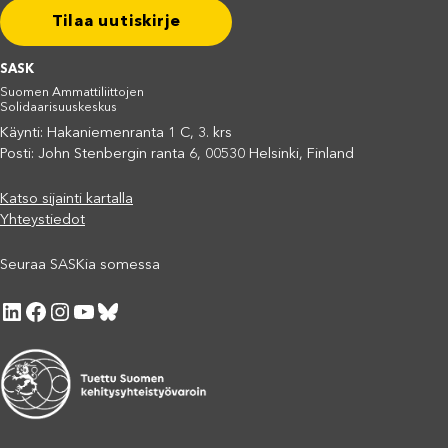
Tilaa uutiskirje
SASK
Suomen Ammattiliittojen
Solidaarisuuskeskus
Käynti: Hakaniemenranta 1 C, 3. krs
Posti: John Stenbergin ranta 6, 00530 Helsinki, Finland
Katso sijainti kartalla
Yhteystiedot
Seuraa SASKia somessa
LinkedIn
Facebook
Instagram
YouTube
Bluesky