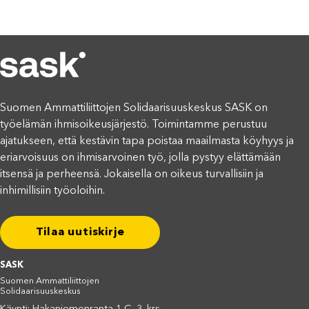
Suomen Ammattiliittojen Solidaarisuuskeskus SASK on
työelämän ihmisoikeusjärjestö. Toimintamme perustuu
ajatukseen, että kestävin tapa poistaa maailmasta köyhyys ja
eriarvoisuus on ihmisarvoinen työ, jolla pystyy elättämään
itsensä ja perheensä. Jokaisella on oikeus turvallisiin ja
inhimillisiin työoloihin.
Tilaa uutiskirje
SASK
Suomen Ammattiliittojen
Solidaarisuuskeskus