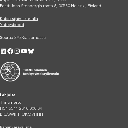
Käynti: Hakaniemenranta 1 C, 3. krs
Posti: John Stenbergin ranta 6, 00530 Helsinki, Finland
Katso sijainti kartalla
Yhteystiedot
Seuraa SASKia somessa
LinkedIn
Facebook
Instagram
YouTube
Bluesky
Lahjoita
Tilinumero:
FI54 5541 2810 000 84
BIC/SWIFT: OKOYFIHH
Rahankeräyslupa: