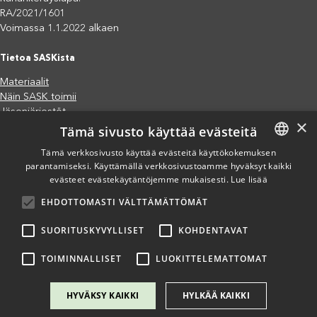
RA/2021/1601
Voimassa 1.1.2022 alkaen
Tietoa SASKista
Materiaalit
Näin SASK toimii
Jäsenjärjestöt
×
Tämä sivusto käyttää evästeitä
Saavutettavuusseloste
Tietosuojaseloste
Tämä verkkosivusto käyttää evästeitä käyttökokemuksen
Eettiset periaatteet (pdf)
parantamiseksi. Käyttämällä verkkosivustoamme hyväksyt kaikki
FINNISH
Miten voit auttaa?
evästeet evästekäytäntöjemme mukaisesti.
Lue lisää
ENGLISH
Lahjoita
EHDOTTOMASTI VÄLTTÄMÄTTÖMÄT
SPANISH
Osallistu
Liity kannatusjäseneksi
SUORITUSKYVYLLISET
KOHDENTAVAT
Ilmoita väärinkäytösepäilystä
TOIMINNALLISET
LUOKITTELEMATTOMAT
HYVÄKSY KAIKKI
HYLKÄÄ KAIKKI